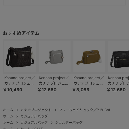
Kanana project／
Kanana project／
Kanana project／
Kanana pro
カナナプロジェク
カナナプロジェク
カナナプロジェク
カナナプロ
ト VYG マリティ
ト PJ8-3rd LTD シ
ト PJ8-3rd ショル
ト カナナモ
￥10,450
￥12,650
￥8,085
￥12,650
マ ショルダーバッ
ョルダーバッグ ブ
ダーバッグ フリー
ム 3rd シ
グ 68733
リーズライト
ウェイバッグ
バッグ 1191
20133 タテ型
62105 ヨコ型
ホーム
カナナプロジェクト
フリーウェイリュック／PJ8-3rd
ホーム
カジュアルバッグ
ホーム
カジュアルバッグ
ショルダーバッグ
ホーム
セール／SALE