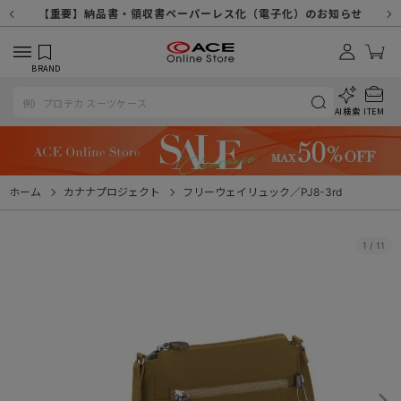
【重要】天候不良や交通状況・物量増等に伴う配送への影響について
【重要】納品書・領収書ペーパーレス化（電子化）のお知らせ
【重要】令和８年熊本地震に伴う配送への影響について
【重要】SNSのなりすまし詐欺にご注意ください
【重要】各種メールが届かない場合に関しまして
【重要】悪質な詐欺サイトにご注意ください
【重要】お問い合わせのご対応に関しまして
BRAND
AI検索
ITEM
ホーム
カナナプロジェクト
フリーウェイリュック／PJ8-3rd
1
/
11