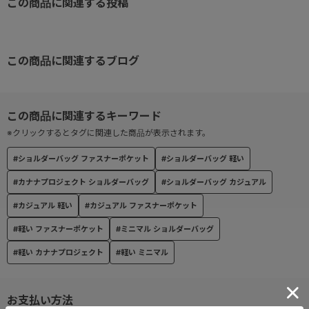
この商品に関連する投稿
500mLペットボトルが縦に収納できるサイズ感です。
充実の7ポケット搭載！
【内装ポケット】
この商品に関連するブログ
・中身が見えるメッシュファスナーポケット×1
・クッション入り片マチオープンポケット×2
・ペンホルダー×1
→鍵が取り付けられるフック付き
※クリックするとタグに関連した商品が表示されます。
【外装ポケット】
#ショルダーバッグ ファスナーポケット
#ショルダーバッグ 軽い
・フロントポケット×1
#カナナプロジェクト ショルダーバッグ
#ショルダーバッグ カジュアル
→フロントポケットの中には更にクッション入り片マチオープンポ
ケット×1
#カジュアル 軽い
#カジュアル ファスナーポケット
・背面ポケット×1
#軽い ファスナーポケット
#ミニマル ショルダーバッグ
#軽い カナナプロジェクト
#軽い ミニマル
●背面ポケット
セキュリティ性の高い背面ファスナーポケット。
お支払い方法