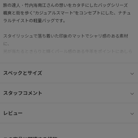
旅の達人・竹内海南江さんの想いをカタチにしたバッグシリーズ
颯爽と街を歩く“カジュアルスマート”をコンセプトにした、ナチュ
ラルテイストの軽量バッグです。
スタイリッシュで落ち着いた印象のマットでシャリ感のある素材
に、
光が当たるときらりと輝くパール感のある牛革をポイントにあしら
ったことで
カジュアルさがありりつつも、上品なデザインに仕上げています。
スペックとサイズ
シンプルでミニマルなデザインなので、シーンやコーディネートを
選ばず、
スタッフコメント
デイリーユースにもご旅行にも対応できる万能アイテムです。
レビュー
内装は晴れやかな気分になれるミントグリーン。
視認性も良いので、しまい込んだ荷物も見つけやすいのがポイン
ト。