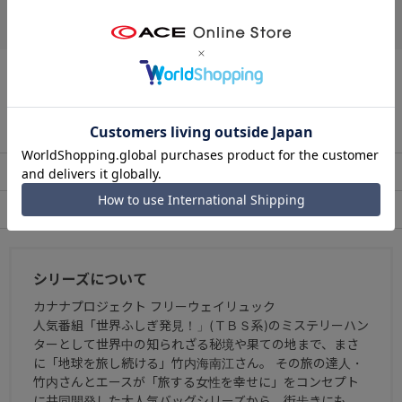
●ユーティリティポケット
クレジットカード
小物類をスムーズに出し入れできるファスナー付きフロントポケッ
ト。
●オーガナイザーポケット
この商品について問い合わせる
内装に小物雑貨を収納できるポケット。
出荷・配送について
返品・交換について
●撥水加工
本体生地には撥水加工を施した生地を使用。
アフターサービス
お買い物ガイド
シリーズについて
カナナプロジェクト フリーウェイリュック
人気番組「世界ふしぎ発見！」(ＴＢＳ系)のミステリーハン
ターとして世界中の知られざる秘境や果ての地まで、まさ
に「地球を旅し続ける」竹内海南江さん。 その旅の達人・
竹内さんとエースが「旅する女性を幸せに」をコンセプト
に共同開発した大人気バッグシリーズから、街歩きにも、