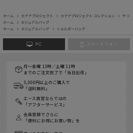
ック 35953
ダーバッグ 20171
シェット 17941
A4/13.3イ
イズ 11483
ホーム
カナナプロジェクト
カナナプロジェクト コレクション
サリー
ホーム
カジュアルバッグ
ホーム
カジュアルバッグ
ショルダーバッグ
PC
スマートフォン
月～金曜 13時／土曜 11時
までのご注文完了で「当日出荷」
3,300円以上のご購入で
「送料無料」
エース直営ならではの
「アフターサービス」
会員登録でさらに
「便利にお得にお買い物」を