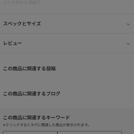
ぶらで外出も可能◎
ショルダーベルトを外してバッグインバッグとしてのご使用もいた
だけます
スペックとサイズ
●フロントポケット
小物雑貨をすぐに取り出せるフロントポケット
レビュー
●背面ポケット
セキュリティー性が高く、収納しやすいスナップボタン付き背面ポ
この商品に関連する投稿
ケット
●内装
メイン内装には小物類をしまった後も、どこに入れたか見つけやす
この商品に関連するブログ
いメッシュポケット付き
●ショルダーベルト
ショルダーベルトは、着脱と長さ調節可能
※クリックするとタグに関連した商品が表示されます。
ベルトを取り外してバッグインバッグとしてのご使用も可能です。