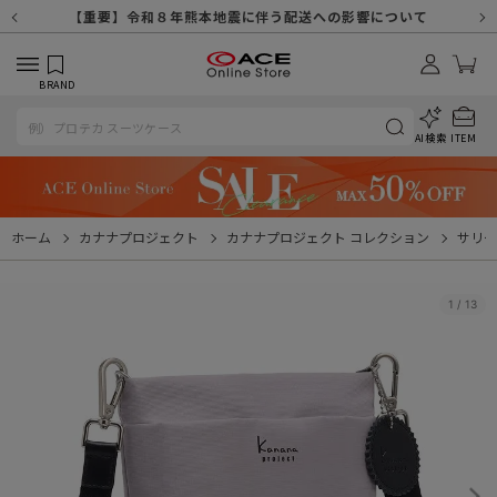
【重要】天候不良や交通状況・物量増等に伴う配送への影響について
【重要】納品書・領収書ペーパーレス化（電子化）のお知らせ
【重要】8/11（火・祝）休業及び配送スケジュールについて
【重要】令和８年熊本地震に伴う配送への影響について
【重要】SNSのなりすまし詐欺にご注意ください
【重要】各種メールが届かない場合に関しまして
【重要】悪質な詐欺サイトにご注意ください
【重要】お問い合わせのご対応に関しまして
BRAND
AI検索
ITEM
ホーム
カナナプロジェクト
カナナプロジェクト コレクション
サリー
1
/
13