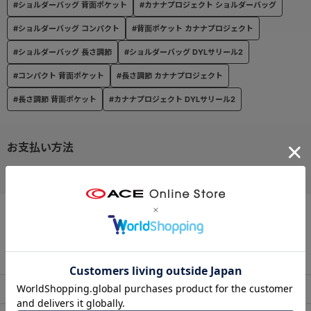
#ショルダーバッグ 背面ポケット
#カナナプロジェクト ショルダーバッグ
●旅のお守りカナナチャーム
#ショルダーバッグ コンパクト
#背面ポケット カナナプロジェクト
旅先でハッピーが生まれますように。そして帰ってきますように。
#ショルダーバッグ 長さ調節
#ショルダーバッグ DYLサリール2
そんな願いを込めてお守りを付けました。
#コンパクト 背面ポケット
#長さ調節 カナナプロジェクト
----------------------
#長さ調節 背面ポケット
#カナナプロジェクト DYLサリール2
機能詳細
<内装>
・メッシュポケット×1 ・ファスナー付きメッシュポケット×1
お支払い方法
クレジットカード
<外装>
・フロントポケット
・スナップボタン付き背面ポケット
・着脱可能なショルダーベルト
この商品について問い合わせる
出荷・配送について
返品・交換について