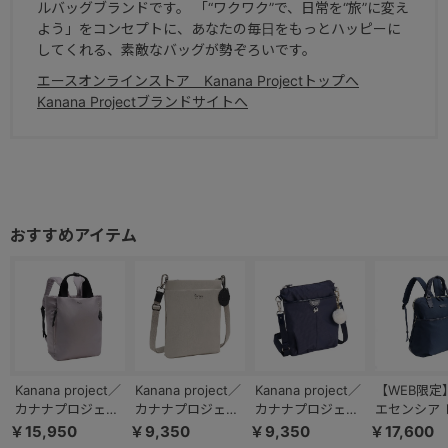
ルバッグブランドです。 「“ワクワク”で、日常を“旅”に変え
よう」をコンセプトに、あなたの毎日をもっとハッピーに
してくれる、素敵なバッグが勢ぞろいです。
エースオンラインストア Kanana Projectトップへ
Kanana Projectブランドサイトへ
Kanana project／
Kanana project／
Kanana project／
【WEB限定】
カナナプロジェク
カナナプロジェク
カナナプロジェク
エセンシア 
ト DYLサリール2
ト DYLサリールト
ト VYG シェリ シ
ースビジネス
￥15,950
￥9,350
￥9,350
￥17,600
2WAY リュックサ
ーン スマホショル
ョルダーバッグ ポ
ネスリュッ