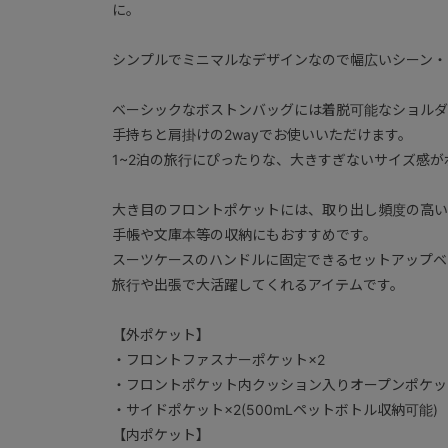
に。
シンプルでミニマルなデザインなので幅広いシーン・
ベーシックなボストンバッグには着脱可能なショルダ
手持ちと肩掛けの2wayでお使いいただけます。
1~2泊の旅行にぴったりな、大きすぎないサイズ感が
大き目のフロントポケットには、取り出し頻度の高い
手帳や文庫本等の収納にもおすすめです。
スーツケースのハンドルに固定できるセットアップベ
旅行や出張で大活躍してくれるアイテムです。
【外ポケット】
・フロントファスナーポケット×2
・フロントポケット内クッション入りオープンポケッ
・サイドポケット×2(500mLペットボトル収納可能)
【内ポケット】