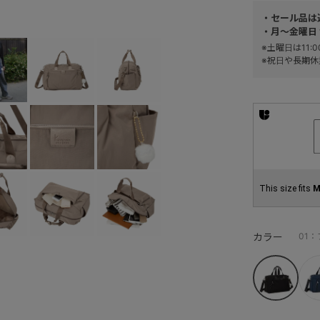
・セール品は
・月～金曜日 
※土曜日は11
※祝日や長期休
This size fits
M
カラー
01