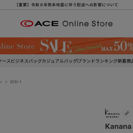
【重要】天候不良や交通状況・物量増等に伴う配送への影響について
【重要】納品書・領収書ペーパーレス化（電子化）のお知らせ
【重要】8/11（火・祝）休業及び配送スケジュールについて
【重要】令和８年熊本地震に伴う配送への影響について
【重要】SNSのなりすまし詐欺にご注意ください
【重要】各種メールが届かない場合に関しまして
【重要】悪質な詐欺サイトにご注意ください
【重要】お問い合わせのご対応に関しまして
ケース
ビジネスバッグ
カジュアルバッグ
ブランド
ランキング
新着商
ン
ECD-1
Kanan