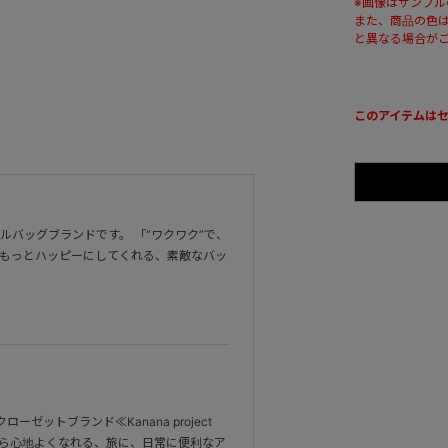
※画像はサンプ
また、商品の色
と異なる場合が
このアイテムは
バッグブランドです。 「“ワクワク”で、
をもっとハッピーにしてくれる、素敵なバッ
ットブランド≪Kanana project
内面から心地よくなれる、旅に、日常に便利なア