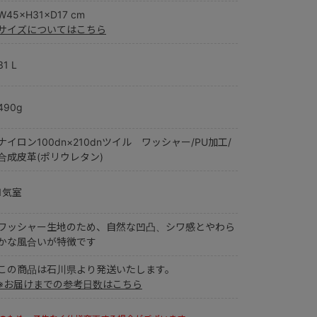
W45×H31×D17 cm
サイズについてはこちら
31 L
490g
ナイロン100dn×210dnツイル ワッシャー/PU加工/
合成皮革(ポリウレタン)
1気室
ワッシャー生地のため、自然な凹凸、シワ感とやわら
かな風合いが特徴です
この商品は石川県より発送いたします。
※お届けまでの参考日数はこちら