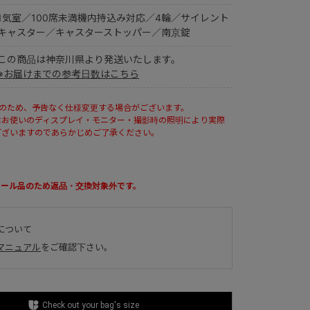
1気室／100席未満機内持込み対応／4輪／サイレント
キャスター／キャスターストッパー／南京錠
この商品は神奈川県より発送いたします。
※お届けまでの参考日数はこちら
ルのため、予告なく仕様変更する場合がございます。
はお使いのディスプレイ・モニター・撮影時の照明により実際
ございますのであらかじめご了承ください。
セール品のため返品・交換対象外です。
について
マニュアル
をご確認下さい。
Check out your bag's size