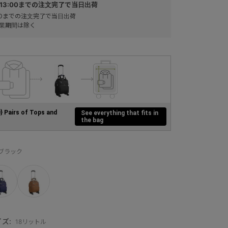
13:00までの注文完了で当日出荷
:00までの注文完了で当日出荷
業期間は除く
0} Pairs of Tops and
See everything that fits in
the bag
：ブラック
ズ:
18リットル