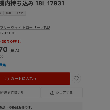
 機内持ち込み 18L 17931
込
軽量
1-2泊
フリーウェイトローリー／PJ8
17931-01
30% OFF！】
870
00
還元
カートに入れる
シェアする
舗在庫を確認する
返品・交換対象外です。