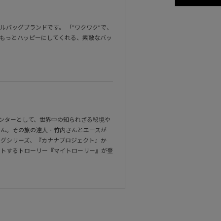
バッグブランドです。 「“ワクワク”で、
をもっとハッピーにしてくれる、素敵なバッ
ハンターとして、世界中の知られざる秘境や
さん。その旅の達人・竹内さんとエースが
ッグシリーズ、『カナナプロジェクト』か
ットするトローリー『マイトローリー』が登