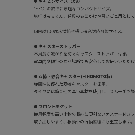
● キャビンサイズ（XS）
1～2泊の旅行に最適なコンパクトサイズ。
旅行はもちろん、普段のお出かけや習いごと用として
国内線100席未満航空機に持込対応可能サイズ。
● キャスターストッパー
不用意な転がりを防ぐキャスターストッパー付き。
電車内や傾斜のある場所でも安心してお使いいただけ
● 双輪・静音キャスター(HINOMOTO製)
旋回性に優れた双輪キャスターを採用。
タイヤには静音性の高い素材を使用し、スムーズで静
● フロントポケット
使用頻度の高い小物の収納に便利なファスナー付きフ
取り出しやすく、移動中の荷物整理にも重宝します。