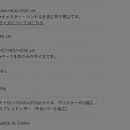
H44×W32×D20 cm
※キャスター・ハンドルを含む外寸表記です。
サイズについてはこちら
96 cm
H37×W31×D18 cm
※ケース本体のみのサイズです。
18 L
2kg
ナイロン100dn×210dnツイル ワッシャー/PU加工／
スプレットレザー（牛革/パール加工)
MADE IN CHINA