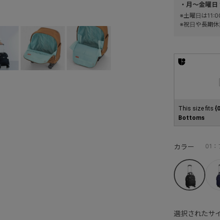
・月～金曜日 
※土曜日は11
※祝日や長期休
This size fits
{
Bottoms
カラー
01
選択されたサイ