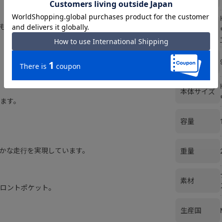
も使いやすい仕様です。
サイズ
総外寸
本体サイズ
ます。
容量
かな走行を実現しています。
重量
素材
ロントポケット。
生産国