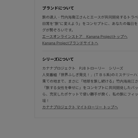
ブランドについて
旅の達人・竹内海南江さんとエースが共同開発するトラベル
日常を“旅”に変えよう」をコンセプトに、あなたの毎日
グが勢ぞろいです。
エースオンラインストア Kanana Projectトップへ
Kanana Projectブランドサイトへ
シリーズについて
カナナプロジェクト PJ8 トローリー シリーズ
人気番組「世界ふしぎ発見！」(ＴＢＳ系)のミステリー
果ての地まで、まさに「地球を旅し続ける」竹内海南江
「旅する女性を幸せに」をコンセプトに共同開発したバ
ら、充実したポケットで使い勝手が良く、私の旅にフィ
場！
カナナプロジェクト マイトローリー トップへ