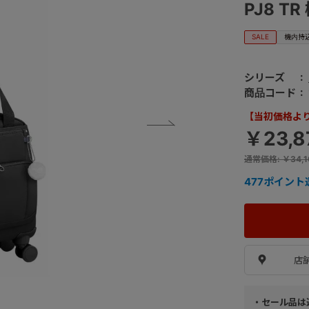
PJ8 TR
SALE
機内持
シリーズ
商品コード
【当初価格より 
￥23,
通常価格
:
￥34,1
477
ポイント
店
・セール品は