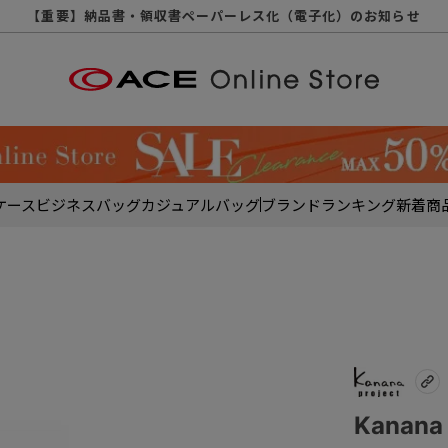
【重要】天候不良や交通状況・物量増等に伴う配送への影響について
【重要】納品書・領収書ペーパーレス化（電子化）のお知らせ
【重要】8/11（火・祝）休業及び配送スケジュールについて
【重要】令和８年熊本地震に伴う配送への影響について
【重要】システムエラーによる出荷遅延につきまして
【重要】SNSのなりすまし詐欺にご注意ください
【重要】各種メールが届かない場合に関しまして
【重要】悪質な詐欺サイトにご注意ください
【重要】お問い合わせのご対応に関しまして
ケース
ビジネスバッグ
カジュアルバッグ
ブランド
ランキング
新着商
Kanan