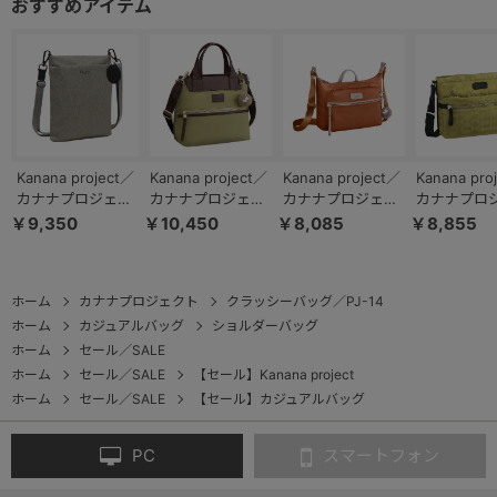
Kanana project／
Kanana project／
Kanana project／
Kanana pro
カナナプロジェク
カナナプロジェク
カナナプロジェク
カナナプロ
ト DYLサリールト
ト PJ-14 ショルダ
ト PJ-15 ショルダ
ト カナナモ
￥9,350
￥10,450
￥8,085
￥8,855
ーン スマホショル
ーバッグ 17312
ーバッグ 17371
ム 3rd シ
ダーバッグ 20171
バッグ 1191
ホーム
カナナプロジェクト
クラッシーバッグ／PJ-14
ホーム
カジュアルバッグ
ショルダーバッグ
ホーム
セール／SALE
ホーム
セール／SALE
【セール】Kanana project
ホーム
セール／SALE
【セール】カジュアルバッグ
PC
スマートフォン