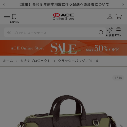
【重要】天候不良や交通状況・物量増等に伴う配送への影響について
【重要】納品書・領収書ペーパーレス化（電子化）のお知らせ
【重要】8/11（火・祝）休業及び配送スケジュールについて
【重要】令和８年熊本地震に伴う配送への影響について
【重要】システムエラーによる出荷遅延につきまして
【重要】SNSのなりすまし詐欺にご注意ください
【重要】各種メールが届かない場合に関しまして
【重要】悪質な詐欺サイトにご注意ください
【重要】お問い合わせのご対応に関しまして
BRAND
AI検索
ITEM
ホーム
カナナプロジェクト
クラッシーバッグ／PJ-14
1
/
10