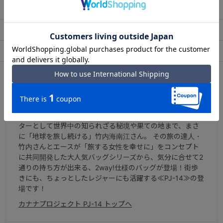
出荷・配送について
返品・交換について
アフターサービス
お買い物ガイド
シリーズについて
カナナプロジェクト PJ-14
人気番組「世界ふしぎ発見！」(ＴＢＳ系)のミステリーハン
ターとして世界中の知られざる秘境や果ての地まで、まさ
に「地球を旅し続ける」竹内海南江さん。 その旅の達人・
竹内さんとエースが「旅する女性を幸せに」をコンセプト
に共同開発した大人気バッグシリーズから、気分に合せて2
通りの持ち方が出来る、2way!仕様のバッグが登場！街歩
きにも、ちょっとしたレジャーにも活躍する≪PJ-14≫の登
場です！
カナナプロジェクト PJ-14 トップへ