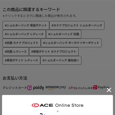
ハンドルや引手などは牛革を使用。
より上品なデザインに仕上げています。
※クリックするとタグに関連した商品が表示されます。
【旅のお守り“カナナ”付き】
#ショルダーバッグ 背面ポケット
#カナナプロジェクト ショルダーバッグ
旅先でハッピーが生まれますように。そして元気で帰ってきますよ
うに。
#ショルダーバッグ レディース
#ショルダーバッグ 抗菌
そんな願いを込めてお守りをつけました。
#抗菌 カナナプロジェクト
#ショルダーバッグ オーガナイザーポケット
#抗菌 レディース
#背面ポケット カナナプロジェクト
#背面ポケット レディース
#ショルダーバッグ 普段使い
お支払い方法
クレジットカード
この商品について問い合わせる