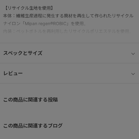
【リサイクル生地を使用】
本体：繊維生産過程に発生する廃材を再生して作られたリサイクル
ナイロン「Mipan regen®ROBIC」を使用。
内装：ペットボトルを再利用したリサイクルポリエステルを使用。
【バーテクト®ポケット】
スペックとサイズ
抗ウィルス・抗菌加工を施したポケットを搭載しています。
【オーガナイザーポケット】
レビュー
小物雑貨を収納できる内装ポケットを搭載しているので、鞄の中が
スッキリした状態でお使いいただけます。
この商品に関連する投稿
【背面ポケット】
すぐに取り出したい物の収納にオススメの背面ポケットを搭載して
います。
この商品に関連するブログ
【牛革】