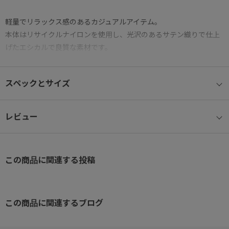
軽量でリラックス感のあるカジュアルアイテム。
本体はリサイクルナイロンを使用し、光沢のあるサテン織りで仕上
げたエシカルで良質な素材です。
● B5ファイル収納可能(参考収納寸法 27.3×19.8cm)
スペックとサイズ
旅行やお出かけで増えたパンフレットなども収納可能。
● 10ポケット
レビュー
荷物の整理に便利な、外側と内装合わせて10個のポケット付き
● バーテクト®ポケット
この商品に関連する投稿
ポケットには、抗ウイルス・抗菌加工の生地を使用。
● セーフティロック
メインファスナーには不用意に開かないようにするセーフティロッ
この商品に関連するブログ
ク付き。