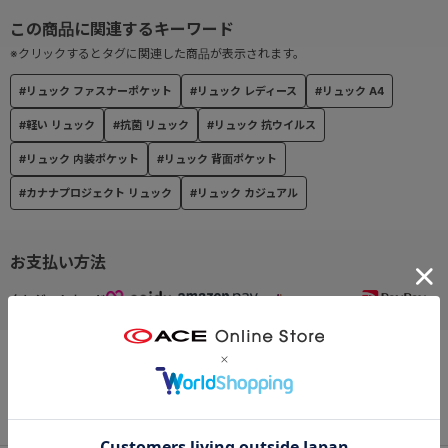
● ユーティリティポケット
小物雑貨の収納にぴったりな内装ポケット付き
※クリックするとタグに関連した商品が表示されます。
#リュック ファスナーポケット
#リュック レディース
#リュック A4
● 背面ポケット
セキュリティー性の高い背面ファスナーポケット付き
#軽い リュック
#抗菌 リュック
#リュック 抗ウイルス
#リュック 内装ポケット
#リュック 背面ポケット
● 旅のお守り“カナナ”付き
旅先でハッピーが生まれますように。そして元気で帰ってきますよ
#カナナプロジェクト リュック
#リュック カジュアル
うに。そんな願いを込めた旅のお守りチャーム。
お支払い方法
● リサイクル生地を使用
本体素材には、繊維生産過程に発生する廃材を再生して作られたリ
クレジットカード
サイクルナイロン「Mipan regen®」を使用。
内装素材にはペットボトルを再利用したリサイクルポリエステルを
使用。
この商品について問い合わせる
■機能詳細