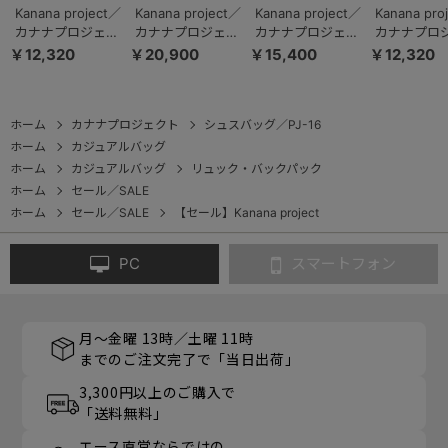
Kanana project／
Kanana project／
Kanana project／
Kanana pro
カナナプロジェク
カナナプロジェク
カナナプロジェク
カナナプロ
ト タッセル トー
ト PJ16-2nd リュ
ト PJ-16 リュック
ト ECD-1 
￥12,320
￥20,900
￥15,400
￥12,320
トリュック 68874
ックサック B5フ
サック A4 17L
クサック A4 
ァイル 13L 20144
590g 11904
19085
ホーム
カナナプロジェクト
シュスバッグ／PJ-16
ホーム
カジュアルバッグ
ホーム
カジュアルバッグ
リュック・バックパック
ホーム
セール／SALE
ホーム
セール／SALE
【セール】Kanana project
PC
スマートフォン
月～金曜 13時／土曜 11時
までのご注文完了で「当日出荷」
3,300円以上のご購入で
「送料無料」
エース直営ならではの