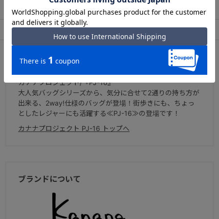
出荷・配送について
返品・交換について
・B5ファイル収納可能(27.3×19.8cm)
アフターサービス
お買い物ガイド
<内装>
・ベタ付けポケット×2
シリーズについて
・ファスナーポケット×1
カナナプロジェクト/『PJ-16』
・メッシュファスナーポケット×1
大人気バッグシリーズから、気分に合せて2通りの持ち方が
出来る、2way!仕様のバッグが登場！街歩きにも、ちょっ
<外装>
としたレジャーにも活躍する≪PJ-16≫の登場です！
・サイドポケット×2 (ペットボトル収納可能)
カナナプロジェクト PJ-16 トップへ
・フロントポケット×1 (ベタ付けポケット付き)
・背面ポケット×1
ブランドについて