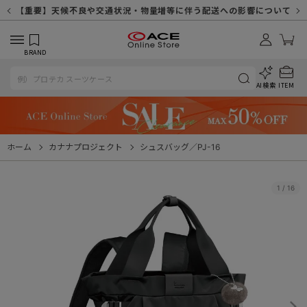
【重要】天候不良や交通状況・物量増等に伴う配送への影響について
【重要】納品書・領収書ペーパーレス化（電子化）のお知らせ
【重要】8/11（火・祝）休業及び配送スケジュールについて
【重要】令和８年熊本地震に伴う配送への影響について
【重要】SNSのなりすまし詐欺にご注意ください
【重要】各種メールが届かない場合に関しまして
【重要】悪質な詐欺サイトにご注意ください
【重要】お問い合わせのご対応に関しまして
BRAND
AI検索
ITEM
ホーム
カナナプロジェクト
シュスバッグ／PJ-16
1
/
16