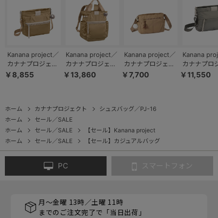
Kanana project／
Kanana project／
Kanana project／
Kanana pro
カナナプロジェク
カナナプロジェク
カナナプロジェク
カナナプロ
ト PJ-16 ショルダ
ト PJ-16 リュック
ト タッセル ショ
ト PJ16-2n
￥8,855
￥13,860
￥7,700
￥11,550
ーバッグ 6L 300g
サック B5 13L
ルダーバッグ 横
ルダーバッグ 3
11902
540g 11903
68872
20141
ホーム
カナナプロジェクト
シュスバッグ／PJ-16
ホーム
セール／SALE
ホーム
セール／SALE
【セール】Kanana project
ホーム
セール／SALE
【セール】カジュアルバッグ
PC
スマートフォン
月～金曜 13時／土曜 11時
までのご注文完了で「当日出荷」