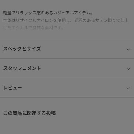
軽量でリラックス感のあるカジュアルアイテム。
本体はリサイクルナイロンを使用し、光沢のあるサテン織りで仕上
げたエシカルで良質な素材です。
● バーテクト®ポケット
スペックとサイズ
ポケットには、抗ウイルス・抗菌加工の生地を使用。
● セーフティロック
スタッフコメント
メインファスナーには不用意に開かないようにするセーフティロッ
ク付き。
レビュー
● ユーティリティポケット
小物雑貨の収納にぴったりな内装ポケット付き
この商品に関連する投稿
● 背面ポケット
セキュリティー性の高い背面ファスナーポケット付き