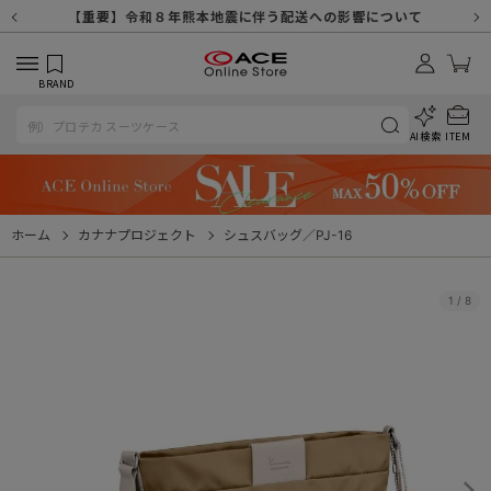
【重要】天候不良や交通状況・物量増等に伴う配送への影響について
【重要】納品書・領収書ペーパーレス化（電子化）のお知らせ
【重要】8/11（火・祝）休業及び配送スケジュールについて
【重要】令和８年熊本地震に伴う配送への影響について
【重要】SNSのなりすまし詐欺にご注意ください
【重要】各種メールが届かない場合に関しまして
【重要】悪質な詐欺サイトにご注意ください
【重要】お問い合わせのご対応に関しまして
BRAND
AI検索
ITEM
ホーム
カナナプロジェクト
シュスバッグ／PJ-16
1
/
8