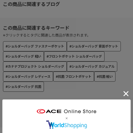
この商品に関連するブログ
● 旅のお守り“カナナ”付き
旅先でハッピーが生まれますように。そして元気で帰ってきますよ
うに。そんな願いを込めた旅のお守りチャーム。
● リサイクル生地を使用
※クリックするとタグに関連した商品が表示されます。
本体素材には、繊維生産過程に発生する廃材を再生して作られたリ
#ショルダーバッグ ファスナーポケット
#ショルダーバッグ 背面ポケット
サイクルナイロン「Mipan regen®」を使用。
#ショルダーバッグ 軽い
#フロントポケット ショルダーバッグ
内装素材にはペットボトルを再利用したリサイクルポリエステルを
使用。
#カナナプロジェクト ショルダーバッグ
#ショルダーバッグ カジュアル
#ショルダーバッグ レディース
#抗菌 フロントポケット
#抗菌 軽い
#ショルダーバッグ 抗菌
■機能詳細
<内装>
・ベタ付けポケット×2
お支払い方法
・メッシュファスナーポケット×1
クレジットカード
<外装>
・フロントポケット(ベタ付けポケット付き)×1