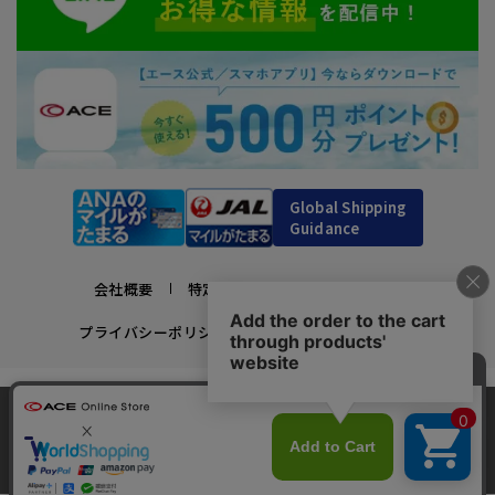
Global Shipping
Guidance
会社概要
特定商取引法に基づく表示
プライバシーポリシー
利用規約
採用情報
かばんの総合メーカー、エース公式サイト
当サイトでは、サイトの利便性向上のため、クッ
スーツケースビジネスバッグ直営店ならではの豊富なラインナップでご紹介！
キー(Cookie)を使用しています。クッキーについ
承諾する
充実のアフターサービス・豊富な品揃え・安心のメーカー直営ストア
最近、14人がこの商品をカートに入れました
clos
て
詳細はこちら