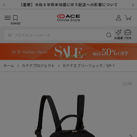
【重要】天候不良や交通状況・物量増等に伴う配送への影響について
【重要】納品書・領収書ペーパーレス化（電子化）のお知らせ
【重要】8/11（火・祝）休業及び配送スケジュールについて
【重要】令和８年熊本地震に伴う配送への影響について
【重要】SNSのなりすまし詐欺にご注意ください
【重要】各種メールが届かない場合に関しまして
【重要】悪質な詐欺サイトにご注意ください
【重要】お問い合わせのご対応に関しまして
BRAND
AI検索
ITEM
ホーム
カナナプロジェクト
カナナエブリーリュック／SP-1
1
/
17