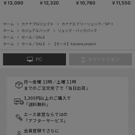
ト PJ-17 リュック
ト PJ-17 リュック
ト ストロール リ
ト ECD-1 
￥13,090
￥12,320
￥10,780
￥11,550
サックM ミニポー
サックS ミニポー
ュックサック
クサック 14
チ付き 10L 11942
チ付き 6L 11941
67217
19084
ホーム
カナナプロジェクト
カナナエブリーリュック／SP-1
ホーム
カジュアルバッグ
リュック・バックパック
ホーム
セール／SALE
ホーム
セール／SALE
【セール】Kanana project
PC
スマートフォン
月～金曜 13時／土曜 11時
までのご注文完了で「当日出荷」
3,300円以上のご購入で
「送料無料」
エース直営ならではの
「アフターサービス」
会員登録でさらに