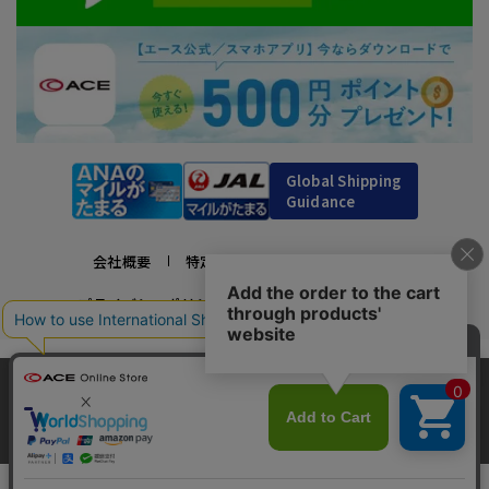
Global Shipping
Guidance
会社概要
特定商取引法に基づく表示
プライバシーポリシー
利用規約
採用情報
かばんの総合メーカー、エース公式サイト
当サイトでは、サイトの利便性向上のため、クッ
スーツケースビジネスバッグ直営店ならではの豊富なラインナップでご紹介！
キー(Cookie)を使用しています。クッキーについ
承諾する
充実のアフターサービス・豊富な品揃え・安心のメーカー直営ストア
最近、6人がこの商品をカートに入れました
clos
て
詳細はこちら