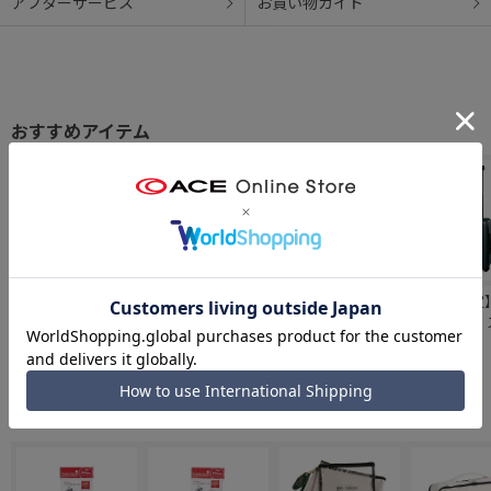
アフターサービス
お買い物ガイド
【WEB限定】 ACE
【WEB限定】 ACE
W&.Day/Night
【WEB限定
クレスタ スーツケ
クレスタ スーツケ
HaNT コラボ スー
ラディアル 
ース 34/39L エキ
ース コインロッカ
ツケース 機内持ち
ケース 機内
￥19,800
￥17,600
￥29,920
￥23,760
スパンド機能 機内
ー 20L 機内持ち込
込み 30L 05101
み 32L 069
持ち込み 06316
み 06314
合わせて揃えたい「小物アイテム」