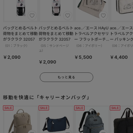
バッグとめるベルト
バッグとめるベルト
ace.／エース HAyU
ace.／エース HAy
荷物をまとめて移動
荷物をまとめて移動
トラベルアクセサリ
トラベルアク
がラクラク 32057
がラクラク 32057
ー フラットポーチセ
ー パッキン
ット 17825
M 17822
（01：ブラック）
（05：サンドベージ
（06：アイボリー）
（06：アイボ
ュ）
￥2,090
￥5,500
￥4,400
￥2,090
もっと見る
移動を快適に「キャリーオンバッグ」
SALE
SALE
SALE
SALE