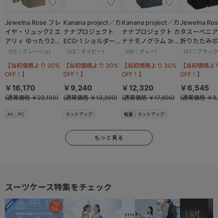
Jewelna Rose フレ
Kanana project／カ
Kanana project／カ
Jewelna Ro
イヤ・リュック2 エ
ナナプロジェクト
ナナプロジェクト カ
タスーベニア
アリィ ゆったり2ル
ECD-1 ショルダーバ
ナナモノグラム 3rd
折りたたみボ
ーム 16262
ッグ 横 19083
リュックサック
バッグ Lサイ
（05：グレージュ）
（03：ネイビー）
（09：グレー）
（01：ブラッ
11913
16092
【当初価格より 30%
【当初価格より 30%
【当初価格より 30%
【当初価格より
OFF！】
OFF！】
OFF！】
OFF！】
￥16,170
￥9,240
￥12,320
￥6,545
(通常価格 ￥23,100)
(通常価格 ￥13,200)
(通常価格 ￥17,600)
(通常価格 ￥9,
A4
PC
セットアップ
軽量
セットアップ
もっと見る
スーツケース特集をチェック