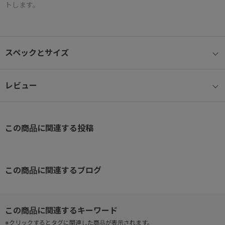
トします。
●機内持ち込み対応サイズ
国内線・国際線100席以上の航空機に対応。
スペックとサイズ
●便利なフロントポケット
移動中でもサッと荷物の出し入れができる便利な設計。
レビュー
●双輪キャスターでスムーズ移動
旋回性に優れ、移動も快適にお使いいただけます。
この商品に関連する投稿
●多段階調整ハンドル
身長や持ち方に合わせて高さ調節が可能。
この商品に関連するブログ
●中仕切り＆メッシュポケット付き内装
荷物をすっきり整理整頓。
●ダイヤル式TSロック
※クリックするとタグに関連した商品が表示されます。