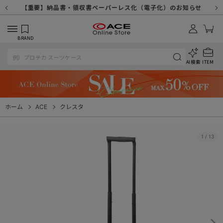
【重要】天候不良や交通状況・物量増等に伴う配送への影響について
【重要】納品書・領収書ペーパーレス化（電子化）のお知らせ
【重要】令和８年熊本地震に伴う配送への影響について
【重要】SNSのなりすまし詐欺にご注意ください
【重要】各種メールが届かない場合に関しまして
【重要】悪質な詐欺サイトにご注意ください
【重要】お問い合わせのご対応に関しまして
BRAND
AI検索
ITEM
ホーム
ACE
クレスタ
1
/
13