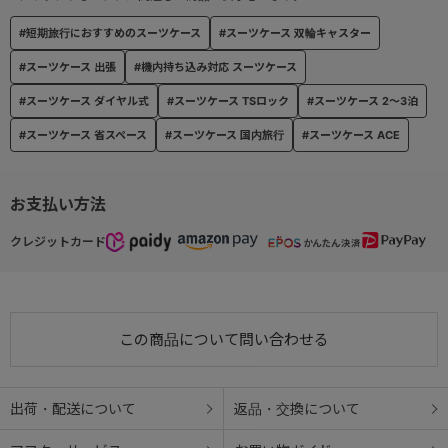
鍵の持ち運びが不要なダイヤル式TSロックを搭載。
#短期旅行におすすめのスーツケース
#スーツケース 双輪キャスター
海外旅行でも安心してお使いいただけます。
※ダイヤル式のため鍵の付属はしません。
#スーツケース 出張
#機内持ち込み対応 スーツケース
#スーツケース ダイヤル式
#スーツケース TSロック
#スーツケース 2～3泊
#スーツケース 省スペース
#スーツケース 国内旅行
#スーツケース ACE
お支払い方法
クレジットカード
この商品について問い合わせる
出荷・配送について
返品・交換について