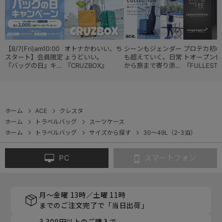
【8/7(Fri)am10:00
オトナかわいい、ち
シーンもジェンダー
プロテカ初の
スタート】会員限定
ょうどいい。
も超えていく。日常
トオープン仕
『バッグの日』キャ
『CRUZBOX』
から旅まで寄り添う
『FULLESTE
ンペーン
『スタイルコレクシ
ョン』
ホーム
ACE
クレスタ
ホーム
トラベルバッグ
スーツケース
ホーム
トラベルバッグ
サイズから探す
30～49L（2-3泊）
PC
スマートフォン
月～金曜 13時／土曜 11時
までのご注文完了で「当日出荷」
3,300円以上のご購入で