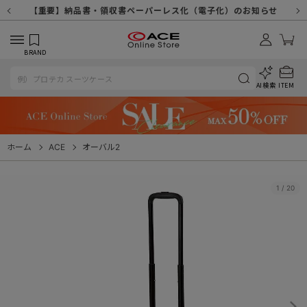
【重要】天候不良や交通状況・物量増等に伴う配送への影響について
【重要】納品書・領収書ペーパーレス化（電子化）のお知らせ
【重要】令和８年熊本地震に伴う配送への影響について
【重要】SNSのなりすまし詐欺にご注意ください
【重要】各種メールが届かない場合に関しまして
【重要】悪質な詐欺サイトにご注意ください
【重要】お問い合わせのご対応に関しまして
BRAND
AI検索
ITEM
ホーム
ACE
オーバル2
1
/
20