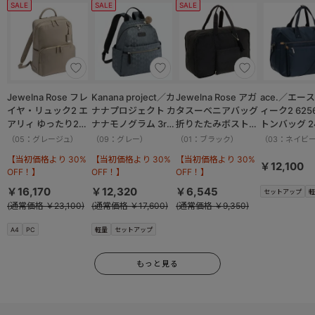
SALE
SALE
SALE
Jewelna Rose フレ
Kanana project／カ
Jewelna Rose アガ
ace.／エー
イヤ・リュック2 エ
ナナプロジェクト カ
タスーベニアバッグ
ィーク2 625
アリィ ゆったり2ル
ナナモノグラム 3rd
折りたたみボストン
トンバッグ 2
ーム 16262
リュックサック
バッグ Lサイズ
（05：グレージュ）
（09：グレー）
（01：ブラック）
（03：ネイビ
11913
16092
【当初価格より 30%
【当初価格より 30%
【当初価格より 30%
￥12,100
OFF！】
OFF！】
OFF！】
￥16,170
￥12,320
￥6,545
セットアップ
軽
(通常価格 ￥23,100)
(通常価格 ￥17,600)
(通常価格 ￥9,350)
A4
PC
軽量
セットアップ
もっと見る