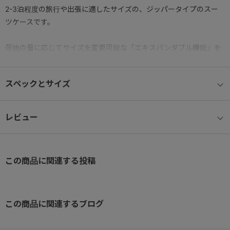
2-3泊程度の旅行や出張に適したサイズの、ジッパータイプのスー
ツケースです。
荷物の量に応じてサイズを変更可能な「エキスパンダブル機能」を
搭載。
エキスパンダブルファスナーを広げればマチ幅が5cmアップするの
スペックとサイズ
で、行きは機内持ち込みでスムーズな移動に、帰りは荷物をたっぷ
り詰め込みゆったり預け入れというような使い分けも自由自在。
流線型のリブデザインで、美しさと強度を兼ね備えたボディには、
レビュー
衝撃に強く耐久性に優れたABS混合樹脂を採用。表面には細かな凹
凸のシボ加工を施し、キズが目立ちにくい仕様です。
キャスターは凹凸のある道でも安定した走行が可能な双輪キャスタ
この商品に関連する投稿
ータイプ。
旅行において気になるセキュリティ面は、カギの持ち歩きが不要な
ダイヤル式のTS LOCK®を採用。
この商品に関連するブログ
【機能説明】
●機内持込対応サイズ・・・国際線、国内線100席以上の航空機に