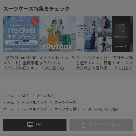
スーツケース特集をチェック
【8/7(Fri)am10:00
オトナかわいい、ち
シーンもジェンダー
プロテカ初の
スタート】会員限定
ょうどいい。
も超えていく。日常
トオープン仕
『バッグの日』キャ
『CRUZBOX』
から旅まで寄り添う
『FULLESTE
ンペーン
『スタイルコレクシ
ョン』
ホーム
ACE
オーバル2
ホーム
トラベルバッグ
スーツケース
ホーム
トラベルバッグ
サイズから探す
30～49L（2-3泊）
PC
スマートフォン