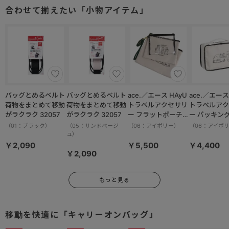
05681
05891
合わせて揃えたい「小物アイテム」
バッグとめるベルト
バッグとめるベルト
ace.／エース HAyU
ace.／エース HAy
荷物をまとめて移動
荷物をまとめて移動
トラベルアクセサリ
トラベルアク
がラクラク 32057
がラクラク 32057
ー フラットポーチセ
ー パッキン
ット 17825
M 17822
（01：ブラック）
（05：サンドベージ
（06：アイボリー）
（06：アイボ
ュ）
￥2,090
￥5,500
￥4,400
￥2,090
もっと見る
移動を快適に「キャリーオンバッグ」