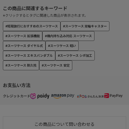
対応
●エキスパンダブル機能・・・マチが広がり容量がアップするエキ
※クリックするとタグに関連した商品が表示されます。
スパンド機能。
#短期旅行におすすめのスーツケース
#スーツケース 双輪キャスター
※エキスパンダブルを使用した際は機内持込不可となります。ご
注意ください。
#スーツケース 拡張機能
#機内持ち込み対応 スーツケース
●双輪キャスター・・・旋回性に優れ、容易に方向転換可能な双輪
#スーツケース ダイヤル式
#スーツケース 軽い
キャスター。
●TSダイヤルロック・・・TSダイヤルロック(Travel Sentry®認可
#スーツケース エキスパンダブル
#スーツケース シボ加工
ロック)搭載で、施錠したまま預け入れ可能。
#スーツケース 耐久性
#スーツケース 安定
お支払い方法
クレジットカード
この商品について問い合わせる