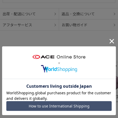
出荷・配送について
返品・交換について
アフターサービス
お買い物ガイド
ACE オーバル2 ス
【WEB限定】ACE
ACE オーバル2 ス
【WEB限定
ーツケース 拡張機
ベベル 33L スーツ
ーツケース 拡張機
ファームロ
能 57L/70L 05912
ケース 機内持ち込
能 90L/111L
33/40L ス
￥21,120
￥17,600
￥24,640
￥29,040
み ドリンクホルダ
05913
ース 機内持
ー フック付き
エキスパン