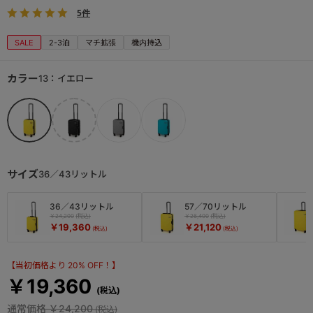
5件
SALE
2-3泊
マチ拡張
機内持込
カラー
13：イエロー
サイズ
36／43リットル
36／43リットル
57／70リットル
￥24,200
￥26,400
￥19,360
￥21,120
【当初価格より 20% OFF！】
￥19,360
通常価格
￥24,200