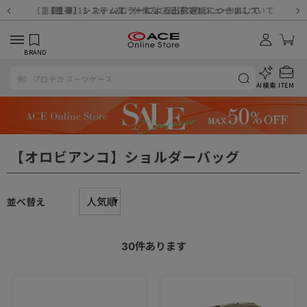
【重要】天候不良や交通状況・物量増等に伴う配送への影響について
【重要】納品書・領収書ペーパーレス化（電子化）のお知らせ
【重要】8/11（火・祝）休業及び配送スケジュールについて
【重要】令和８年熊本地震に伴う配送への影響について
【重要】システムエラーによる出荷遅延につきまして
【重要】SNSのなりすまし詐欺にご注意ください
【重要】各種メールが届かない場合に関しまして
【重要】悪質な詐欺サイトにご注意ください
【重要】お問い合わせのご対応に関しまして
BRAND
AI検索
ITEM
【オロビアンコ】ショルダーバッグ
並べ替え
30
件あります