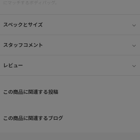
にマッチするボディバッグ。
ストラップは長さ調節が可能で、本体下部の左右に配されたロゴ入
りのDカンいずれかに装着することで利き手や姿勢に応じてアレン
スペックとサイズ
ジが利くため、絶妙なフィット感を得られます。
【特徴】
スタッフコメント
●本体素材：環境に配慮したリサイクル素材ながら、十分な強度と
耐久性を備えたロービックナイロンを採用。
レビュー
●付属革：ランダムなナチュラルシボで凹凸の陰影を表現した奥行
きのあるステア素材を使用。
●アウターマーク：ロゴを素押ししたスムースレザーを採用。
●左右両用：ナスカンを付け替えることで、どちらの肩でも背負え
この商品に関連する投稿
るショルダー仕様
●フロントポケット：素早く出し入れしやすいファスナー開閉のポ
ケット。
この商品に関連するブログ
●ユーティリティポケット：小物を収納できる内装ポケット
●背面ポケット：小物を収納できる背面ポケット