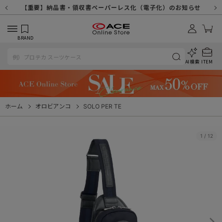
【重要】天候不良や交通状況・物量増等に伴う配送への影響について
【重要】納品書・領収書ペーパーレス化（電子化）のお知らせ
【重要】令和８年熊本地震に伴う配送への影響について
【重要】SNSのなりすまし詐欺にご注意ください
【重要】各種メールが届かない場合に関しまして
【重要】悪質な詐欺サイトにご注意ください
【重要】お問い合わせのご対応に関しまして
BRAND
AI検索
ITEM
ホーム
オロビアンコ
SOLO PER TE
1
/
12