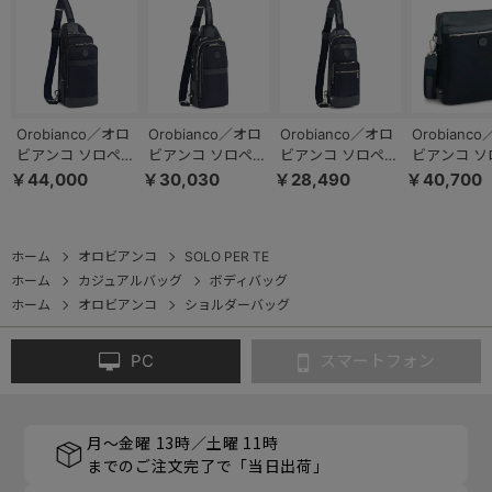
Orobianco／オロ
Orobianco／オロ
Orobianco／オロ
Orobianc
ビアンコ ソロペル
ビアンコ ソロペル
ビアンコ ソロペル
ビアンコ ソ
テ ボディバッグ
テ ボディバッグ
テ ボディバッグ
テ ショルダ
￥44,000
￥30,030
￥28,490
￥40,700
5L 660g 92959
3L 610g 92958
3L 550g 92956
グ A4サイズ 
92970
ホーム
オロビアンコ
SOLO PER TE
ホーム
カジュアルバッグ
ボディバッグ
ホーム
オロビアンコ
ショルダーバッグ
PC
スマートフォン
月～金曜 13時／土曜 11時
までのご注文完了で「当日出荷」