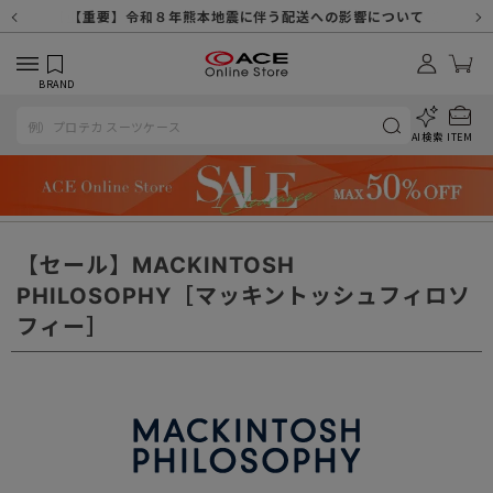
【重要】天候不良や交通状況・物量増等に伴う配送への影響について
【重要】納品書・領収書ペーパーレス化（電子化）のお知らせ
【重要】8/11（火・祝）休業及び配送スケジュールについて
【重要】令和８年熊本地震に伴う配送への影響について
【重要】SNSのなりすまし詐欺にご注意ください
【重要】各種メールが届かない場合に関しまして
【重要】悪質な詐欺サイトにご注意ください
【重要】お問い合わせのご対応に関しまして
BRAND
AI検索
ITEM
【セール】MACKINTOSH
PHILOSOPHY［マッキントッシュフィロソ
フィー］