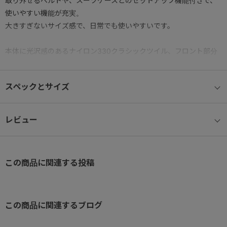
取り外せるベルトや、スーツケースとのセットアップ機能付きで、
使いやすい機能が充実。
大きすぎないサイズ感で、日常でも使いやすいです。
本体に光沢感のあるナイロン330クラシックツイル、フロント部分
にソフトレザーを使用することでよりきちっとした印象に。
スペックとサイズ
● 内装ポケット
小物雑貨を収納できる内装ポケット。
ポケットへ小物を分けて収納出来るので、荷物が散らばらず便利に
レビュー
お使いいただけます。
● フロントポケット
この商品に関連する投稿
定期券等の収納に便利なフロントポケット。 サッと取り出したいIC
カードやチケット類の収納に最適。
● ショルダーベルト
この商品に関連するブログ
着脱及び長さ調節可能なショルダーベルト。