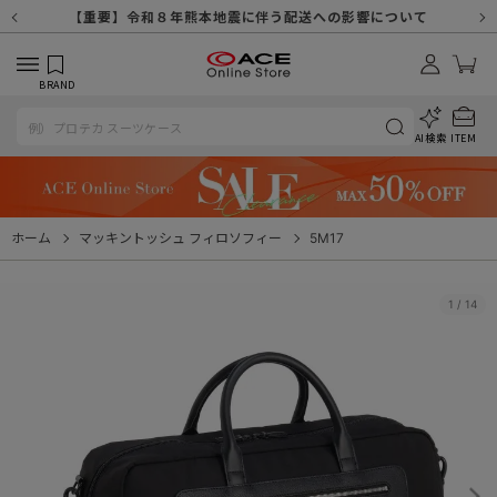
【重要】天候不良や交通状況・物量増等に伴う配送への影響について
【重要】納品書・領収書ペーパーレス化（電子化）のお知らせ
【重要】8/11（火・祝）休業及び配送スケジュールについて
【重要】令和８年熊本地震に伴う配送への影響について
【重要】システムエラーによる出荷遅延につきまして
【重要】SNSのなりすまし詐欺にご注意ください
【重要】各種メールが届かない場合に関しまして
【重要】悪質な詐欺サイトにご注意ください
【重要】お問い合わせのご対応に関しまして
BRAND
AI検索
ITEM
ホーム
マッキントッシュ フィロソフィー
5M17
1
/
14