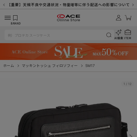
【重要】天候不良や交通状況・物量増等に伴う配送への影響について
【重要】納品書・領収書ペーパーレス化（電子化）のお知らせ
【重要】8/11（火・祝）休業及び配送スケジュールについて
【重要】令和８年熊本地震に伴う配送への影響について
【重要】SNSのなりすまし詐欺にご注意ください
【重要】各種メールが届かない場合に関しまして
【重要】悪質な詐欺サイトにご注意ください
【重要】お問い合わせのご対応に関しまして
BRAND
AI検索
ITEM
ホーム
マッキントッシュ フィロソフィー
5M17
1
/
12