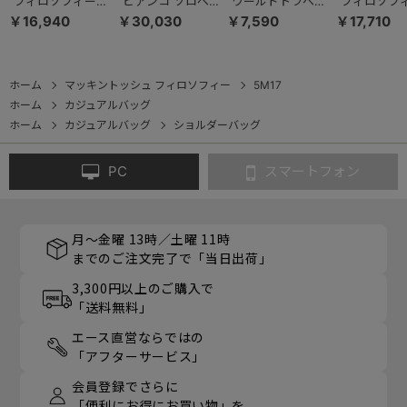
フィロソフィー
ビアンコ ソロペル
ワールドトラベラ
フィロソフ
5M17 サコッシュ
テ ボディバッグ
ー ルトン ショル
5M17 ショ
￥16,940
￥30,030
￥7,590
￥17,710
17731
3L 610g 92958
ダーバッグ 17252
バッグ 1773
ホーム
マッキントッシュ フィロソフィー
5M17
ホーム
カジュアルバッグ
ホーム
カジュアルバッグ
ショルダーバッグ
PC
スマートフォン
月～金曜 13時／土曜 11時
までのご注文完了で「当日出荷」
3,300円以上のご購入で
「送料無料」
エース直営ならではの
「アフターサービス」
会員登録でさらに
「便利にお得にお買い物」を