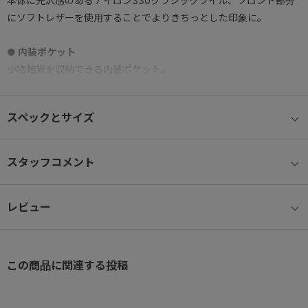
本体に光沢感のあるナイロン330クラシックツイル、フロント部分
にソフトレザーを使用することでよりきちっとした印象に。
● 内装ポケット
小物雑貨を収納できる内装ポケット。
ポケットへ小物を分けて収納出来るので、荷物が散らばらず便利に
お使いいただけます。
スペックとサイズ
● フロントポケット
定期券等の収納に便利なフロントポケット。 サッと取り出したいIC
スタッフコメント
カードやチケット類の収納に最適。
レビュー
● 背面ポケット
セキュリティ面も安心な背面ポケット。
貴重品など、外から見えにくい場所に収納できるため、旅行や人混
みの中でも安心してお使いいただけます。
この商品に関連する投稿
● ショルダーベルト