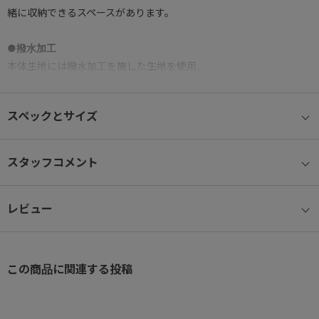
緒に収納できるスペースがあります。
●撥水加工
本体生地には撥水加工を施した生地を使用。
ちょっとした雨にも対応できます。
スペックとサイズ
● 内装三つ折り仕様
丈の長いワンピースなども収納可能。
スタッフコメント
● フロントポケット
小物類をスムーズに出し入れできるファスナー付きフロントポケッ
レビュー
ト。
● 背面ポケット
セキュリティ性の高い背面ファスナーポケット付き。
この商品に関連する投稿