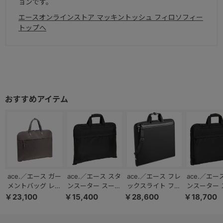
ョンです。
エースオンラインストア マッキントッシュ フィロソフィー
トップへ
ace.／エース ガー
ace.／エース スタ
ace.／エース フレ
ace.／エー
メントバッグ レデ
ンスーター スーツ
ックスライト フィ
ンスーター 
ィース 三つ折り
ガーメントバッグ
ット 冠婚葬祭 ガ
2着 ガーメ
￥23,100
￥15,400
￥28,600
￥18,700
冠婚葬祭 17631
62911
ーメントケース
ッグ 62912
54563