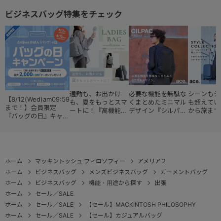
ビジネスバッグ特集をチェック
通勤も、お出かけ
必要な機能を無駄な
シーンもジ
【8/12(Wed)am09:59
も、夏をもっとスマ
くまとめたミニマル
も超えてい
まで！】会員限定
ートに！『高機能レ
デザイン『シルパッ
から旅まで
『バッグの日』キャン
ディースバッグ・コ
ク』
『スタイル
ペーン
レクション』
ョン』
ホーム
マッキントッシュ フィロソフィー
アメリア２
ホーム
ビジネスバッグ
メンズビジネスバッグ
ガーメントバッグ
ホーム
ビジネスバッグ
機能・用途から探す
出張
ホーム
セール／SALE
ホーム
セール／SALE
【セール】MACKINTOSH PHILOSOPHY
ホーム
セール／SALE
【セール】カジュアルバッグ