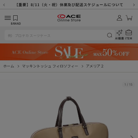
【重要】天候不良や交通状況・物量増等に伴う配送への影響について
【重要】納品書・領収書ペーパーレス化（電子化）のお知らせ
【重要】8/11（火・祝）休業及び配送スケジュールについて
【重要】令和８年熊本地震に伴う配送への影響について
【重要】システムエラーによる出荷遅延につきまして
【重要】SNSのなりすまし詐欺にご注意ください
【重要】各種メールが届かない場合に関しまして
【重要】悪質な詐欺サイトにご注意ください
【重要】お問い合わせのご対応に関しまして
BRAND
AI検索
ITEM
ホーム
マッキントッシュ フィロソフィー
アメリア２
1
/
15