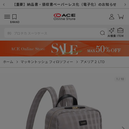
【重要】天候不良や交通状況・物量増等に伴う配送への影響について
【重要】納品書・領収書ペーパーレス化（電子化）のお知らせ
【重要】令和８年熊本地震に伴う配送への影響について
【重要】SNSのなりすまし詐欺にご注意ください
【重要】各種メールが届かない場合に関しまして
【重要】悪質な詐欺サイトにご注意ください
【重要】お問い合わせのご対応に関しまして
BRAND
AI検索
ITEM
ホーム
マッキントッシュ フィロソフィー
アメリア２ LTD
1
/
10