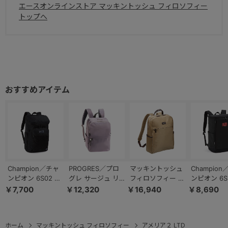
エースオンラインストア マッキントッシュ フィロソフィー
トップへ
Champion／チャ
PROGRES／プロ
マッキントッシュ
Champio
ンピオン 6S02 リ
グレ サージュ リ
フィロソフィー リ
ンピオン 6S
ュックサック B4
ュックサック
ュック バックパッ
ュックサック
￥7,700
￥12,320
￥16,940
￥8,690
ファイル 15.6イン
68376
ク アメリア2 A4
通学 部活 65
チ 通学 36L
サイズ収納可
68892
68095
ホーム
マッキントッシュ フィロソフィー
アメリア２ LTD