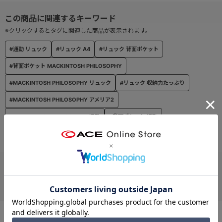
----------------------
機能詳細
<内装>
※クリックするとタグに関連した商品が表示されます。
・ファスナーポケット
#通勤 リュック
#リュック A4
#リュック 背面ポケット
・ポケット
<外装>
#背面ポケット MACKINTOSH PHILOSOPHY
・フロントポケット
#MACKINTOSH PHILOSOPHY リュック
#リュック 収納力たっぷり
・背面ポケット
・サイドポケット×2
#MACKINTOSH PHILOSOPHY アメリア2
#MACKINTOSH PHILOSOPHY 通勤
#背面ポケット 通勤
#リュック アメリア2
お支払い方法
クレジットカード