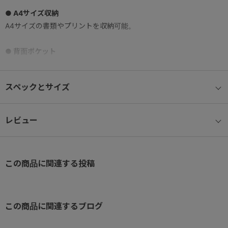
● A4サイズ収納
A4サイズの書類やプリントを収納可能。
● 背面ポケット
セキュリティ性の高い背面ファスナーポケット。
スペックとサイズ
● フロントポケット
スマホや定期など、小さめな小物収納におすすめのサイドポケッ
ト。
レビュー
● サイドポケット
長さ調節可能なショルダーベルトが付属。
この商品に関連する投稿
● 内装ポケット
小物雑貨を収納できる内装ポケット。
この商品に関連するブログ