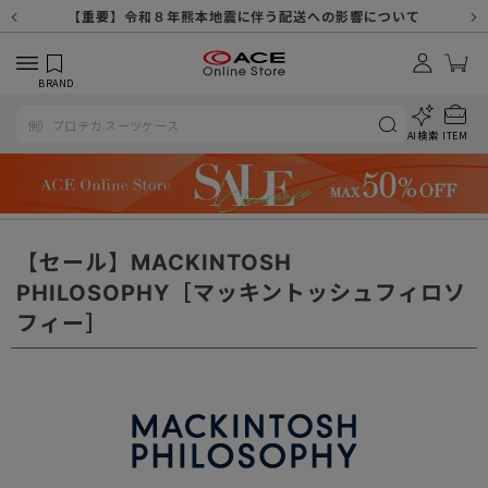
【重要】天候不良や交通状況・物量増等に伴う配送への影響について
【重要】納品書・領収書ペーパーレス化（電子化）のお知らせ
【重要】令和８年熊本地震に伴う配送への影響について
【重要】SNSのなりすまし詐欺にご注意ください
【重要】各種メールが届かない場合に関しまして
【重要】悪質な詐欺サイトにご注意ください
【重要】お問い合わせのご対応に関しまして
BRAND
AI検索
ITEM
【セール】MACKINTOSH
PHILOSOPHY［マッキントッシュフィロソ
フィー］