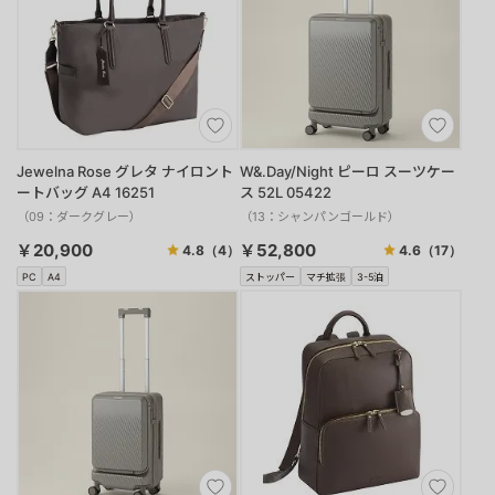
Jewelna Rose グレタ ナイロント
W&.Day/Night ピーロ スーツケー
ートバッグ A4 16251
ス 52L 05422
（09：ダークグレー）
（13：シャンパンゴールド）
￥20,900
￥52,800
4.8
（4）
4.6
（17）
PC
A4
ストッパー
マチ拡張
3-5泊