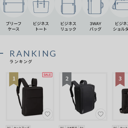
ブリーフ
ビジネス
ビジネス
3WAY
ビジネ
ケース
トート
リュック
バッグ
ショル
RANKING
ランキング
SALE
1
2
3
PC
セットアップ
PC
マチ拡張
B4
PC
セット