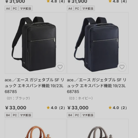
￥31,900
￥31,900
4.8
（4）
4.8
（4）
A4
PC
マチ拡張
A4
PC
マチ拡張
ace.／エース ガジェタブル SF リ
ace.／エース ガジェタブル SF リ
ュック エキスパンド機能 19/23L
ュック エキスパンド機能 19/23L
68785
68785
（01：ブラック）
（03：ネイビー）
￥33,000
￥33,000
4.0
（2）
4.0
（2）
B4
PC
マチ拡張
B4
PC
マチ拡張