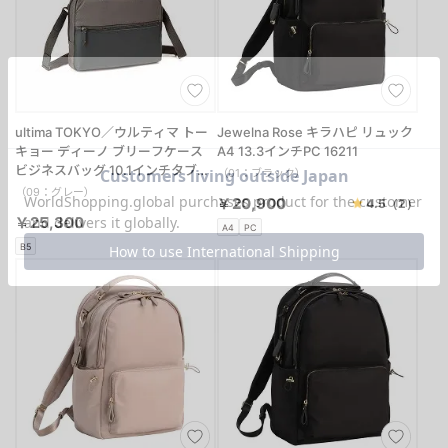
ultima TOKYO／ウルティマ トー
Jewelna Rose キラハピ リュック
キョー ディーノ ブリーフケース
A4 13.3インチPC 16211
ビジネスバッグ 10.1インチタブレ
（01：ブラック）
ット 3WAY 68176
（09：グレー）
￥20,900
4.5
（2）
￥25,300
A4
PC
B5