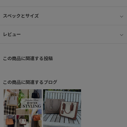
取り外し可能なチャームには、ブランドロゴのメタルパーツをあし
らいました。
スペックとサイズ
付属のショルダーベルトを使用して、肩掛けでもお使いいただけま
す。
レビュー
500mLペットボトルも収納可能なサイズ感で、マチもしっかりある
ので、
この商品に関連する投稿
必要な荷物が十分入る容量になっています。
底鋲がついているのも嬉しいポイント♪
スマートフォンや定期などの収納に便利な外ポケットの他、
この商品に関連するブログ
内装にもポケットを複数設置しています。
【内ポケット】
・ベタポケット×2
・ファスナーポケット×1