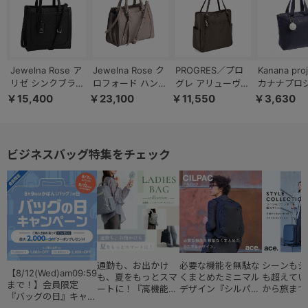
Jewelna Rose ア
Jewelna Rose ク
PROGRES／プロ
Kanana pro
リゼ シンクブラッ
ロフォード ハンド
グレ アリューヴ
カナナプロ
ク 65651
バッグ 本革 11921
トートバッグ A4
ト エマ ト
￥15,400
￥23,100
￥11,550
￥3,630
ファイルサイズ
ッグ Ｍサイ
14.0インチPC
67692
20202
ビジネスバッグ特集をチェック
通勤も、お出かけ
必要な機能を無駄な
シーンもジ
【8/12(Wed)am09:59
も、夏をもっとスマ
くまとめたミニマル
も超えてい
まで！】会員限定
ートに！『高機能レ
デザイン『シルパッ
から旅まで
『バッグの日』キャン
ディースバッグ・コ
ク』
『スタイル
ペーン