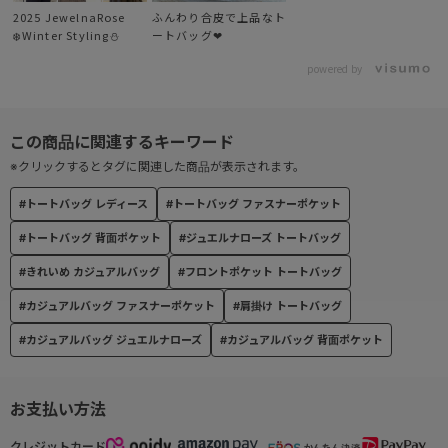
【外ポケット】
2025 JewelnaRose
ふんわり合皮で上品なト
❄️Winter Styling⛄
ートバッグ❤︎
・フロントポケット×1
・背面ポケット×1
powered by
※おしらせ※
撮影時の照明の関係により、実際よりも色味が異なって見える場合
※クリックするとタグに関連した商品が表示されます。
がございます。
#トートバッグ レディース
#トートバッグ ファスナーポケット
また、ご覧いただいているモニターの環境によっても実際の色と多
少異なる場合がございます。
#トートバッグ 背面ポケット
#ジュエルナローズ トートバッグ
予告なく仕様変更する場合がございますのでご了承下さいませ。
#きれいめ カジュアルバッグ
#フロントポケット トートバッグ
#カジュアルバッグ ファスナーポケット
#肩掛け トートバッグ
クイックリンク（気になるカテゴリーページをチェック！）
#カジュアルバッグ ジュエルナローズ
#カジュアルバッグ 背面ポケット
【ブランドTOPに戻る】
【ハンドバッグ】
【トートバッグ】
お支払い方法
【リュックサック】
【ショルダーバッグ】
【カジュアルバッグ】
【トローリー・ケース】
クレジットカード