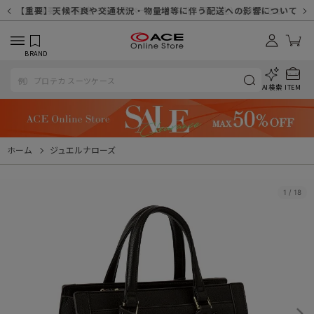
【重要】天候不良や交通状況・物量増等に伴う配送への影響について
【重要】納品書・領収書ペーパーレス化（電子化）のお知らせ
【重要】令和８年熊本地震に伴う配送への影響について
【重要】SNSのなりすまし詐欺にご注意ください
【重要】各種メールが届かない場合に関しまして
【重要】悪質な詐欺サイトにご注意ください
【重要】お問い合わせのご対応に関しまして
BRAND
AI検索
ITEM
ホーム
ジュエルナローズ
1
/
18