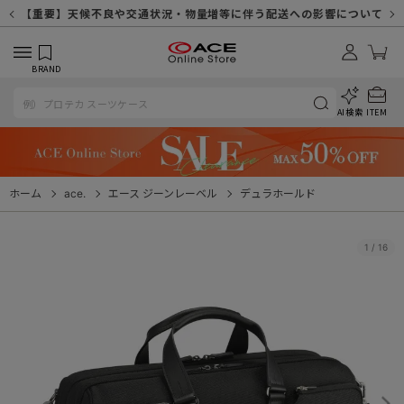
【重要】天候不良や交通状況・物量増等に伴う配送への影響について
【重要】納品書・領収書ペーパーレス化（電子化）のお知らせ
【重要】令和８年熊本地震に伴う配送への影響について
【重要】SNSのなりすまし詐欺にご注意ください
【重要】各種メールが届かない場合に関しまして
【重要】悪質な詐欺サイトにご注意ください
【重要】お問い合わせのご対応に関しまして
BRAND
AI検索
ITEM
ホーム
ace.
エース ジーンレーベル
デュラホールド
1
/
16