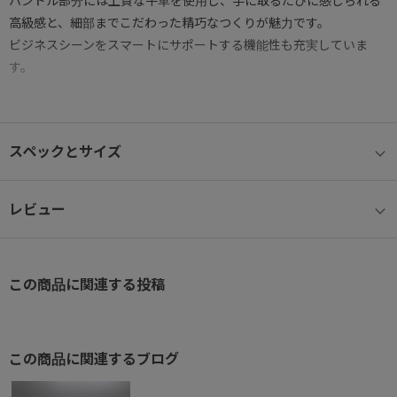
ハンドル部分には上質な牛革を使用し、手に取るたびに感じられる
高級感と、細部までこだわった精巧なつくりが魅力です。
ビジネスシーンをスマートにサポートする機能性も充実していま
す。
● B4ファイル・15.6インチノートPC対応
B4サイズの書類や15.6インチのノートパソコンがしっかり収まる設
スペックとサイズ
計。
通勤・外出時の持ち運びにも安心です。
※15.6インチ参考サイズ：W38.5×H26.5×D2.7cm
レビュー
● エキスパンド機能搭載
荷物が増えたときもスマートに対応できる拡張機能付き。
この商品に関連する投稿
ファスナーを開くだけで収納容量がアップし、急な荷物にも柔軟に
対応します。
● フロントポケット機能
この商品に関連するブログ
フロントポケットには複数の小分けポケットやキーフックを装備