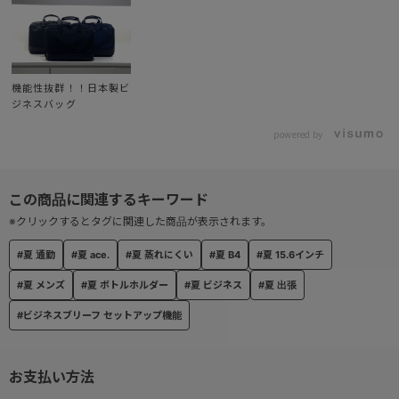
し、小物の整理も快適。
さらに、正面右側には折りたたみ傘やペットボトルを収納できるス
ペースを設け、見た目を損なわず実用性をプラスしています。
機能性抜群！！日本製ビ
● 内装（メインコンパートメント）
ジネスバッグ
視認性の高いグレーの裏地を採用し、荷物が一目で見つかるストレ
powered by
スフリーな設計。
使い勝手のよさにも配慮しました。
● ボトルホルダー付き
※クリックするとタグに関連した商品が表示されます。
バッグ内部には専用のボトルホルダーを搭載。
ペットボトルなどの水滴から、書類や電子機器をしっかり守りま
#夏 通勤
#夏 ace.
#夏 蒸れにくい
#夏 B4
#夏 15.6インチ
す。
#夏 メンズ
#夏 ボトルホルダー
#夏 ビジネス
#夏 出張
● セットアップ機能
#ビジネスブリーフ セットアップ機能
背面にはスーツケースのハンドルに通せるセットアップベルト付
き。
お支払い方法
出張や旅行時の移動もスムーズにこなせます。