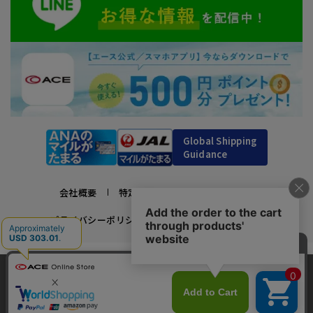
Global Shipping
Guidance
会社概要
特定商取引法に基づく表示
プライバシーポリシー
利用規約
採用情報
かばんの総合メーカー、エース公式サイト
当サイトでは、サイトの利便性向上のため、クッ
スーツケースビジネスバッグ直営店ならではの豊富なラインナップでご紹介！
キー(Cookie)を使用しています。クッキーについ
承諾する
充実のアフターサービス・豊富な品揃え・安心のメーカー直営ストア
て
詳細はこちら