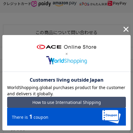
クレジットカード
● 背面メッシュ素材で快適な背負い心地
背面とショルダーベルトには通気性のよいメッシュ素材を使用。
長時間の使用でも蒸れにくく、特に夏場でも快適にお使いいただけ
ます。
この商品について問い合わせる
出荷・配送について
返品・交換について
アフターサービス
お買い物ガイド
シリーズについて
ace. 『デュラホールド』
北海道赤平市の自社工場で丁寧に仕上げた、国産ビジネス
バッグシリーズ。
ハンドル部分には上質な牛革を使用し、手に取るたびに感
じられる高級感と、細部までこだわった精巧なつくりが魅
力です。