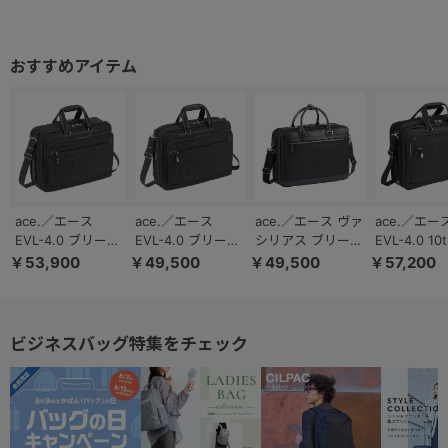
ace.／エース
ace.／エース
ace.／エース ヴァ
ace.／エー
EVL-4.0 ブリーフ
EVL-4.0 ブリーフ
シリアス ブリーフ
EVL-4.0 10
2気室 エキスパン
1気室 エキスパン
B4ファイル 14.0
ブリーフ 2
￥53,900
￥49,500
￥49,500
￥57,200
ダブル B4 15.6イ
ダブル B4 15.6イ
インチPC エキス
キスパンダ
ンチPC ビジネス
ンチPC ビジネス
パンド機能 17753
B4 15.6イ
バッグ 68304
バッグ 68303
ビジネスバ
68952
ビジネスバッグ特集をチェック