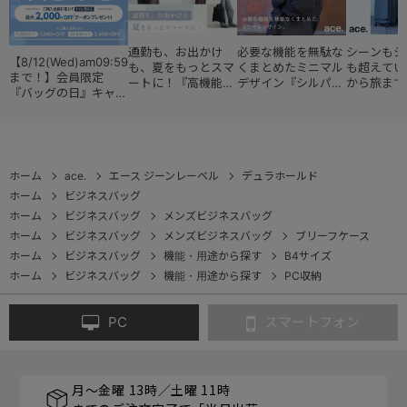
通勤も、お出かけ
必要な機能を無駄な
シーンもジ
【8/12(Wed)am09:59
も、夏をもっとスマ
くまとめたミニマル
も超えてい
まで！】会員限定
ートに！『高機能レ
デザイン『シルパッ
から旅まで
『バッグの日』キャン
ディースバッグ・コ
ク』
『スタイル
ペーン
レクション』
ョン』
ホーム
ace.
エース ジーンレーベル
デュラホールド
ホーム
ビジネスバッグ
ホーム
ビジネスバッグ
メンズビジネスバッグ
ホーム
ビジネスバッグ
メンズビジネスバッグ
ブリーフケース
ホーム
ビジネスバッグ
機能・用途から探す
B4サイズ
ホーム
ビジネスバッグ
機能・用途から探す
PC収納
PC
スマートフォン
月～金曜 13時／土曜 11時