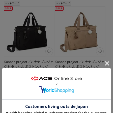
セットアップ
セットアップ
SALE
SALE
Kanana project／カナナプロジェ
Kanana project／カナナプロジェ
クト タッセル ボストンバッグ
クト タッセル ボストンバッグ
68875
68875
（01：ブラック）
（05：ベージュ）
【当初価格より 30% OFF！】
【当初価格より 30% OFF！】
￥13,860
￥13,860
4.8
（4）
4.8
（4）
(通常価格 ￥19,800)
(通常価格 ￥19,800)
セットアップ
セットアップ