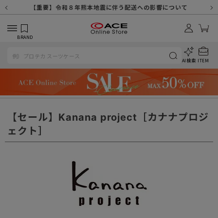
【重要】天候不良や交通状況・物量増等に伴う配送への影響について
【重要】納品書・領収書ペーパーレス化（電子化）のお知らせ
【重要】令和８年熊本地震に伴う配送への影響について
【重要】SNSのなりすまし詐欺にご注意ください
【重要】各種メールが届かない場合に関しまして
【重要】悪質な詐欺サイトにご注意ください
【重要】お問い合わせのご対応に関しまして
BRAND
AI検索
ITEM
【セール】Kanana project［カナナプロジ
ェクト］