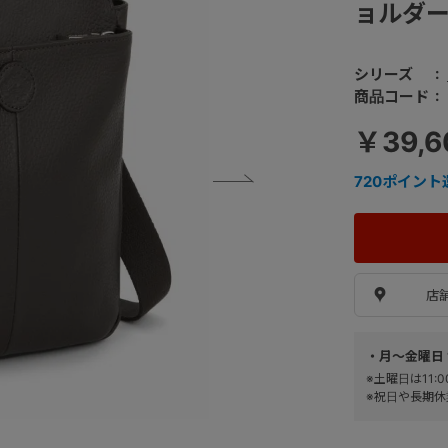
ョルダー
シリーズ
商品コード
￥39,
720
ポイント
店
・月～金曜日 
※土曜日は11
※祝日や長期休