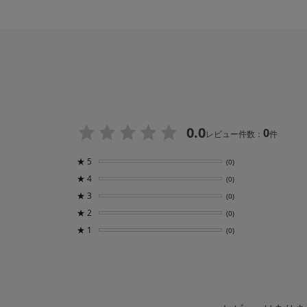
0.0
0
レビュー件数：
件
★
5
(0)
★
4
(0)
★
3
(0)
★
2
(0)
★
1
(0)