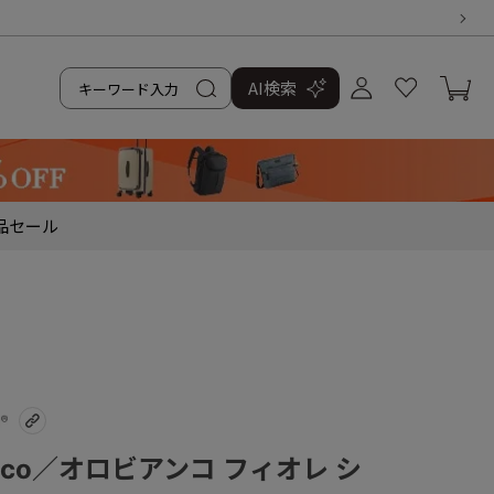
AI検索
品
セール
anco／オロビアンコ フィオレ シ