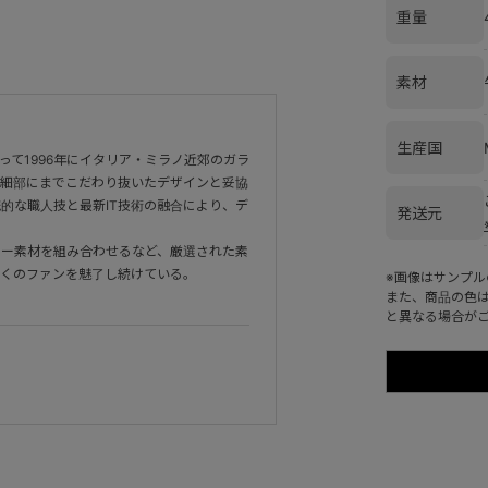
重量
素材
生産国
て1996年にイタリア・ミラノ近郊のガラ
。細部にまでこだわり抜いたデザインと妥協
的な職人技と最新IT技術の融合により、デ
発送元
ザー素材を組み合わせるなど、厳選された素
多くのファンを魅了し続けている。
※画像はサンプ
また、商品の色
と異なる場合が