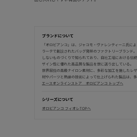
ブランドについて
「オロビアンコ」は、ジャコモ・ヴァレンティーニ氏によっ
ラーテで創設されたバッグ発祥のファクトリーブランド
しないものづくりで知られており、自社工場における伝統
ザイン性に優れた高品質な製品を世に送り出している。
世界屈指の高級ナイロン素材に、多彩な加工を施したレ
材やパーツと熟練の技術によって仕上げられた製品は、
エースオンラインストア オロビアンコ トップへ
シリーズについて
オロビアンコ フィオレTOPへ