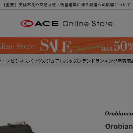
【重要】天候不良や交通状況・物量増等に伴う配送への影響について
【重要】納品書・領収書ペーパーレス化（電子化）のお知らせ
【重要】8/11（火・祝）休業及び配送スケジュールについて
【重要】令和８年熊本地震に伴う配送への影響について
【重要】SNSのなりすまし詐欺にご注意ください
【重要】各種メールが届かない場合に関しまして
【重要】悪質な詐欺サイトにご注意ください
【重要】お問い合わせのご対応に関しまして
ケース
ビジネスバッグ
カジュアルバッグ
ブランド
ランキング
新着商
Orobi