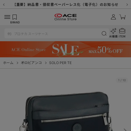
【重要】天候不良や交通状況・物量増等に伴う配送への影響について
【重要】納品書・領収書ペーパーレス化（電子化）のお知らせ
【重要】令和８年熊本地震に伴う配送への影響について
【重要】SNSのなりすまし詐欺にご注意ください
【重要】各種メールが届かない場合に関しまして
【重要】悪質な詐欺サイトにご注意ください
【重要】お問い合わせのご対応に関しまして
BRAND
AI検索
ITEM
ホーム
オロビアンコ
SOLO PER TE
1
/
10