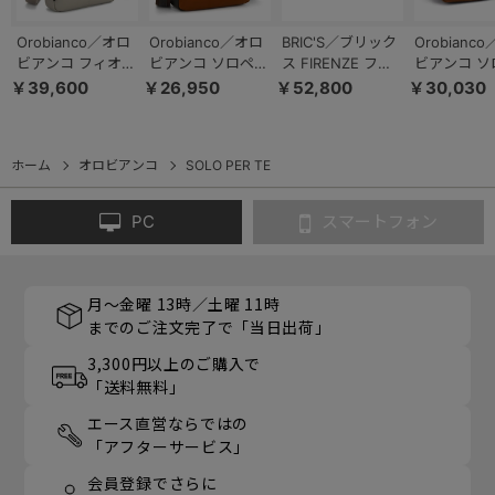
Orobianco／オロ
Orobianco／オロ
BRIC'S／ブリック
Orobianc
ビアンコ フィオレ
ビアンコ ソロペル
ス FIRENZE フィ
ビアンコ ソ
ショルダーバッグ
テ ショルダーバッ
レンツェ ショルダ
テ ショルダ
￥39,600
￥26,950
￥52,800
￥30,030
93003
グ 5L 570g
ーバッグ 89301／
グ 12L 760g
92953
BBJ05058
92955
ホーム
オロビアンコ
SOLO PER TE
PC
スマートフォン
月～金曜 13時／土曜 11時
までのご注文完了で「当日出荷」
3,300円以上のご購入で
「送料無料」
エース直営ならではの
「アフターサービス」
会員登録でさらに