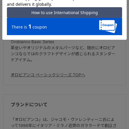
アフターサービス
お買い物ガイド
シリーズについて
Orobianco Basic Series
革使いやオリジナルのメタルパーツなど、随所にオロビア
ンコならではのクラフトデザインが感じられるスタンダー
ドアイテム。
オロビアンコ ベーシックシリーズ TOPへ
ブランドについて
「オロビアンコ」は、ジャコモ・ヴァレンティーニ氏によ
って1996年にイタリア・ミラノ近郊のガララーテで創設さ