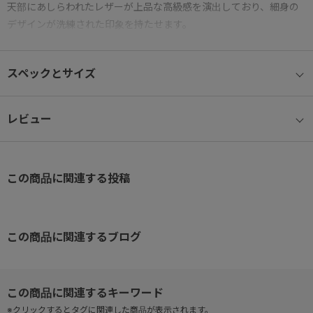
天部にあしらわれたレザーが上品な高級感を演出しており、細身の
デザインが洗練された印象を持たせます。
A4ファイルサイズのアイテムも収納可能で、前後にも収納スペース
を確保。様々なシーンやスタイルに対応できる使い勝手の良さを持
スペックとサイズ
っています。
【特徴】
レビュー
●本体素材：環境に配慮したリサイクル素材ながら、十分な強度と
耐久性を備えたロービックナイロンを採用。
この商品に関連する投稿
●付属革：ランダムなナチュラルシボで凹凸の陰影を表現した奥行
きのあるステア素材を使用。
●アウターマーク：ロゴを素押ししたスムースレザーを採用。
●A4ファイル収納可能：参考収納寸法 31.3×23.1cm
この商品に関連するブログ
●フロントポケット：素早く出し入れしやすいファスナー開閉のポ
ケット。
●ユーティリティポケット：小物を収納できる内装ポケット
●背面ポケット：小物を収納できる背面ポケット
※クリックするとタグに関連した商品が表示されます。