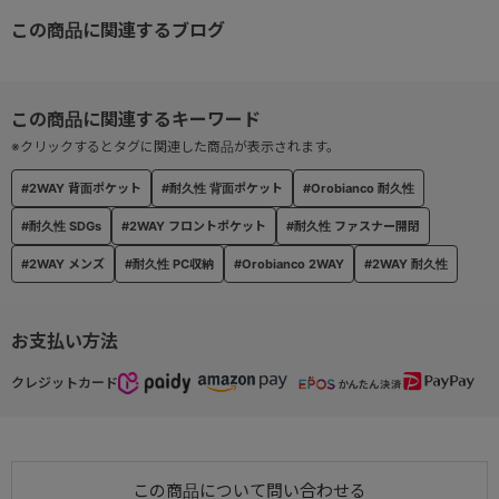
●2way仕様：取り外し可能なショルダーベルトが付属。
この商品に関連するブログ
●ユーティリティポケット：小物を収納できる内装ポケット
●背面ポケット：小物を収納できる背面ポケット
※クリックするとタグに関連した商品が表示されます。
#2WAY 背面ポケット
#耐久性 背面ポケット
#Orobianco 耐久性
#耐久性 SDGs
#2WAY フロントポケット
#耐久性 ファスナー開閉
#2WAY メンズ
#耐久性 PC収納
#Orobianco 2WAY
#2WAY 耐久性
お支払い方法
クレジットカード
この商品について問い合わせる