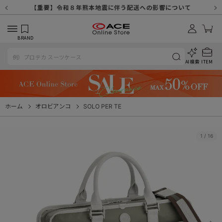
【重要】天候不良や交通状況・物量増等に伴う配送への影響について
【重要】納品書・領収書ペーパーレス化（電子化）のお知らせ
【重要】8/11（火・祝）休業及び配送スケジュールについて
【重要】令和８年熊本地震に伴う配送への影響について
【重要】SNSのなりすまし詐欺にご注意ください
【重要】各種メールが届かない場合に関しまして
【重要】悪質な詐欺サイトにご注意ください
【重要】お問い合わせのご対応に関しまして
BRAND
AI検索
ITEM
ホーム
オロビアンコ
SOLO PER TE
1
/
16