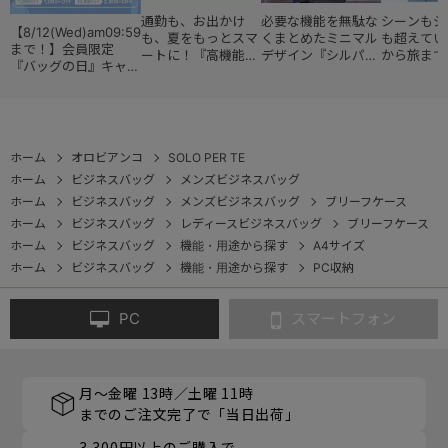
通勤も、お出かけ
必要な機能を無駄な
シーンもジ
【8/12(Wed)am09:59
も、夏をもっとスマ
くまとめたミニマル
も超えてい
まで！】会員限定
ートに！『高機能レ
デザイン『シルパッ
から旅まで
『バッグの日』キャン
ディースバッグ・コ
ク』
『スタイル
ペーン
レクション』
ョン』
ホーム
オロビアンコ
SOLO PER TE
ホーム
ビジネスバッグ
メンズビジネスバッグ
ホーム
ビジネスバッグ
メンズビジネスバッグ
ブリーフケース
ホーム
ビジネスバッグ
レディースビジネスバッグ
ブリーフケース
ホーム
ビジネスバッグ
機能・用途から探す
A4サイズ
ホーム
ビジネスバッグ
機能・用途から探す
PC収納
PC
スマートフォン
月～金曜 13時／土曜 11時
までのご注文完了で「当日出荷」
3,300円以上のご購入で