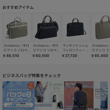
Orobianco／オロ
Orobianco／オロ
マッキントッシュ
Orobianc
ビアンコ ソロペル
ビアンコ ソロペル
フィロソフィー バ
ビアンコ フ
テ ビジネスバッグ
テ ビジネスバッグ
ルヴェニーLTD3
ブリーフケ
￥48,510
￥60,500
￥27,720
￥65,450
3way A4サイズ
2way A4サイズ
ブリーフケース １
13.3インチP
13.3inchPC収納
13.3inchPC収納
気室 B4サイズ
ファイル 93
14L 92966
9L 92964
68755
ビジネスバッグ特集をチェック