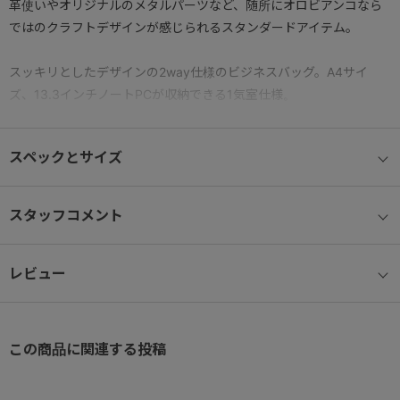
革使いやオリジナルのメタルパーツなど、随所にオロビアンコなら
ではのクラフトデザインが感じられるスタンダードアイテム。
スッキリとしたデザインの2way仕様のビジネスバッグ。A4サイ
ズ、13.3インチノートPCが収納できる1気室仕様。
縫製強度が必要なハンドルや縁巻きなどの附属部分に牛革をそれぞ
れ使用し高級感と実用性を両立しています。
スペックとサイズ
【特徴】
●本体素材：環境に配慮したリサイクル素材ながら、十分な強度と
スタッフコメント
耐久性を備えたロービックナイロンを採用。
●付属革：ランダムなナチュラルシボで凹凸の陰影を表現した奥行
レビュー
きのあるステア素材を使用。
●アウターマーク：ロゴを素押ししたスムースレザーを採用。
●収納サイズ：A4ファイル/13.3インチノートPC（参考収納寸法
31.3×23.1㎝）
この商品に関連する投稿
●フロントポケット：素早く出し入れしやすいファスナー開閉のポ
ケット。