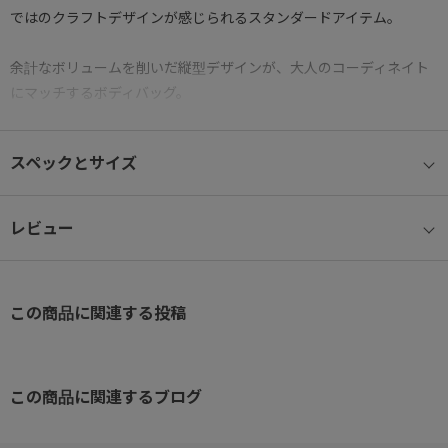
ではのクラフトデザインが感じられるスタンダードアイテム。
余計なボリュームを削いだ縦型デザインが、大人のコーディネイト
にマッチするボディバッグ。
ストラップは長さ調節が可能で、本体下部の左右に配されたロゴ入
りのDカンいずれかに装着することで利き手や姿勢に応じてアレン
スペックとサイズ
ジが利くため、絶妙なフィット感を得られます。
【特徴】
レビュー
●本体素材：環境に配慮したリサイクル素材ながら、十分な強度と
耐久性を備えたロービックナイロンを採用。
●付属革：ランダムなナチュラルシボで凹凸の陰影を表現した奥行
この商品に関連する投稿
きのあるステア素材を使用。
●アウターマーク：ロゴを素押ししたスムースレザーを採用。
●左右両用：ナスカンを付け替えることで、どちらの肩でも背負え
るショルダー仕様
この商品に関連するブログ
●フロントポケット：素早く出し入れしやすいファスナー開閉のポ
ケット。