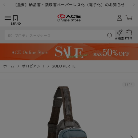
【重要】天候不良や交通状況・物量増等に伴う配送への影響について
【重要】納品書・領収書ペーパーレス化（電子化）のお知らせ
【重要】令和８年熊本地震に伴う配送への影響について
【重要】SNSのなりすまし詐欺にご注意ください
【重要】各種メールが届かない場合に関しまして
【重要】悪質な詐欺サイトにご注意ください
【重要】お問い合わせのご対応に関しまして
BRAND
AI検索
ITEM
ホーム
オロビアンコ
SOLO PER TE
1
/
14