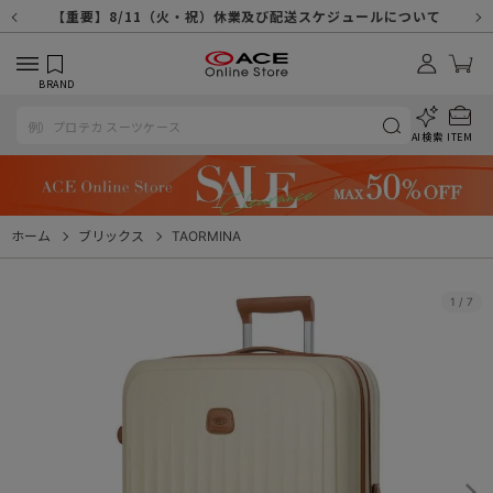
【重要】天候不良や交通状況・物量増等に伴う配送への影響について
【重要】納品書・領収書ペーパーレス化（電子化）のお知らせ
【重要】8/11（火・祝）休業及び配送スケジュールについて
【重要】令和８年熊本地震に伴う配送への影響について
【重要】システムエラーによる出荷遅延につきまして
【重要】SNSのなりすまし詐欺にご注意ください
【重要】各種メールが届かない場合に関しまして
【重要】悪質な詐欺サイトにご注意ください
【重要】お問い合わせのご対応に関しまして
BRAND
AI検索
ITEM
ホーム
ブリックス
TAORMINA
1
/
7