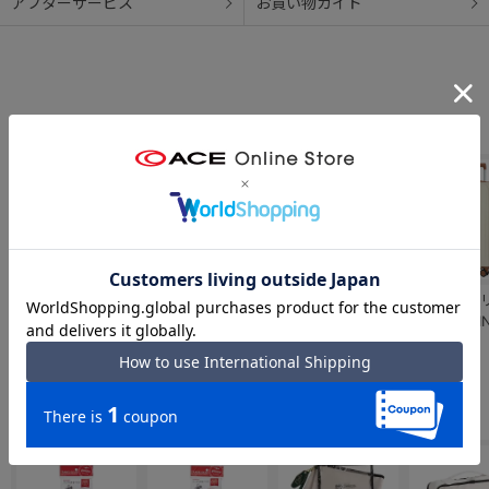
アフターサービス
お買い物ガイド
BRIC'S／ブリック
BRIC'S／ブリック
BRIC'S／ブリック
BRIC'S／
ス TAORMINA タ
ス TAORMINA タ
ス CAPRI 2 カプリ
ス TAORMI
オルミナ スーツケ
オルミナ スーツケ
2 スーツケース
オルミナ ス
￥77,000
￥71,500
￥51,590
￥77,000
ース 89232／
ース 89231／
89131／
ース 89233
BAH08450
BAH08451
BRK28027
BAH08452
合わせて揃えたい「小物アイテム」