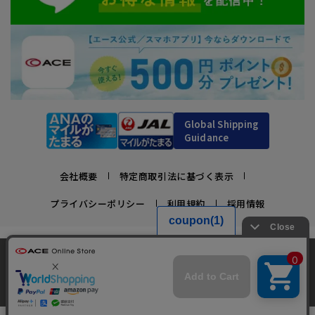
Global Shipping
Guidance
会社概要
特定商取引法に基づく表示
プライバシーポリシー
利用規約
採用情報
かばんの総合メーカー、エース公式サイト
当サイトでは、サイトの利便性向上のため、クッ
スーツケースビジネスバッグ直営店ならではの豊富なラインナップでご紹介！
キー(Cookie)を使用しています。クッキーについ
承諾する
充実のアフターサービス・豊富な品揃え・安心のメーカー直営ストア
最近、1人がこの商品をカートに入れました
clos
て
詳細はこちら