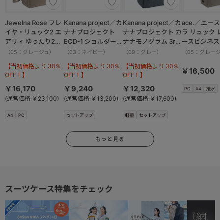
Jewelna Rose フレ
Kanana project／カ
Kanana project／カ
ace.／エー
イヤ・リュック2 エ
ナナプロジェクト
ナナプロジェクト カ
ラ リュック 
アリィ ゆったり2ル
ECD-1 ショルダーバ
ナナモノグラム 3rd
ースビジネス 
ーム 16262
ッグ 横 19083
リュックサック
14.0インチ
（05：グレージュ）
（03：ネイビー）
（09：グレー）
（05：グレー
11913
17911
【当初価格より 30%
【当初価格より 30%
【当初価格より 30%
￥16,500
OFF！】
OFF！】
OFF！】
￥16,170
￥9,240
￥12,320
PC
A4
撥水
(通常価格 ￥23,100)
(通常価格 ￥13,200)
(通常価格 ￥17,600)
A4
PC
セットアップ
軽量
セットアップ
もっと見る
スーツケース特集をチェック