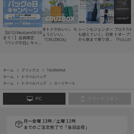
オトナかわいい、ち
シーンもジェンダー
プロテカ初
【8/12(Wed)am09:59
ょうどいい。
も超えていく。日常
トオープン
まで！】会員限定
『CRUZBOX』
から旅まで寄り添う
『FULLES
『バッグの日』キャン
『スタイルコレクシ
ペーン
ョン』
ホーム
ブリックス
TAORMINA
ホーム
トラベルバッグ
ホーム
トラベルバッグ
スーツケース
PC
スマートフォン
月～金曜 13時／土曜 11時
までのご注文完了で「当日出荷」