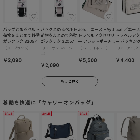
バッグとめるベルト
バッグとめるベルト
ace.／エース HAyU
ace.／エース HAy
荷物をまとめて移動
荷物をまとめて移動
トラベルアクセサリ
トラベルアク
がラクラク 32057
がラクラク 32057
ー フラットポーチセ
ー パッキン
ット 17825
M 17822
（01：ブラック）
（05：サンドベージ
（06：アイボリー）
（06：アイボ
ュ）
￥2,090
￥5,500
￥4,400
￥2,090
もっと見る
移動を快適に「キャリーオンバッグ」
SALE
SALE
SALE