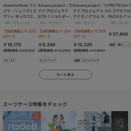
Jewelna Rose フレ
Kanana project／カ
Kanana project／カ
PROTECA×T
イヤ・リュック2 エ
ナナプロジェクト
ナナプロジェクト カ
O コラボ FU
アリィ ゆったり2ル
ECD-1 ショルダーバ
ナナモノグラム 3rd
PACK B パ
ーム 16262
ッグ 横 19083
リュックサック
ボストンバッ
（05：グレージュ）
（03：ネイビー）
（09：グレー）
（03：ネイビ
11913
撥水加工 37.
【当初価格より 30%
【当初価格より 30%
【当初価格より 30%
13002
￥37,400
OFF！】
OFF！】
OFF！】
￥16,170
￥9,240
￥12,320
軽量
撥水
コ
(通常価格 ￥23,100)
(通常価格 ￥13,200)
(通常価格 ￥17,600)
A4
PC
セットアップ
軽量
セットアップ
もっと見る
スーツケース特集をチェック