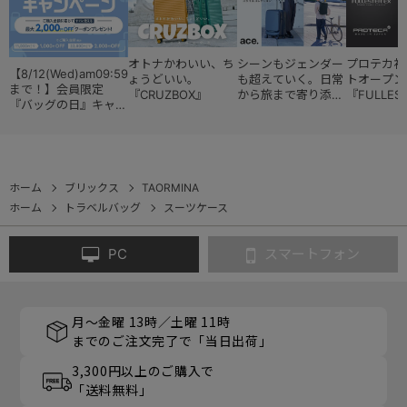
オトナかわいい、ち
シーンもジェンダー
プロテカ初
【8/12(Wed)am09:59
ょうどいい。
も超えていく。日常
トオープン
まで！】会員限定
『CRUZBOX』
から旅まで寄り添う
『FULLES
『バッグの日』キャン
『スタイルコレクシ
ペーン
ョン』
ホーム
ブリックス
TAORMINA
ホーム
トラベルバッグ
スーツケース
PC
スマートフォン
月～金曜 13時／土曜 11時
までのご注文完了で「当日出荷」
3,300円以上のご購入で
「送料無料」