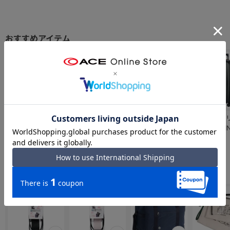
BRIC'S／ブリック
World Traveler／
BRIC'S／ブリック
BRIC'S／
ス TAORMINA タ
ワールドトラベラ
ス TAORMINA タ
ス TAORMI
オルミナ スーツケ
ー プリマス スー
オルミナ スーツケ
オルミナ ス
￥71,500
￥34,100
￥82,500
￥77,000
ース 89231／
ツケース フロント
ース 89234／
ース 89233
BAH08451
ポケット 46/56L
BAH08453
BAH08452
06703
合わせて揃えたい「小物アイテム」