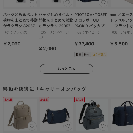
バッグとめるベルト
バッグとめるベルト
PROTECA×TO&FR
ace.／エース HAy
荷物をまとめて移動
荷物をまとめて移動
O コラボ FUU-
トラベルアク
がラクラク 32057
がラクラク 32057
PACK B パッカブル
ー フラット
ボストンバッグ 軽量
ット 17825
（01：ブラック）
（05：サンドベージ
（03：ネイビー）
（06：アイボ
撥水加工 37.5L
ュ）
13002
￥2,090
￥37,400
￥5,500
￥2,090
軽量
撥水
コラボ商品
もっと見る
移動を快適に「キャリーオンバッグ」
SALE
SALE
SALE