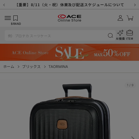
【重要】天候不良や交通状況・物量増等に伴う配送への影響について
【重要】納品書・領収書ペーパーレス化（電子化）のお知らせ
【重要】8/11（火・祝）休業及び配送スケジュールについて
【重要】令和８年熊本地震に伴う配送への影響について
【重要】システムエラーによる出荷遅延につきまして
【重要】SNSのなりすまし詐欺にご注意ください
【重要】各種メールが届かない場合に関しまして
【重要】悪質な詐欺サイトにご注意ください
【重要】お問い合わせのご対応に関しまして
BRAND
AI検索
ITEM
ホーム
ブリックス
TAORMINA
1
/
9