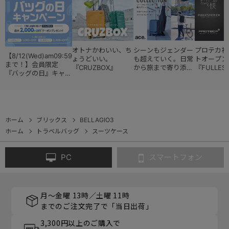
オトナかわいい、ち
シーンもジェンダー
プロテカ初
【8/12(Wed)am09:59
ょうどいい。
も超えていく。日常
トオープン
まで！】会員限定
『CRUZBOX』
から旅まで寄り添う
『FULLES
『バッグの日』キャン
『スタイルコレクシ
ペーン
ョン』
ホーム
ブリックス
BELLAGIO3
ホーム
トラベルバッグ
スーツケース
PC
スマートフォン
月～金曜 13時／土曜 11時
までのご注文完了で「当日出荷」
3,300円以上のご購入で