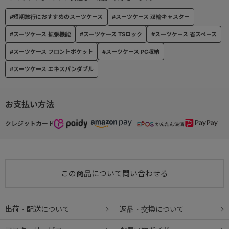
●14.0インチPC収納・・・14.0インチノートPC収納サイズ（参考
#短期旅行におすすめのスーツケース
#スーツケース 双輪キャスター
収納寸法：W330×H240×D25mm）
#スーツケース 拡張機能
#スーツケース TSロック
#スーツケース 省スペース
#スーツケース フロントポケット
#スーツケース PC収納
#スーツケース エキスパンダブル
お支払い方法
クレジットカード
この商品について問い合わせる
出荷・配送について
返品・交換について