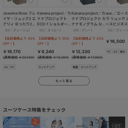
Jewelna Rose フレ
Kanana project／カ
Kanana project／カ
ace.／エー
イヤ・リュック2 エ
ナナプロジェクト
ナナプロジェクト カ
ラ リュック 
アリィ ゆったり2ル
ECD-1 ショルダーバ
ナナモノグラム 3rd
ースビジネス 
ーム 16262
ッグ 横 19083
リュックサック
14.0インチ
（05：グレージュ）
（03：ネイビー）
（09：グレー）
（05：グレー
11913
17911
【当初価格より 30%
【当初価格より 30%
【当初価格より 30%
￥16,500
OFF！】
OFF！】
OFF！】
￥16,170
￥9,240
￥12,320
PC
A4
撥水
(通常価格 ￥23,100)
(通常価格 ￥13,200)
(通常価格 ￥17,600)
A4
PC
セットアップ
軽量
セットアップ
もっと見る
スーツケース特集をチェック