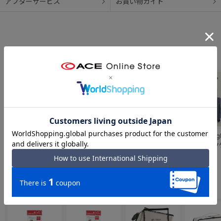
アフターサービス
お買い物ガイド
BRIC'S／ブリック
BRIC'S／ブリック
BRIC'S／ブリック
W&.Day/Nig
ス BELLAGIO3 ベ
ス BELLAGIO3 ベ
ス BELLAGIO3 ベ
オラ スーツ
ラージオ3 スーツ
ラージオ3 スーツ
ラージオ3 スーツ
機内持ち込
￥110,000
￥121,000
￥126,500
￥38,500
ケース 40L 89221
ケース 78/85L
ケース 96/103L
09101
／BBG38301
89223／
89224／
BBG38303
BBG38304
合わせて揃えたい「小物アイテム」