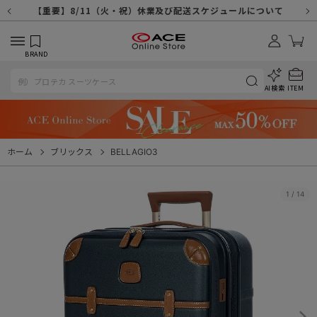
【重要】天候不良や交通状況・物量増等に伴う配送への影響について
【重要】納品書・領収書ペーパーレス化（電子化）のお知らせ
【重要】8/11（火・祝）休業及び配送スケジュールについて
【重要】令和８年熊本地震に伴う配送への影響について
【重要】システムエラーによる出荷遅延につきまして
【重要】SNSのなりすまし詐欺にご注意ください
【重要】各種メールが届かない場合に関しまして
【重要】悪質な詐欺サイトにご注意ください
【重要】お問い合わせのご対応に関しまして
BRAND
AI検索
ITEM
ホーム
ブリックス
BELLAGIO3
1
/
14