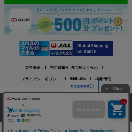
Global Shipping
Guidance
会社概要
特定商取引法に基づく表示
プライバシーポリシー
利用規約
採用情報
かばんの総合メーカー、エース公式サイト
当サイトでは、サイトの利便性向上のため、クッ
スーツケースビジネスバッグ直営店ならではの豊富なラインナップでご紹介！
キー(Cookie)を使用しています。クッキーについ
承諾する
充実のアフターサービス・豊富な品揃え・安心のメーカー直営ストア
て
詳細はこちら
￥121,000
Copyright © ACE Co., Ltd. All rights reserved.
カートに入れる