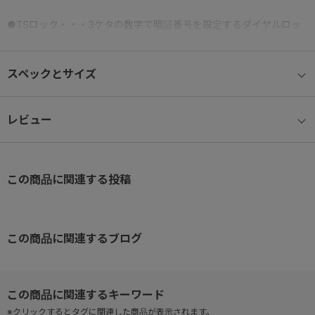
●TSロック・・・3ケタの数字で暗証番号を設定するダイヤルロッ
ク式（※スーツケースキーは付属しません。）
●取り外し可能な裏地・・・内装裏地はファスナーを開けて簡単に
スペックとサイズ
取り外し可能で必要に応じて洗濯も可能です。
●双輪キャスター・・・ホイールにはベアリングが搭載されてお
り、走行性も滑らかです。
レビュー
●裏地・・・本体シェルと同色のヘリンボーン柄内装裏地（※ブラッ
クはグレーとなります。）
●多段階ハンドル・・・体に合わせて高さを調整できる多段階ハン
この商品に関連する投稿
ドル
●レザーネームタグ付き
●エキスパンダブル機能・・・荷物の量に応じてマチが拡張するエ
キスパンダブル機能。
この商品に関連するブログ
●フロントポケット・・・荷物の仕分けや出し入れしやすいフロン
トポケット。メイン気室にも直接アクセス可能です。
●USBポート・・・スマートフォンの充電可能なUSBポート付属（※
充電器等は付属しません。）
※クリックするとタグに関連した商品が表示されます。