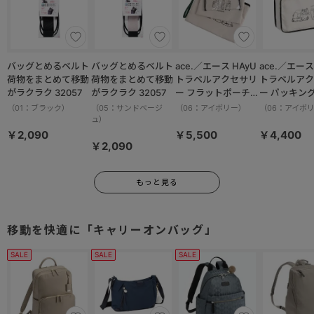
バッグとめるベルト
バッグとめるベルト
ace.／エース HAyU
ace.／エース HAy
荷物をまとめて移動
荷物をまとめて移動
トラベルアクセサリ
トラベルアク
がラクラク 32057
がラクラク 32057
ー フラットポーチセ
ー パッキン
ット 17825
M 17822
（01：ブラック）
（05：サンドベージ
（06：アイボリー）
（06：アイボ
ュ）
￥2,090
￥5,500
￥4,400
￥2,090
もっと見る
移動を快適に「キャリーオンバッグ」
SALE
SALE
SALE