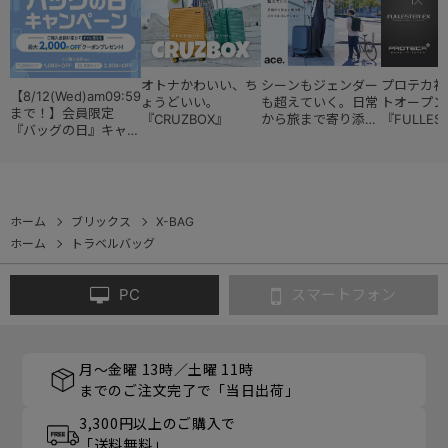
オトナかわいい、ち
シーンもジェンダー
プロテカ初
【8/12(Wed)am09:59
ょうどいい。
も超えていく。日常
トオープン
まで！】会員限定
『CRUZBOX』
から旅まで寄り添う
『FULLES
『バッグの日』キャン
『スタイルコレクシ
ペーン
ョン』
ホーム
ブリックス
X-BAG
ホーム
トラベルバッグ
PC
スマートフォン
月～金曜 13時／土曜 11時
までのご注文完了で「当日出荷」
3,300円以上のご購入で
「送料無料」