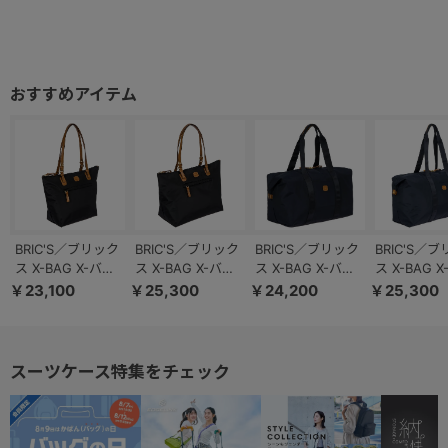
BRIC'S／ブリック
BRIC'S／ブリック
BRIC'S／ブリック
BRIC'S／
ス X-BAG X-バッ
ス X-BAG X-バッ
ス X-BAG X-バッ
ス X-BAG 
グ トートバッグ
グ トートバッグ
グ ミドルサイズ
グ ラージサ
￥23,100
￥25,300
￥24,200
￥25,300
スモールサイズ
ラージサイズ
ボストンバッグ
ボストンバ
89056／
89055／
89052／
89051／
BXG45071
BXG45070
BXG40203
BXG40202
スーツケース特集をチェック