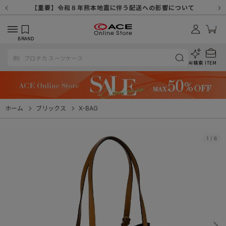
【重要】天候不良や交通状況・物量増等に伴う配送への影響について
【重要】納品書・領収書ペーパーレス化（電子化）のお知らせ
【重要】8/11（火・祝）休業及び配送スケジュールについて
【重要】令和８年熊本地震に伴う配送への影響について
【重要】SNSのなりすまし詐欺にご注意ください
【重要】各種メールが届かない場合に関しまして
【重要】悪質な詐欺サイトにご注意ください
【重要】お問い合わせのご対応に関しまして
BRAND
AI検索
ITEM
ホーム
ブリックス
X-BAG
1
/
6