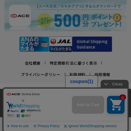
Global Shipping
Guidance
会社概要
特定商取引法に基づく表示
プライバシーポリシー
利用規約
採用情報
かばんの総合メーカー、エース公式サイト
当サイトでは、サイトの利便性向上のため、クッ
スーツケースビジネスバッグ直営店ならではの豊富なラインナップでご紹介！
キー(Cookie)を使用しています。クッキーについ
承諾する
充実のアフターサービス・豊富な品揃え・安心のメーカー直営ストア
て
詳細はこちら
￥25,300
Copyright © ACE Co., Ltd. All rights reserved.
カートに入れる
03：ブルー