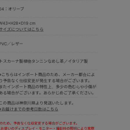
04：オリーブ
W43×H28×D19 cm
サイズについてはこちら
PVC／レザー
トスカーナ製植物タンニンなめし革／イタリア製
※こちらはインポート商品のため、メーカー都合によ
り予告なく仕様変更が発生する場合がございます。
またインポート商品の特性上、多少の色むらや小傷が
ある場合がございます。あらかじめご了承ください。
この商品は神奈川県より発送いたします。
※お届けまでの参考日数はこちら
ルのため、予告なく仕様変更する場合がございます。
はお使いのディスプレイ・モニター・撮影時の照明により実際