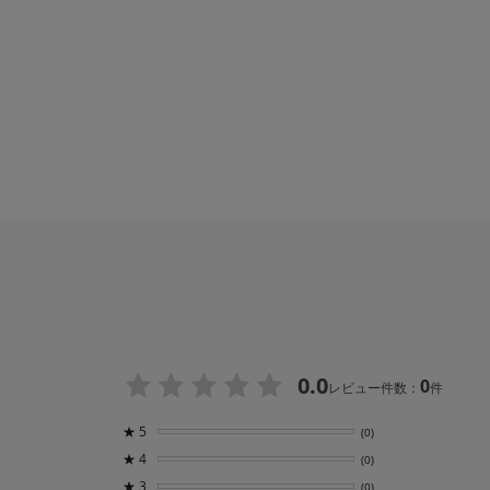
0.0
0
レビュー件数：
件
★
5
(0)
★
4
(0)
★
3
(0)