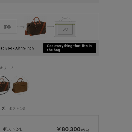
See everything that fits in
ac Book Air 15-inch
the bag
：オリーブ
ズ:
ボストンS
￥80,300
ボストンL