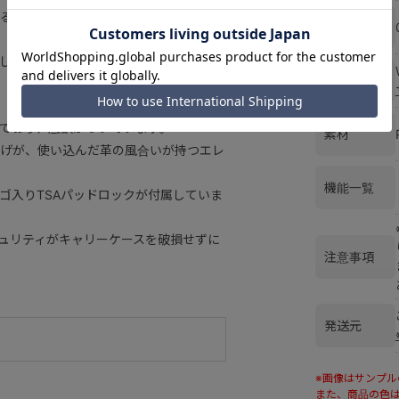
ることができる帯がついており、簡単に
カラー
しており、肩にかけてもご使用いただけ
サイズ
ており、底鋲がついています。
素材
げが、使い込んだ革の風合いが持つエレ
機能一覧
ゴ入りTSAパッドロックが付属していま
キュリティがキャリーケースを破損せずに
注意事項
発送元
※画像はサンプ
また、商品の色