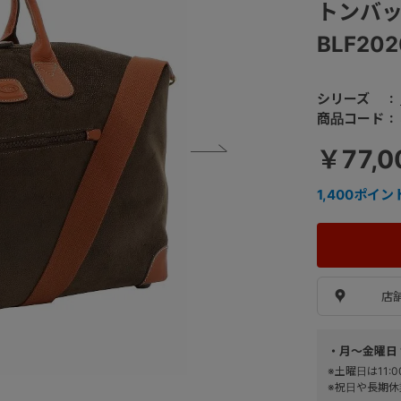
トンバッ
BLF202
シリーズ
商品コード
￥77,0
1,400
ポイン
店
・月～金曜日 
※土曜日は11
※祝日や長期休