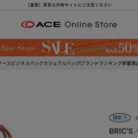
【重要】天候不良や交通状況・物量増等に伴う配送への影響について
【重要】納品書・領収書ペーパーレス化（電子化）のお知らせ
【重要】令和８年熊本地震に伴う配送への影響について
【重要】SNSのなりすまし詐欺にご注意ください
【重要】各種メールが届かない場合に関しまして
【重要】悪質な詐欺サイトにご注意ください
【重要】お問い合わせのご対応に関しまして
ケース
ビジネスバッグ
カジュアルバッグ
ブランド
ランキング
新着商
BRIC'