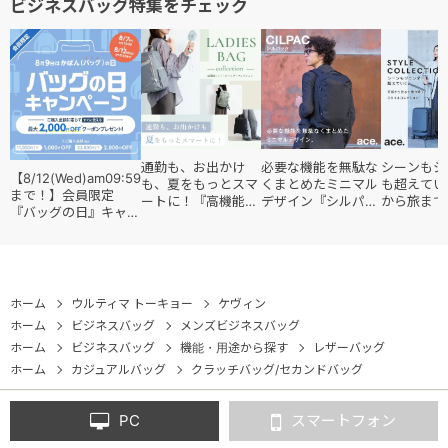
ビジネスバッグ特集をチェック
通勤も、お出かけ
必要な機能を無駄な
シーンもジ
【8/12(Wed)am09:59
も、夏をもっとスマ
くまとめたミニマル
も超えてい
まで！】会員限定
ートに！『高機能レ
デザイン『シルパッ
から旅まで
『バッグの日』キャン
ディースバッグ・コ
ク』
『スタイル
ペーン
レクション』
ョン』
ホーム
ウルティマ トーキョー
ケヴィン
ホーム
ビジネスバッグ
メンズビジネスバッグ
ホーム
ビジネスバッグ
機能・用途から探す
レザーバッグ
ホーム
カジュアルバッグ
クラッチバッグ/セカンドバッグ
PC
スマートフォン