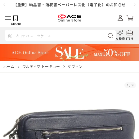
【重要】天候不良や交通状況・物量増等に伴う配送への影響について
【重要】納品書・領収書ペーパーレス化（電子化）のお知らせ
【重要】8/11（火・祝）休業及び配送スケジュールについて
【重要】令和８年熊本地震に伴う配送への影響について
【重要】SNSのなりすまし詐欺にご注意ください
【重要】各種メールが届かない場合に関しまして
【重要】悪質な詐欺サイトにご注意ください
【重要】お問い合わせのご対応に関しまして
BRAND
AI検索
ITEM
ホーム
ウルティマ トーキョー
ケヴィン
1
/
9