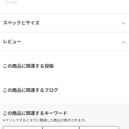
【内装】
高級感あるカードサイズのレザーポケット付き。
中に入れたものが傷つきにくい、パイル地を使用したファスナーポ
スペックとサイズ
ケット
厚みのあるものも入れやすい、片マチ付きポケット×２。
レビュー
この商品に関連する投稿
この商品に関連するブログ
※クリックするとタグに関連した商品が表示されます。