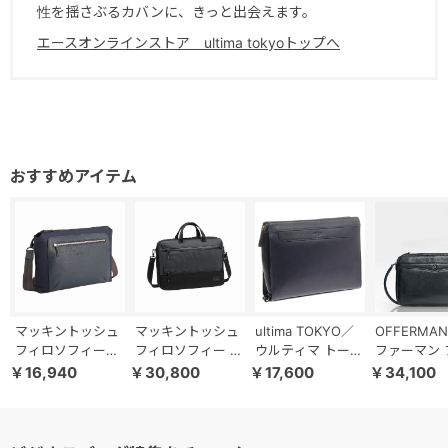
性を揺さぶるカバンに、きっと出会えます。
エースオンラインストア ultima tokyoトップへ
マッキントッシュ
マッキントッシュ
ultima TOKYO／
OFFERMA
フィロソフィー
フィロソフィー ト
ウルティマ トーキ
ファーマン 
5M17 サコッシュ
ロッターバッグⅤ
ョー ケヴィン セ
ト クラッチ
￥16,940
￥30,800
￥17,600
￥34,100
17731
ブリーフケース
カンドバッグ クラ
セカンドバッ
68181
ッチバッグ レザー
本製 76551
77991