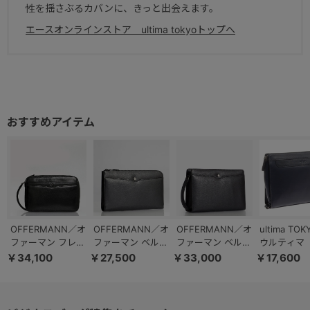
性を揺さぶるカバンに、きっと出会えます。
エースオンラインストア ultima tokyoトップへ
OFFERMANN／オ
OFFERMANN／オ
OFFERMANN／オ
ultima TO
ファーマン フレー
ファーマン ベルテ
ファーマン ベルテ
ウルティマ 
ト クラッチバッグ
ィ クラッチバッグ
ィ クラッチバッグ
ョー ケヴィ
￥34,100
￥27,500
￥33,000
￥17,600
セカンドバッグ 日
フォーマル ポーチ
フォーマル メンズ
カンドバッグ
本製 76551
冠婚葬祭 76531
ポーチ 76532
ッチバッグ 
77991