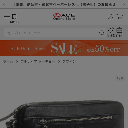
【重要】天候不良や交通状況・物量増等に伴う配送への影響について
【重要】納品書・領収書ペーパーレス化（電子化）のお知らせ
【重要】8/11（火・祝）休業及び配送スケジュールについて
【重要】令和８年熊本地震に伴う配送への影響について
【重要】SNSのなりすまし詐欺にご注意ください
【重要】各種メールが届かない場合に関しまして
【重要】悪質な詐欺サイトにご注意ください
【重要】お問い合わせのご対応に関しまして
BRAND
AI検索
ITEM
ホーム
ウルティマ トーキョー
ケヴィン
1
/
9