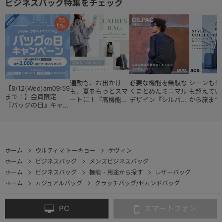
ビジネスバッグ特集をチェック
通勤も、お出かけ
必要な機能を無駄な
シーンもジ
【8/12(Wed)am09:59
も、夏をもっとスマ
くまとめたミニマル
も超えてい
まで！】会員限定
ートに！『高機能レ
デザイン『シルパッ
から旅まで
『バッグの日』キャン
ディースバッグ・コ
ク』
『スタイル
ペーン
レクション』
ョン』
ホーム
ウルティマ トーキョー
ケヴィン
ホーム
ビジネスバッグ
メンズビジネスバッグ
ホーム
ビジネスバッグ
機能・用途から探す
レザーバッグ
ホーム
カジュアルバッグ
クラッチバッグ/セカンドバッグ
PC
スマートフォン