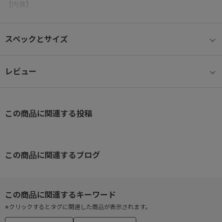
【内装】
高級感あるカードサイズのレザーポケット付き。
中に入れたものが傷つきにくい、パイル地を使用したファスナーポ
スペックとサイズ
ケット
厚みのあるものも入れやすい、片マチ付きポケット×２。
レビュー
この商品に関連する投稿
この商品に関連するブログ
※クリックするとタグに関連した商品が表示されます。