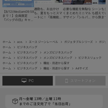
通勤も、お出かけ
必要な機能を無駄な
シーンもジ
【8/12(Wed)am09:59
も、夏をもっとスマ
くまとめたミニマル
も超えてい
まで！】会員限定
ートに！『高機能レ
デザイン『シルパッ
から旅まで
『バッグの日』キャン
ディースバッグ・コ
ク』
『スタイル
ペーン
レクション』
ョン』
ホーム
ace.
エース ジーンレーベル
ガジェタブルシリーズ
ガジェ
ホーム
ビジネスバッグ
ホーム
ビジネスバッグ
メンズビジネスバッグ
ホーム
ビジネスバッグ
メンズビジネスバッグ
ビジネスリュック
ホーム
ビジネスバッグ
機能・用途から探す
ホーム
ビジネスバッグ
機能・用途から探す
A4サイズ
PC
スマートフォン
月～金曜 13時／土曜 11時
までのご注文完了で「当日出荷」