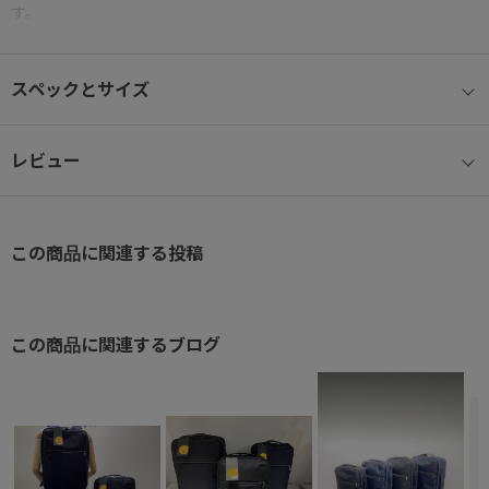
す。
● 13.3インチノートPC収納可能（参考収納寸法 W31×H22×D2.5
スペックとサイズ
㎝）
● 荷物の仕分け収納がしやすい2気室タイプ
レビュー
● 背面
上半分にメッシュ、下半分は本体生地を採用。摩擦を軽減しつつ通
この商品に関連する投稿
気性も両立させました。
● バーテクト®ポケット
ポケットには、抗ウイルス・抗菌加工の生地を使用。
この商品に関連するブログ
● 2WAYスルーポケット™
側面ファスナーと本体気室の双方から物の出し入れが可能なポケッ
ト。