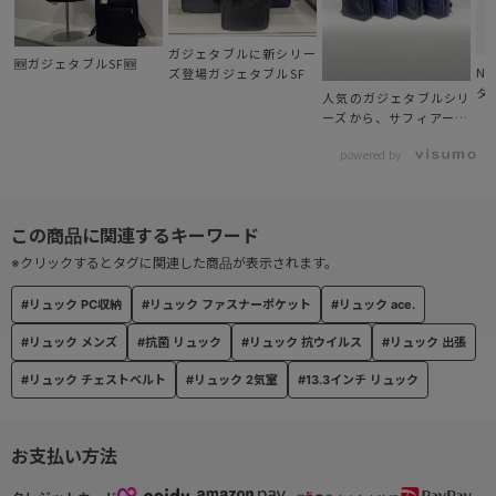
● フロントユーティリティポケット
傷が付きにくいようパイル生地を用いたメガネや
ガジェタブルに新シリー
🆕ガジェタブルSF🆕
サングラス等小物収納可能なポケット。
N
ズ登場ガジェタブルSF
タ
人気のガジェタブルシリ
ーズから、サフィアーノ
● オーガナイザーポケット
調コーデュラナイロン登
小物雑貨を収納できる内装ポケット。
powered by
場！
● クイックラウンドポケット
身体の前に回した時も、小物が出し入れしやすいファスナーポケッ
ト。左右に装備。
※クリックするとタグに関連した商品が表示されます。
#リュック PC収納
#リュック ファスナーポケット
#リュック ace.
● セミオートマチックスライダー
#リュック メンズ
#抗菌 リュック
#リュック 抗ウイルス
#リュック 出張
ポケットには音が鳴りにくい固定された引手の、
セミオートマチックスライダーを採用。
#リュック チェストベルト
#リュック 2気室
#13.3インチ リュック
● チェストベルト付きハーネス
お支払い方法
身体の大きめな方や中背の方に合わせた、太めのハーネス。
シンプルなデザインで取り外し出来るチェストベルト付き。