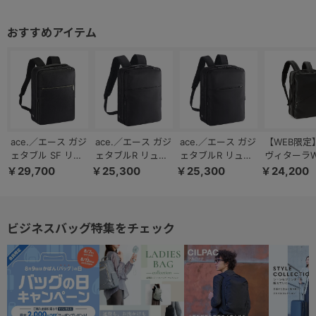
ace.／エース ガジ
ace.／エース ガジ
ace.／エース ガジ
【WEB限定
ェタブル SF リュ
ェタブルR リュッ
ェタブルR リュッ
ヴィターラW
ック 14L 68782
ク 11L A4ファイ
ク 11L A4ファイ
61141 リ
￥29,700
￥25,300
￥25,300
￥24,200
ル/13.3インチPC
ル/13.3インチPC
ック ビジネ
対応 68001
対応 68004
ック Mサイ
ビジネスバッグ特集をチェック