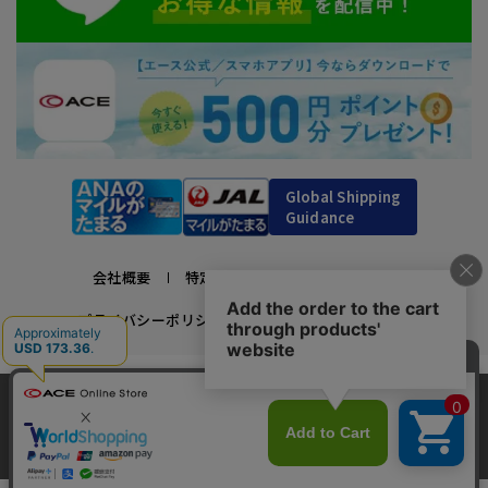
Global Shipping
Guidance
会社概要
特定商取引法に基づく表示
プライバシーポリシー
利用規約
採用情報
かばんの総合メーカー、エース公式サイト
当サイトでは、サイトの利便性向上のため、クッ
スーツケースビジネスバッグ直営店ならではの豊富なラインナップでご紹介！
キー(Cookie)を使用しています。クッキーについ
承諾する
充実のアフターサービス・豊富な品揃え・安心のメーカー直営ストア
て
詳細はこちら