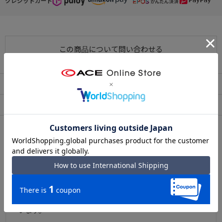
クレジットカード
● セットアップ機能
リュック背面へはスーツケースのハンドルに固定可能なセットアッ
プベルトを設置。
この商品について問い合わせる
出張などでも便利にお使いいただけます。
出荷・配送について
返品・交換について
アフターサービス
お買い物ガイド
シリーズについて
ace.GENE /「ガジェタブル SF」
人気のガジェタブルシリーズからサフィアーノ調のコーデ
ュラ素材を使ったNEWシリーズ。
上品な印象を与える本体素材と、フロントポケットの金属
ファスナーでファッション性を高めたデザインに仕上げて
います。