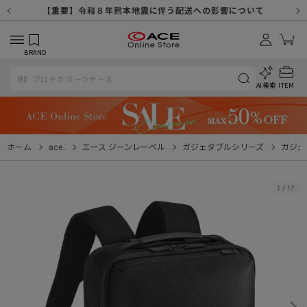
【重要】天候不良や交通状況・物量増等に伴う配送への影響について
【重要】納品書・領収書ペーパーレス化（電子化）のお知らせ
【重要】8/11（火・祝）休業及び配送スケジュールについて
【重要】令和８年熊本地震に伴う配送への影響について
【重要】SNSのなりすまし詐欺にご注意ください
【重要】各種メールが届かない場合に関しまして
【重要】悪質な詐欺サイトにご注意ください
【重要】お問い合わせのご対応に関しまして
BRAND
AI検索
ITEM
ホーム
ace.
エース ジーンレーベル
ガジェタブルシリーズ
ガジェ
1
/
17