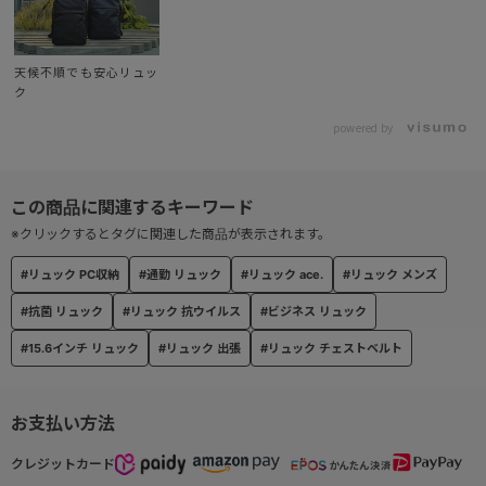
● バーテクト®ポケット
ポケットには、抗ウイルス・抗菌加工の生地を使用。
天候不順でも安心リュッ
ク
● クイックラウンドポケット
powered by
身体の前に回した時も、小物が出し入れしやすいファスナーポケッ
ト。
左右に装備。
※クリックするとタグに関連した商品が表示されます。
● フロントユーティリティポケット
#リュック PC収納
#通勤 リュック
#リュック ace.
#リュック メンズ
傷が付きにくいようパイル生地を用いたメガネやサングラス等小物
収納可能なポケット。
#抗菌 リュック
#リュック 抗ウイルス
#ビジネス リュック
#15.6インチ リュック
#リュック 出張
#リュック チェストベルト
● オーガナイザーポケット
小物雑貨を収納できる内装ポケット。
お支払い方法
● チェストベルト付きハーネス
クレジットカード
シンプルなデザインで取り外し出来るチェストベルト付き。