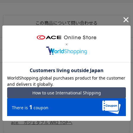
この商品について問い合わせる
出荷・配送について
返品・交換について
アフターサービス
お買い物ガイド
シリーズについて
ace.GENE /「ガジェタブル WR2」
ベストセラーのガジェタブルWRシリーズを、ユーザーの意
見を取り入れてブラッシュアップ。
コーティングファスナーを使用して、より雨に強いシリー
ズに進化しました。好評なEXP型もラインナップに追加。
ace. ガジェタブル WR2 TOPへ