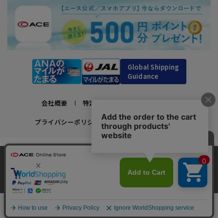
Global Shipping
Guidance
会社概要
特定商取引法に基づく表示
プライバシーポリシー
利用規約
採用情報
かばんの総合メーカー、エース公式サイト
当サイトでは、サイトの利便性向上のため、クッ
スーツケースビジネスバッグ直営店ならではの豊富なラインナップでご紹介！
キー(Cookie)を使用しています。クッキーについ
承諾する
充実のアフターサービス・豊富な品揃え・安心のメーカー直営ストア
て
詳細はこちら
￥31,900
Copyright © ACE Co., Ltd. All rights reserved.
カートに入れる
03：ネイビー