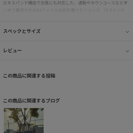
エキスパンド機能で出張にも対応した、通勤やタウンユースなどオ
ンオフ兼用できるB4ファイル対応の薄マチリュック。15.6インチ
PC収納可能。
スペックとサイズ
● エキスパンダブル機能
荷物の量に応じてマチ幅を広げ、容量の拡張が可能。
レビュー
● 収納サイズ
15.6インチノートPCが収納可能。（参考収納寸法
W38.5×H26.5×D2.7cm）/B4ファイル対応
この商品に関連する投稿
● PUコーティングファスナー
雨に強いPUコーティングファスナーを採用。
※防水ではありません
この商品に関連するブログ
● 2WAYスルーポケット™
側面ファスナーと本体気室の双方から物の出し入れが可能なポケッ
ト。