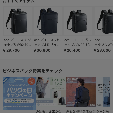
ace.／エース ガジ
ace.／エース ガジ
ace.／エース ガジ
ace.／エー
ェタブルWR2 ビジ
ェタブルR リュッ
ェタブルWR2 ビジ
ェタブルWR
ネスリュック B4
ク 19/23L エキス
ネスリュック A4
ネスリュック
￥29,700
￥30,800
￥26,400
￥28,600
サイズ 15.6インチ
パンダブル B4フ
サイズ 13.3インチ
サイズ 14
16L 68663
ァイル/15.6インチ
11L 68661
14L 68662
PC対応 68006
ビジネスバッグ特集をチェック
通勤も、お出かけ
必要な機能を無駄な
シーンもジ