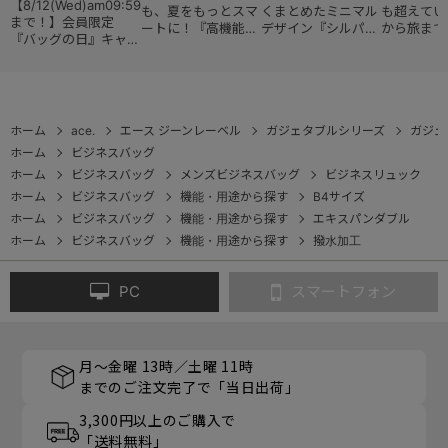
【8/12(Wed)am09:59
も、夏をもっとスマ
くまとめたミニマル
も超えてい
まで！】会員限定
ートに！『高機能レ
デザイン『シルパッ
から旅まで
『バッグの日』キャン
ディースバッグ・コ
ク』
『スタイル
ペーン
レクション』
ョン』
ホーム
ace.
エース ジーンレーベル
ガジェタブルシリーズ
ガジェ
ホーム
ビジネスバッグ
ホーム
ビジネスバッグ
メンズビジネスバッグ
ビジネスリュック
ホーム
ビジネスバッグ
機能・用途から探す
B4サイズ
ホーム
ビジネスバッグ
機能・用途から探す
エキスパンダブル
ホーム
ビジネスバッグ
機能・用途から探す
撥水加工
PC
スマートフォン
月～金曜 13時／土曜 11時
までのご注文完了で「当日出荷」
3,300円以上のご購入で
「送料無料」