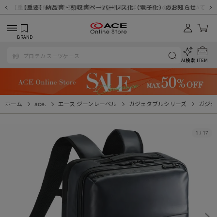
【重要】天候不良や交通状況・物量増等に伴う配送への影響について
【重要】納品書・領収書ペーパーレス化（電子化）のお知らせ
【重要】令和８年熊本地震に伴う配送への影響について
【重要】SNSのなりすまし詐欺にご注意ください
【重要】各種メールが届かない場合に関しまして
【重要】悪質な詐欺サイトにご注意ください
【重要】お問い合わせのご対応に関しまして
BRAND
AI検索
ITEM
ホーム
ace.
エース ジーンレーベル
ガジェタブルシリーズ
ガジェ
1
/
17