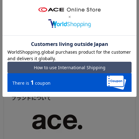
● フロントユーティリティポケット
傷が付きにくいようパイル生地を用いたメガネや
シリーズについて
サングラス等小物収納可能なポケット。
ace. 『GADGETABLE R』
ベストセラーのガジェタブルシリーズを、ユーザーの意見
● オーガナイザーポケット
を取り入れてブラッシュアップ。
小物雑貨を収納できる内装ポケット。
体の前に回した時も物の出し入れが容易で通勤ラッシュの
混雑でも快適に過ごせます。
ace. ガジェタブル R TOPへ
ブランドについて