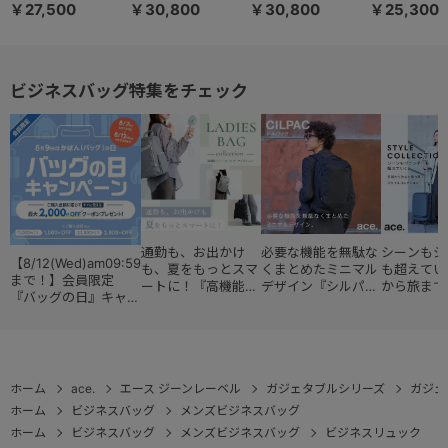
ク 14L A4ファイ
ック 16L 68783
ク 19/23L エキス
ク 11L A4
￥27,500
￥30,800
￥30,800
￥25,300
ル/14.0インチPC
パンダブル B4フ
ル/13.3イン
対応 68002
ァイル/15.6インチ
対応 68001
PC対応 68006
ビジネスバッグ特集をチェック
通勤も、お出かけ
必要な機能を無駄な
シーンもジ
【8/12(Wed)am09:59
も、夏をもっとスマ
くまとめたミニマル
も超えてい
まで！】会員限定
ートに！『高機能レ
デザイン『シルパッ
から旅まで
『バッグの日』キャン
ディースバッグ・コ
ク』
『スタイル
ペーン
レクション』
ョン』
ホーム
ace.
エース ジーンレーベル
ガジェタブルシリーズ
ガジェ
ホーム
ビジネスバッグ
メンズビジネスバッグ
ホーム
ビジネスバッグ
メンズビジネスバッグ
ビジネスリュック