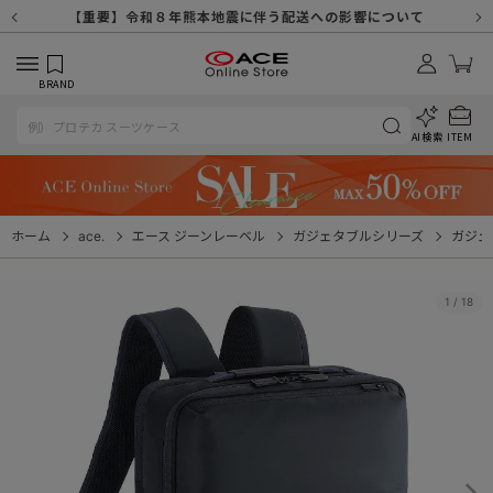
【重要】天候不良や交通状況・物量増等に伴う配送への影響について
【重要】納品書・領収書ペーパーレス化（電子化）のお知らせ
【重要】8/11（火・祝）休業及び配送スケジュールについて
【重要】令和８年熊本地震に伴う配送への影響について
【重要】SNSのなりすまし詐欺にご注意ください
【重要】各種メールが届かない場合に関しまして
【重要】悪質な詐欺サイトにご注意ください
【重要】お問い合わせのご対応に関しまして
BRAND
AI検索
ITEM
ホーム
ace.
エース ジーンレーベル
ガジェタブルシリーズ
ガジェ
1
/
18