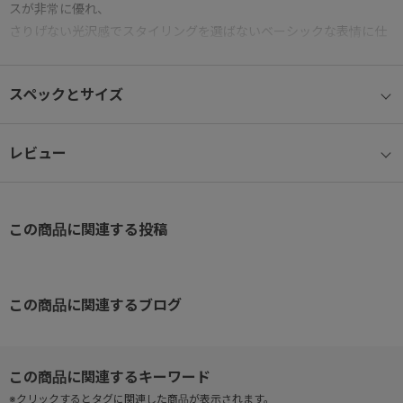
スが非常に優れ、
さりげない光沢感でスタイリングを選ばないベーシックな表情に仕
上げています。
スペックとサイズ
≪アップデートポイント≫
● 背面
レビュー
上半分にメッシュ、下半分は本体生地を採用。摩擦を軽減しつつ通
気性も両立させました。
この商品に関連する投稿
● クイックラウンドポケット
身体の前に回した時も、小物が出し入れしやすいファスナーポケッ
ト。左右に装備。
この商品に関連するブログ
● セミオートマチックスライダー
ポケットには音が鳴りにくい固定された引手の、
セミオートマチックスライダーを採用。
※クリックするとタグに関連した商品が表示されます。