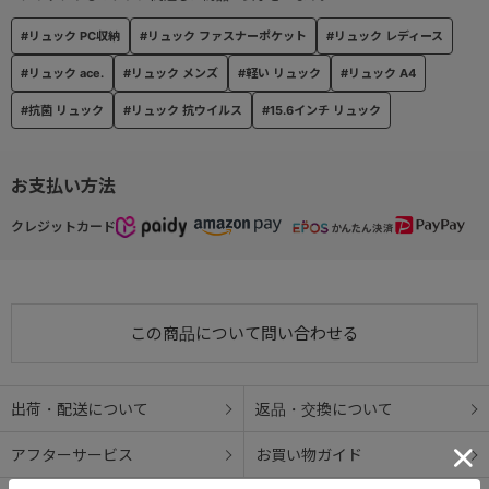
● チェストベルト付きハーネス
#リュック PC収納
#リュック ファスナーポケット
#リュック レディース
身体の大きめな方や中背の方に合わせた、太めのハーネス。
シンプルなデザインで取り外し出来るチェストベルト付き。
#リュック ace.
#リュック メンズ
#軽い リュック
#リュック A4
#抗菌 リュック
#リュック 抗ウイルス
#15.6インチ リュック
≪基本スペック≫
● 15.6インチノートPC収納可能（参考収納寸法
お支払い方法
W38.5×H26.5×D2.7㎝）
クレジットカード
● 荷物の仕分け収納がしやすい2気室タイプ
● バーテクト®ポケット
この商品について問い合わせる
ポケットには、抗ウイルス・抗菌加工の生地を使用。
● 2WAYスルーポケット™
出荷・配送について
返品・交換について
側面ファスナーと本体気室の双方から物の出し入れが可能なポケッ
ト。
アフターサービス
お買い物ガイド