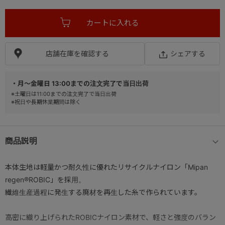
店舗在庫を確認する
シェアする
・月～金曜日 13:00までの注文完了で当日出荷
※土曜日は11:00までの注文完了で当日出荷
※祝日や長期休業期間は除く
商品説明
本体生地は軽量かつ耐久性に優れたリサイクルナイロン「Mipan
regen®ROBIC」を採用。
繊維生産過程に発生する廃材を再生した糸で作られています。
高密に織り上げられたROBICナイロン素材で、軽さと強度のバラン