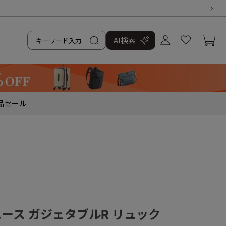
AI検索
品
セール
／エース ガジェタブルR リュック