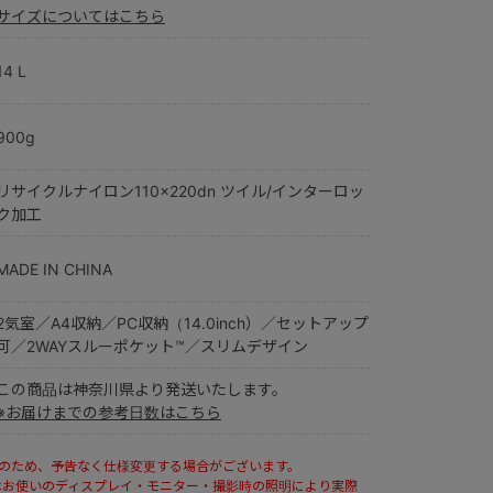
サイズについてはこちら
14 L
900g
リサイクルナイロン110×220dn ツイル/インターロッ
ク加工
MADE IN CHINA
2気室／A4収納／PC収納（14.0inch）／セットアップ
可／2WAYスルーポケット™／スリムデザイン
この商品は神奈川県より発送いたします。
※お届けまでの参考日数はこちら
ルのため、予告なく仕様変更する場合がございます。
はお使いのディスプレイ・モニター・撮影時の照明により実際