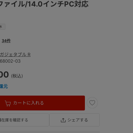
4ファイル/14.0インチPC対応
水
34件
ガジェタブル R
68002-03
00
還元
カートに入れる
シェアする
舗在庫を確認する