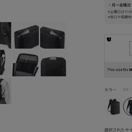
・月～金曜日 
※土曜日は11
※祝日や長期休
This size fits
M
カラー
03
選択されたサイ