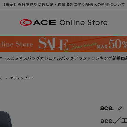
【重要】天候不良や交通状況・物量増等に伴う配送への影響について
【重要】納品書・領収書ペーパーレス化（電子化）のお知らせ
【重要】8/11（火・祝）休業及び配送スケジュールについて
【重要】令和８年熊本地震に伴う配送への影響について
【重要】SNSのなりすまし詐欺にご注意ください
【重要】各種メールが届かない場合に関しまして
【重要】悪質な詐欺サイトにご注意ください
【重要】お問い合わせのご対応に関しまして
ケース
ビジネスバッグ
カジュアルバッグ
ブランド
ランキング
新着商
ズ
ガジェタブル R
ace.