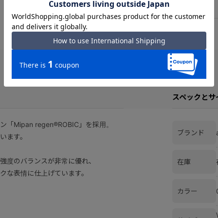
スペックとサ
pan regen®ROBIC」を採用。
ブランド
います。
と強度のバランスが非常に優れ、
在庫
クな表情に仕上げています。
カラー