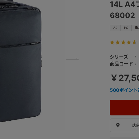
14L A
68002
A4
PC
撥
シリーズ
商品コード
￥27,5
500
ポイント
店