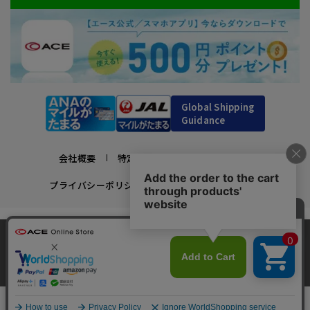
Global Shipping
Guidance
会社概要
特定商取引法に基づく表示
プライバシーポリシー
利用規約
採用情報
かばんの総合メーカー、エース公式サイト
当サイトでは、サイトの利便性向上のため、クッ
スーツケースビジネスバッグ直営店ならではの豊富なラインナップでご紹介！
キー(Cookie)を使用しています。クッキーについ
承諾する
充実のアフターサービス・豊富な品揃え・安心のメーカー直営ストア
最近、73人がこの商品をカートに入れました
clos
て
詳細はこちら
￥13,090
Copyright © ACE Co., Ltd. All rights reserved.
カートに入れる