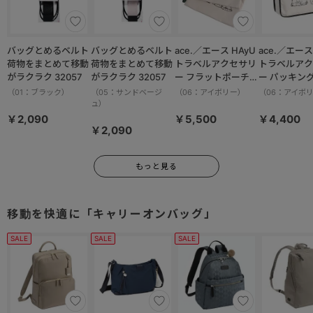
バッグとめるベルト
バッグとめるベルト
ace.／エース HAyU
ace.／エース HAy
荷物をまとめて移動
荷物をまとめて移動
トラベルアクセサリ
トラベルアク
がラクラク 32057
がラクラク 32057
ー フラットポーチセ
ー パッキン
ット 17825
M 17822
（01：ブラック）
（05：サンドベージ
（06：アイボリー）
（06：アイボ
ュ）
￥2,090
￥5,500
￥4,400
￥2,090
もっと見る
移動を快適に「キャリーオンバッグ」
SALE
SALE
SALE