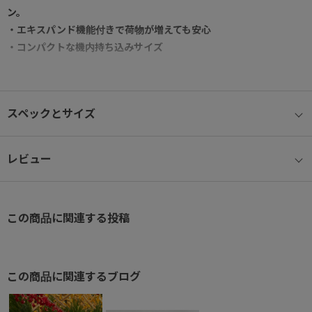
ン。
・エキスパンド機能付きで荷物が増えても安心
・コンパクトな機内持ち込みサイズ
コロンとしたシルエットが可愛い、ジュエルナローズで大人気のス
ーツケースです。
スペックとサイズ
国内線100席以上・国際線への機内持込可能です。
（ＬＣＣは会社ごとに規定が異なりますので、各航空会社にお問い
レビュー
合わせください。）
（拡張部分すると117cmとなりますのでお気を付けください。）
この商品に関連する投稿
総外寸114cmの機内持込サイズで、出張や旅行にピッタリです。
スーツケースの幅が約５センチほど広がるエキスパンド機能付きな
ので
帰りにお土産が増えても安心！
この商品に関連するブログ
50mmの大口径キャスターを使用しているので、移動も静かでスム