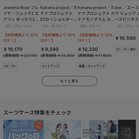
Jewelna Rose フレ
Kanana project／カ
Kanana project／カ
ace.／エー
イヤ・リュック2 エ
ナナプロジェクト
ナナプロジェクト カ
ラ リュック 
アリィ ゆったり2ル
ECD-1 ショルダーバ
ナナモノグラム 3rd
ースビジネス 
ーム 16262
ッグ 横 19083
リュックサック
14.0インチ
（05：グレージュ）
（03：ネイビー）
（09：グレー）
（05：グレー
11913
17911
【当初価格より 30%
【当初価格より 30%
【当初価格より 30%
￥16,500
OFF！】
OFF！】
OFF！】
￥16,170
￥9,240
￥12,320
PC
A4
撥水
(通常価格 ￥23,100)
(通常価格 ￥13,200)
(通常価格 ￥17,600)
A4
PC
セットアップ
軽量
セットアップ
もっと見る
スーツケース特集をチェック