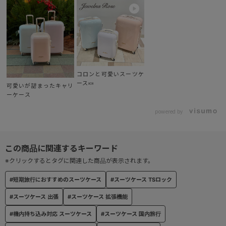
ーズです。
TSダイヤルロック付で海外旅行にも安心のスーツケースです。
※鍵穴がついておりますが、こちらは保安検査員が使用する場所と
なります。
商品に鍵は付属いたしません。
コロンと可愛いスーツケ
ース🍬
可愛いが詰まったキャリ
ーケース
※TSロックとは？※
現在、米国領土内をはじめとする世界各国の空港では、国内の移動
powered by
や出国の際、預け手荷物を保安機関が検査することになっているた
め、乗客は荷物を解錠して預けることを求められます。
しかし、TSロック（Travel Sentry®認可ロック）搭載の鞄は、保安
検査員が特殊ツールを使って解錠し検査をすることが可能な為、鍵
※クリックするとタグに関連した商品が表示されます。
をかけたまま預けることができるので安心です。
#短期旅行におすすめのスーツケース
#スーツケース TSロック
#スーツケース 出張
#スーツケース 拡張機能
※おしらせ※
商品の画像は、展示会時のものを使用しており、実際の商品と違う
#機内持ち込み対応 スーツケース
#スーツケース 国内旅行
場合がございます。