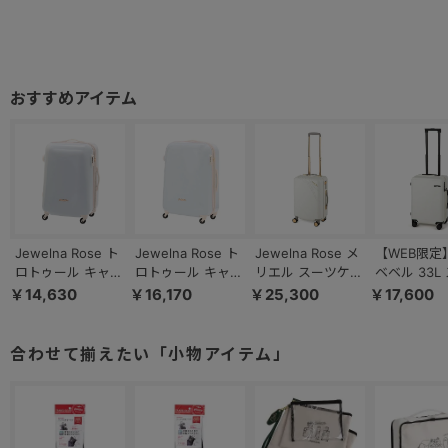
Jewelna Rose ト
Jewelna Rose ト
Jewelna Rose メ
【WEB限定
ロトゥール キャン
ロトゥール キャン
リエル スーツケー
ベベル 33L
ディポケットスー
ディポケットスー
ス 35L 機内持ち込
ケース 機内
￥14,630
￥16,170
￥25,300
￥17,600
ツケース Mサイズ
ツケース Ｌサイズ
み 09371
み ドリンク
39872
39873
ー フック付
05681
合わせて揃えたい「小物アイテム」