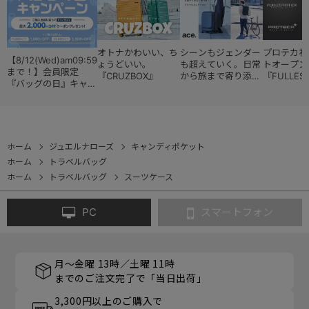
オトナかわいい、ち
シーンもジェンダー
プロテカ初
【8/12(Wed)am09:59
ょうどいい。
も超えていく。日常
トオープン
まで！】会員限定
『CRUZBOX』
から旅まで寄り添う
『FULLES
『バッグの日』キャン
『スタイルコレクシ
ペーン
ョン』
ホーム
ジュエルナローズ
キャンディポケット
ホーム
トラベルバッグ
ホーム
トラベルバッグ
スーツケース
PC
スマートフォン
月～金曜 13時／土曜 11時
までのご注文完了で「当日出荷」
3,300円以上のご購入で