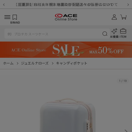
【重要】天候不良や交通状況・物量増等に伴う配送への影響について
【重要】納品書・領収書ペーパーレス化（電子化）のお知らせ
【重要】8/11（火・祝）休業及び配送スケジュールについて
【重要】令和８年熊本地震に伴う配送への影響について
【重要】システムエラーによる出荷遅延につきまして
【重要】SNSのなりすまし詐欺にご注意ください
【重要】各種メールが届かない場合に関しまして
【重要】悪質な詐欺サイトにご注意ください
【重要】お問い合わせのご対応に関しまして
BRAND
AI検索
ITEM
ホーム
ジュエルナローズ
キャンディポケット
1
/
19