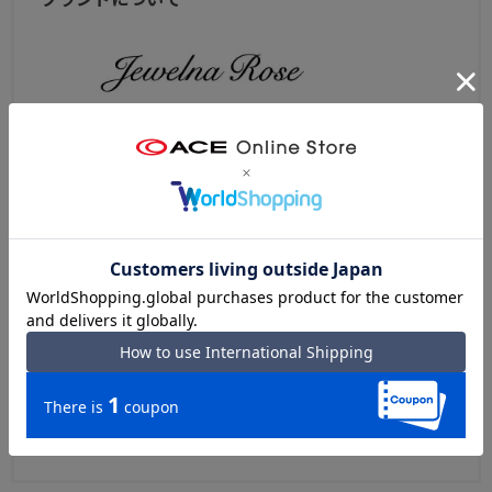
「いつの時代にも変わらない自分らしさと、しとやかな美
しさを。」
仕事、プライベートや、家族、友達といる私。
忙しない日々の中で出会う、いろんな顔の自分。
そんな中でも大切にしたい、変わらない自分らしさ。
“いつの時代にも変わらない自分らしさと、しとやかな美し
さを”
特別な日にも日常にも花を添えるジュエリーのように、
彩りや輝きをプラスしてくれる、他にない繊細でリュクス
なバッグを提案します。
エースオンラインストア Jewelna Roseトップへ>>
Jewelna Roseブランドサイトへ>>