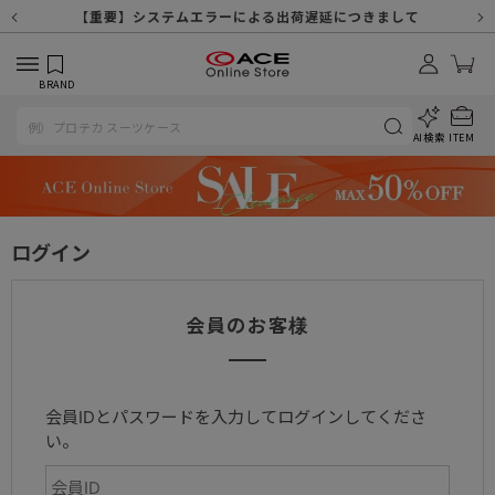
【重要】天候不良や交通状況・物量増等に伴う配送への影響について
【重要】納品書・領収書ペーパーレス化（電子化）のお知らせ
【重要】8/11（火・祝）休業及び配送スケジュールについて
【重要】令和８年熊本地震に伴う配送への影響について
【重要】システムエラーによる出荷遅延につきまして
【重要】SNSのなりすまし詐欺にご注意ください
【重要】各種メールが届かない場合に関しまして
【重要】悪質な詐欺サイトにご注意ください
【重要】お問い合わせのご対応に関しまして
BRAND
AI検索
ITEM
ログイン
会員のお客様
会員IDとパスワードを入力してログインしてくださ
い。