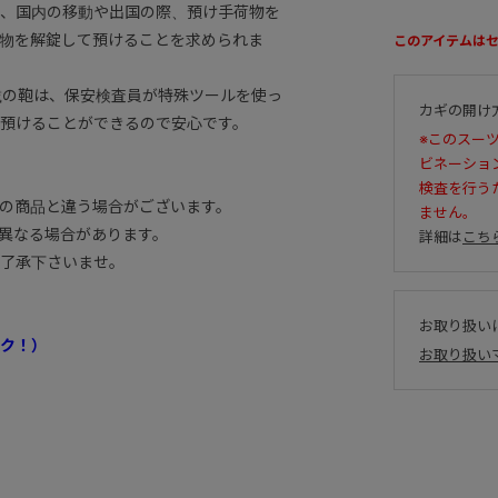
、国内の移動や出国の際、預け手荷物を
物を解錠して預けることを求められま
このアイテムは
ク）搭載の鞄は、保安検査員が特殊ツールを使っ
カギの開け
預けることができるので安心です。
※このスー
ビネーショ
検査を行う
の商品と違う場合がございます。
ません。
異なる場合があります。
詳細は
こち
了承下さいませ。
お取り扱い
ク！）
お取り扱い