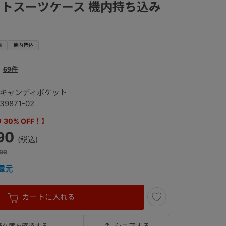
トスーツケース 機内持ち込み
張
機内持込
69件
キャンディポケット
39871-02
30% OFF！】
90
00
還元
カートに入れる
シェアする
舗在庫を確認する