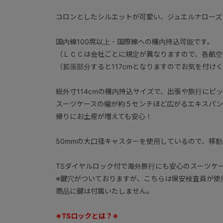
コロンとしたシルエットが可愛い、ジュエルナローズ
国内線100席以上・国際線への機内持込可能です。
（ＬＣＣは会社ごとに規定が異なりますので、各航空
（拡張部分すると117cmとなりますのでお気を付け
総外寸114cmの機内持込サイズで、出張や旅行にピ
スーツケースの幅が約５センチほど広がるエキスパン
帰りにお土産が増えても安心！
50mmの大口径キャスターを使用しているので、移
TSダイヤルロック付で海外旅行にも安心のスーツケ
※鍵穴がついておりますが、こちらは保安検査員が使
商品に鍵は付属いたしません。
※TSロックとは？※