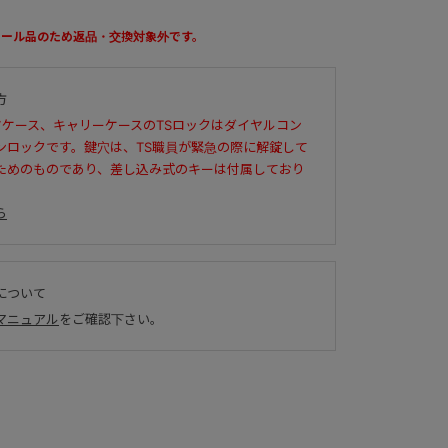
セール品のため返品・交換対象外です。
方
ツケース、キャリーケースのTSロックはダイヤルコン
ンロックです。鍵穴は、TS職員が緊急の際に解錠して
ためのものであり、差し込み式のキーは付属しており
ら
について
マニュアル
をご確認下さい。