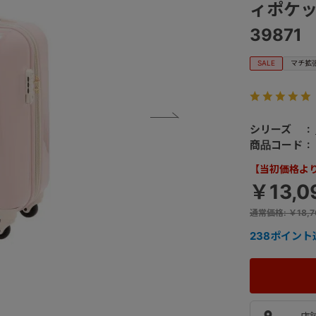
ィポケッ
39871
SALE
マチ拡
シリーズ
商品コード
【当初価格より 
￥13,0
通常価格
:
￥18,7
238
ポイント
店