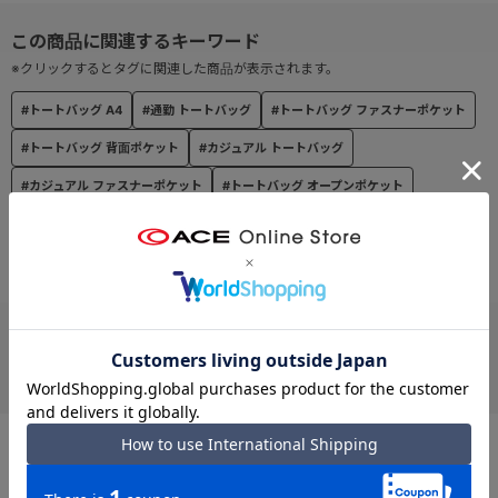
外装にはぐるっと一周すべての面にポケットを設置。
背負ったままでもアクセスできるポケットには、
スマートフォンや定期など、サッと取り出したいアイテムの収納が
※クリックするとタグに関連した商品が表示されます。
おすすめです。
#トートバッグ A4
#通勤 トートバッグ
#トートバッグ ファスナーポケット
フロントにあしらったオリジナルチャームはキーストラップとして
#トートバッグ 背面ポケット
#カジュアル トートバッグ
も使用可能。
#カジュアル ファスナーポケット
#トートバッグ オープンポケット
フロントポケット内のキーリングに取り付ければセキュリティ面も
安心です。
#トートバッグ 13.3インチ
#トートバッグ 内装ポケット
#フロントポケット トートバッグ
【機能】
● 13.3インチノートPC/A4サイズ対応
13.3インチPC(W31×H22×D2.5cm)やA4サイズ(W29.7×H21.0cm)
お支払い方法
が収納可能です。
クレジットカード
● セットアップ機能
スーツケースなどのプルドライブハンドルに固定し、走行時にバッ
グのふらつきを防ぐ機能。
この商品について問い合わせる