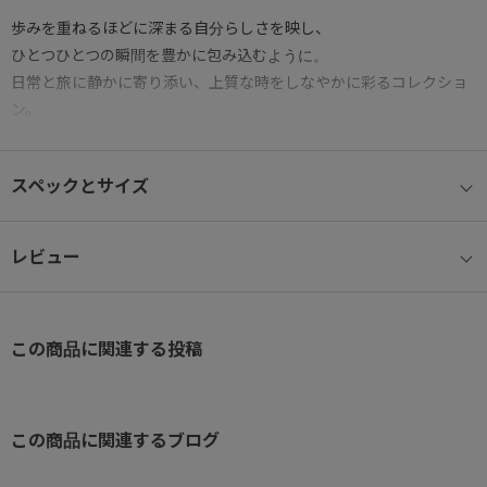
歩みを重ねるほどに深まる自分らしさを映し、
ひとつひとつの瞬間を豊かに包み込むように。
日常と旅に静かに寄り添い、上質な時をしなやかに彩るコレクショ
ン。
通勤から旅まで、上品に寄り添うフレンチカジュアルなシリーズで
スペックとサイズ
す。
光沢感の美しいボディとフェイクレザーのコンビネーションで
レビュー
シックでクラシカルな印象に仕上げました。
メタルパーツやロゴにゴールドをポイント使いすることで華やかさ
この商品に関連する投稿
もプラス。
カジュアルなデニムにも、かっちりジャケットスタイルにも、
幅広いコーディネートにマッチし、通勤から旅までライフスタイル
をトータルサポートします。
この商品に関連するブログ