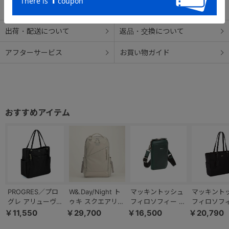
● オリジナルチャーム
さりげなく揺れるブランドマークのチャーム付き
出荷・配送について
返品・交換について
アフターサービス
お買い物ガイド
【外装ポケット】
・ファスナーポケット×1
・サイドポケット×2
・背面ポケット×1
・キーリング付き
【内装ポケット】
・オープンポケット×4
・A4サイズクッションポケット×1
PROGRES／プロ
W&.Day/Night ト
マッキントッシュ
マッキント
グレ アリューヴ
ゥキ スクエアリュ
フィロソフィー ブ
フィロソフ
トートバッグ A4
ック B4サイズ
レイヴァル スマホ
5W32 A4
￥11,550
￥29,700
￥16,500
￥20,790
ファイルサイズ
15.6インチPC収納
ショルダーバッグ
13.3インチP