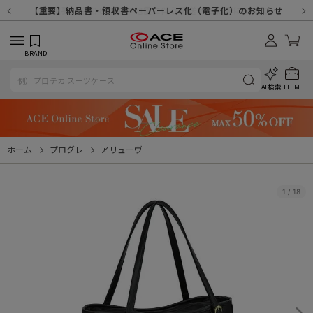
【重要】天候不良や交通状況・物量増等に伴う配送への影響について
【重要】納品書・領収書ペーパーレス化（電子化）のお知らせ
【重要】8/11（火・祝）休業及び配送スケジュールについて
【重要】令和８年熊本地震に伴う配送への影響について
【重要】SNSのなりすまし詐欺にご注意ください
【重要】各種メールが届かない場合に関しまして
【重要】悪質な詐欺サイトにご注意ください
【重要】お問い合わせのご対応に関しまして
BRAND
AI検索
ITEM
ホーム
プログレ
アリューヴ
1
/
18