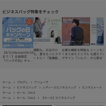
14.0インチPC
20512
73121
ートバッグ 1
20202
ビジネスバッグ特集をチェック
通勤も、お出かけ
必要な機能を無駄な
シーンもジ
【8/12(Wed)am09:59
も、夏をもっとスマ
くまとめたミニマル
も超えてい
まで！】会員限定
ートに！『高機能レ
デザイン『シルパッ
から旅まで
『バッグの日』キャン
ディースバッグ・コ
ク』
『スタイル
ペーン
レクション』
ョン』
ホーム
プログレ
アリューヴ
ホーム
ビジネスバッグ
レディースビジネスバッグ
ビジネストート
ホーム
セール／SALE
ホーム
セール／SALE
【セール】ビジネスバッグ