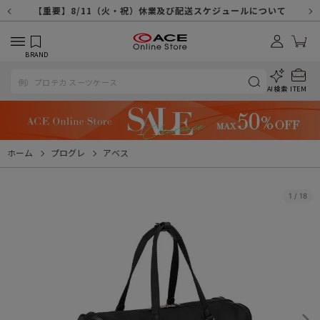
【重要】天候不良や交通状況・物量増等に伴う配送への影響について
【重要】納品書・領収書ペーパーレス化（電子化）のお知らせ
【重要】8/11（火・祝）休業及び配送スケジュールについて
【重要】令和８年熊本地震に伴う配送への影響について
【重要】システムエラーによる出荷遅延につきまして
【重要】SNSのなりすまし詐欺にご注意ください
【重要】各種メールが届かない場合に関しまして
【重要】悪質な詐欺サイトにご注意ください
【重要】お問い合わせのご対応に関しまして
BRAND
AI検索
ITEM
ホーム
プログレ
アベス
1
/
18