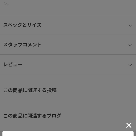
ン。
クラシカルなデザインと機能性を兼ね備え、大人の旅をトータルサ
スペックとサイズ
ポートします。
シックなカラーリングの本体に、ポイントで革をあしらうことで、
スタッフコメント
より洗練された上品な印象のデザインに仕上げました。
カジュアルになりがちなトラベルシーンを格上げしてくれるアイテ
レビュー
ムです。
シンプルでタイムレスな、飽きのこないデザインなので、
コーディネートにも左右されず、通年通してお使いいただけます。
この商品に関連する投稿
１～３泊分程度の荷物が収納可能な十分なサイズ感。
旅行や出張はもちろん、ジムや習い事にもおすすめです。
この商品に関連するブログ
内装にも外装にもポケットを複数設置しているので荷物の整理整頓
もしやすいお作りです。