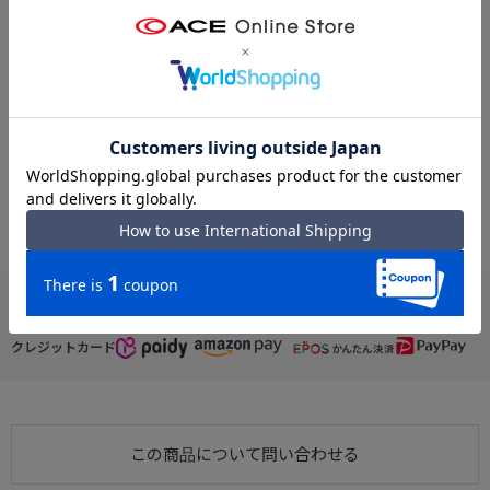
【機能】
●セットアップ
※クリックするとタグに関連した商品が表示されます。
スーツケースなどのプルドライブハンドルに固定し、走行時にバッ
#カジュアル ファスナーポケット
#カジュアル フロントポケット
グのふらつきを防ぎます。
#ボストンバッグ ファスナーポケット
#ボストンバッグ フロントポケット
●ショルダーベルト付き
#カジュアル オープンポケット
#ボストンバッグ セットアップ機能
着脱及び長さ調節可能なショルダーベルトが付属します。
#セットアップ機能 フロントポケット
#セットアップ機能 ファスナーポケット
#カジュアル PROGRES
#カジュアル プログレ
【外装ポケット】
・フロントポケット×
→クッション入りマチ有オープンポケット×2
お支払い方法
・背面ファスナーポケット×1
・サイドポケット×2
クレジットカード
【内装ポケット】
・ファスナーポケット×1
・オープンポケット×1
・ボトルホルダー×1
この商品について問い合わせる