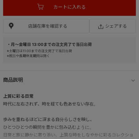
店舗在庫を確認する
シェアする
・月～金曜日 13:00までの注文完了で当日出荷
※土曜日は11:00までの注文完了で当日出荷
※祝日や長期休業期間は除く
商品説明
上質に彩る日常
時代に左右されず、時を経ても色あせない存在。
歩みを重ねるほどに深まる自分らしさを映し、
ひとつひとつの瞬間を豊かに包み込むように。
日常と旅に静かに寄り添い、上質な時をしなやかに彩るコレクショ