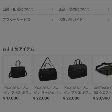
【内装カラー】全色同色です。
出荷・配送について
返品・交換について
アフターサービス
お買い物ガイド
PROGRES／プロ
PROGRES／プロ
PROGRES／プロ
UNTRACK C
グレ アベス ボス
グレ サージュ ボ
グレ プリエ ボス
DS ウエス
トンバッグ 23L
ストンバッグ
トンバッグ 68168
グ 5L 6039
￥17,600
￥22,000
￥22,000
￥20,900
20185
68378