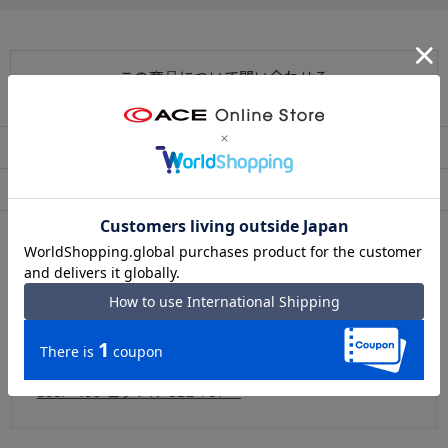
ポケットには音が鳴りにくい固定された引手の、
セミオートマチックスライダーを採用。
この商品について問い合わせる
● チェストベルト付きハーネス
身体の大きめな方や中背の方に合わせた、ハーネス付き。
シンプルなデザインで取り外し出来るチェストベルト仕様です。
出荷・配送について
返品・交換について
● セットアップ機能
アフターサービス
お買い物ガイド
リュック背面へはスーツケースのハンドルに固定可能なセットアッ
プベルトを設置。
出張などでも便利にお使いいただけます。
シリーズについて
ace.GENE /「ガジェタブル CB2」
ベストセラーのガジェタブルCBシリーズを、ユーザーの意
見を取り入れてブラッシュアップ。
タフさと軽さを兼ね備えた機能性に優れたシリーズ。
ace. ガジェタブル CB2 TOPへ