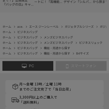
まで！】会員限定
ートに！『高機能レ
デザイン『シルパッ
から旅まで
『バッグの日』キャン
ディースバッグ・コ
ク』
『スタイル
ペーン
レクション』
ョン』
ホーム
ace.
エース ジーンレーベル
ガジェタブルシリーズ
ガジェ
ホーム
ビジネスバッグ
ホーム
ビジネスバッグ
メンズビジネスバッグ
ホーム
ビジネスバッグ
メンズビジネスバッグ
ビジネスリュック
ホーム
ビジネスバッグ
機能・用途から探す
ホーム
ビジネスバッグ
機能・用途から探す
B4サイズ
PC
スマートフォン
月～金曜 13時／土曜 11時
までのご注文完了で「当日出荷」
3,300円以上のご購入で
「送料無料」