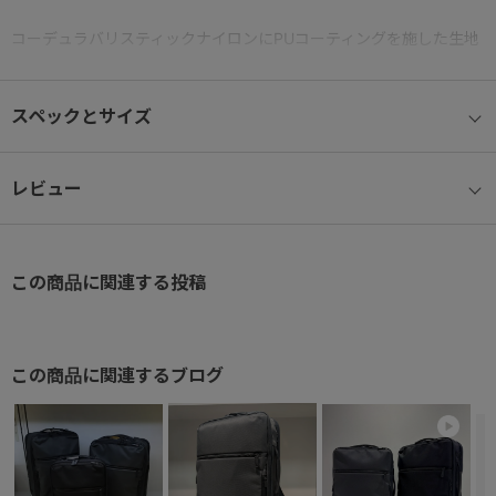
コーデュラバリスティックナイロンにPUコーティングを施した生地
を採用し、高い耐久性と軽量性を両立。
強靭な素材ながら撥水性にも優れ、通勤から日常まで幅広いシーン
スペックとサイズ
で活躍します。
● 15.6インチノートPC収納可能（参考収納寸法
レビュー
W38.5×H26.5×D2.7㎝）
● B4ファイル収納可能（参考収納寸法 W38.0×H27.3㎝）
この商品に関連する投稿
● 荷物の仕分け収納がしやすい2気室タイプ
● 背面
この商品に関連するブログ
上半分にメッシュ、下半分は本体生地を採用。摩擦を軽減しつつ通
気性も両立させました。
● バーテクト®ポケット