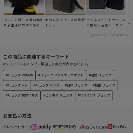
ポケットには、抗ウイルス・抗菌加工の生地を使用。
● 2WAYスルーポケット™
タフさと軽さを兼ね備え
ビジネスからトラベルま
あの人気シリーズの最新
ガ
た新生活におすすめのリ
で幅広く活躍！「ガジェ
モデル
側面ファスナーと本体気室の双方から物の出し入れが可能なポケッ
ュック
タブルCB2」
ト。
powered by
● フロントユーティリティポケット
傷が付きにくいようパイル生地を用いたメガネや
サングラス等小物収納可能なポケット。
※クリックするとタグに関連した商品が表示されます。
#リュック PC収納
#リュック ファスナーポケット
#通勤 リュック
● オーガナイザーポケット
小物雑貨を収納できる内装ポケット。
#リュック ace.
#リュック メンズ
#軽い リュック
#抗菌 リュック
#リュック 抗ウイルス
#ビジネス リュック
#15.6インチ リュック
● クイックラウンドポケット
身体の前に回した時も、小物が出し入れしやすいファスナーポケッ
ト。左右に装備。
お支払い方法
クレジットカード
● セミオートマチックスライダー