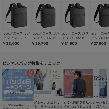
ace.／エース ガジ
ace.／エース ガジ
ace.／エース ガジ
ace.／エー
ェタブルCB2 ビジ
ェタブルCB2 ビジ
ェタブルCB2 ビジ
ェタブルCB
ネスリュック B4
ネスリュック A4
ネスリュック A4
ネスリュック
￥33,000
￥29,700
￥31,900
￥27,500
サイズ 15.6インチ
サイズ 14.0インチ
サイズ 14.0インチ
サイズ 13.
19/23L 20025
14L 20022
15/20L 20024
11L 20021
ビジネスバッグ特集をチェック
通勤も、お出かけ
必要な機能を無駄な
シーンもジ
【8/12(Wed)am09:59
も、夏をもっとスマ
くまとめたミニマル
も超えてい