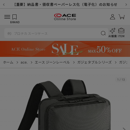
【重要】天候不良や交通状況・物量増等に伴う配送への影響について
【重要】納品書・領収書ペーパーレス化（電子化）のお知らせ
【重要】8/11（火・祝）休業及び配送スケジュールについて
【重要】令和８年熊本地震に伴う配送への影響について
【重要】SNSのなりすまし詐欺にご注意ください
【重要】各種メールが届かない場合に関しまして
【重要】悪質な詐欺サイトにご注意ください
【重要】お問い合わせのご対応に関しまして
BRAND
AI検索
ITEM
ホーム
ace.
エース ジーンレーベル
ガジェタブルシリーズ
ガジェ
1
/
13