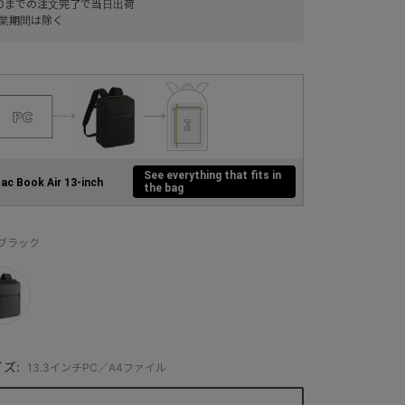
:00までの注文完了で当日出荷
業期間は除く
See everything that fits in
ac Book Air 13-inch
the bag
：ブラック
ズ:
13.3インチPC／A4ファイル