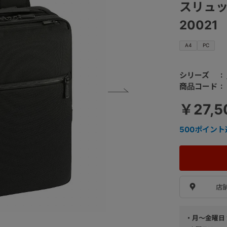
スリュック
20021
A4
PC
シリーズ
商品コード
￥27,5
500
ポイント
店
・月～金曜日 