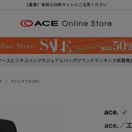
【重要】天候不良や交通状況・物量増等に伴う配送への影響について
【重要】納品書・領収書ペーパーレス化（電子化）のお知らせ
【重要】令和８年熊本地震に伴う配送への影響について
【重要】SNSのなりすまし詐欺にご注意ください
【重要】各種メールが届かない場合に関しまして
【重要】悪質な詐欺サイトにご注意ください
【重要】お問い合わせのご対応に関しまして
ケース
ビジネスバッグ
カジュアルバッグ
ブランド
ランキング
新着商
ズ
ガジェタブルCB2
ace.