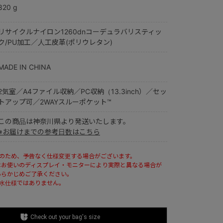
820 g
リサイクルナイロン1260dnコーデュラバリスティッ
ク/PU加工／人工皮革(ポリウレタン)
MADE IN CHINA
2気室／A4ファイル収納／PC収納（13.3inch）／セッ
トアップ可／2WAYスルーポケット™
この商品は神奈川県より発送いたします。
※お届けまでの参考日数はこちら
ルのため、予告なく仕様変更する場合がございます。
はお使いのディスプレイ・モニターにより実際と異なる場合が
あらかじめご了承ください。
防水仕様ではありません。
Check out your bag's size