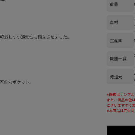
重量
素材
軽減しつつ通気性も両立させました。
生産国
機能一覧
発送元
可能なポケット。
※画像はサンプ
また、商品の色
ございますので
※本商品は完全