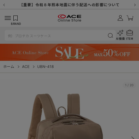
【重要】天候不良や交通状況・物量増等に伴う配送への影響について
【重要】納品書・領収書ペーパーレス化（電子化）のお知らせ
【重要】8/11（火・祝）休業及び配送スケジュールについて
【重要】令和８年熊本地震に伴う配送への影響について
【重要】SNSのなりすまし詐欺にご注意ください
【重要】各種メールが届かない場合に関しまして
【重要】悪質な詐欺サイトにご注意ください
【重要】お問い合わせのご対応に関しまして
BRAND
AI検索
ITEM
ホーム
ACE
UBN-418
1
/
20