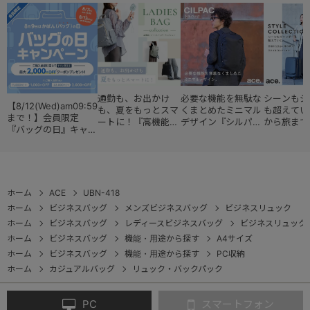
通勤も、お出かけ
必要な機能を無駄な
シーンもジ
【8/12(Wed)am09:59
も、夏をもっとスマ
くまとめたミニマル
も超えてい
まで！】会員限定
ートに！『高機能レ
デザイン『シルパッ
から旅まで
『バッグの日』キャン
ディースバッグ・コ
ク』
『スタイル
ペーン
レクション』
ョン』
ホーム
ACE
UBN-418
ホーム
ビジネスバッグ
メンズビジネスバッグ
ビジネスリュック
ホーム
ビジネスバッグ
レディースビジネスバッグ
ビジネスリュック
ホーム
ビジネスバッグ
機能・用途から探す
A4サイズ
ホーム
ビジネスバッグ
機能・用途から探す
PC収納
ホーム
カジュアルバッグ
リュック・バックパック
PC
スマートフォン