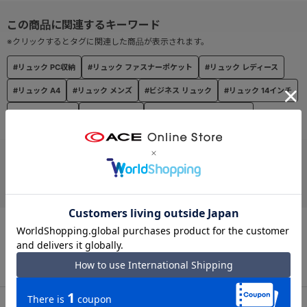
● ボトルホルダー
メイン内装へはボトルホルダーを設置。
※クリックするとタグに関連した商品が表示されます。
ペットボトルや折り畳み傘などの収納に便利なサイズ感。
#リュック PC収納
#リュック ファスナーポケット
#リュック レディース
#リュック A4
#リュック メンズ
#ビジネス リュック
#リュック 14インチ
● サイドポケット
リュック両サイドへはポケットを設置。
#リュック 大容量
#リュック ACE
#大容量 ファスナーポケット
直径約6cmのマグボトルや折りたたみ傘の収納が可能。
お支払い方法
● 背面ファスナーポケット
背面へはセキュリティ面も安心のファスナーポケットを搭載。
クレジットカード
パスケースや社員証等の収納にも便利。
★普段使いからビジネスにも使えるカジュアル素材バージョン
UBP-401シリーズはこちら！
この商品について問い合わせる
----------------------
機能詳細
出荷・配送について
返品・交換について