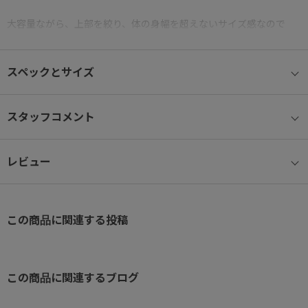
大容量ながら、上部を絞り、体の身幅を超えないサイズ感なので
コンパクトに見え、背負ったときにバランスよく見えるシルエット
です。
スペックとサイズ
● A4ファイル/14インチノートPC収納
背面気室へはPC収納スペースを確保。
スタッフコメント
メイン内装と別れており、他の荷物と混ざらずに出し入れが可能で
す。
レビュー
A4ファイル参考収納サイズ：31.3×23cm
14インチPC参考収納サイズ：W33×H24×D2.5cm
この商品に関連する投稿
● フロントファスナーポケット
フロント上部ファスナーポケットは、スマホ収納やスリムサイズの
手帳の収納に便利なサイズ感。
この商品に関連するブログ
名刺入れにもちょどいいサイズで、ペン差しも搭載のため外出先で
もスムーズに出し入れができます。