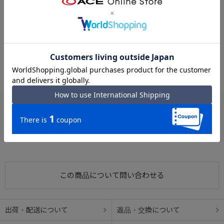
#シンプル ファスナーポケット
#シンプル 背面ポケット
ショルダーベルトは自分の身長に合わせて調整可能。
#カジュアルバッグ ファスナーポケット
#カジュアルバッグ 背面ポケット
●内装カラー
#サイドポケット ファスナーポケット
#ハンドバッグ ファスナーポケット
外装カラー：ブラック・ネイビー → 内装カラー：ブルーグレー
外装カラー：サックスブルー → 内装カラー：ブルー
#カジュアルバッグ シンプル
#ハンドバッグ 背面ポケット
外装カラー：ライトブラウン → 内装カラー：ブラウン
#シンプル サイドポケット
#ACE カジュアルバッグ
お支払い方法
クレジットカード
この商品について問い合わせる
出荷・配送について
返品・交換について