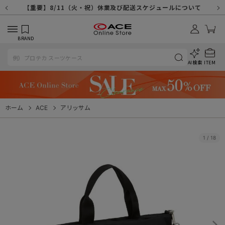
【重要】天候不良や交通状況・物量増等に伴う配送への影響について
【重要】納品書・領収書ペーパーレス化（電子化）のお知らせ
【重要】8/11（火・祝）休業及び配送スケジュールについて
【重要】令和８年熊本地震に伴う配送への影響について
【重要】システムエラーによる出荷遅延につきまして
【重要】SNSのなりすまし詐欺にご注意ください
【重要】各種メールが届かない場合に関しまして
【重要】悪質な詐欺サイトにご注意ください
【重要】お問い合わせのご対応に関しまして
BRAND
AI検索
ITEM
ホーム
ACE
アリッサム
1
/
18