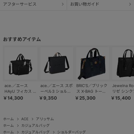
アフターサービス
お買い物ガイド
ace.／エース
ace.／エース スポ
BRIC'S／ブリック
Jewelna R
HAyU フィカス ト
ーベル3 ショルダ
ス X-BAG トート
リゼ シンク
ートバッグ 19106
ーバッグ A4サイ
バッグ オペラバッ
ク 65651
￥14,300
￥9,350
￥25,300
￥15,400
ズ 撥水 17813
グ 89272／
BXG45854
ホーム
ACE
アリッサム
ホーム
カジュアルバッグ
ホーム
カジュアルバッグ
ショルダーバッグ