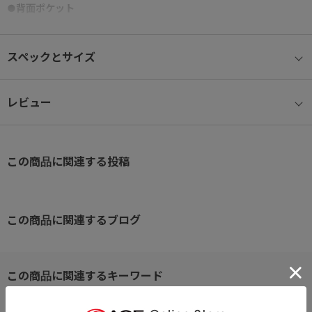
●背面ポケット
小物収納に便利なスナップボタン留めのポケット×1。
スペックとサイズ
●前面ファスナーポケット
パスケースなどの小物類を収納できる内装オープンポケット×１、ペ
ン差し×１。
レビュー
●サイドポケット
小さめなサイドポケットつき。リップクリームやポケットティッシ
この商品に関連する投稿
ュの収納に最適です。
●メインルーム
内には整理整頓に便利なポケットを多数装備。
この商品に関連するブログ
・背面側ファスナーポケット×１ オープンポケット×１。
・前面側メッシュオープンポケット×２。
※クリックするとタグに関連した商品が表示されます。
●ショルダーベルト