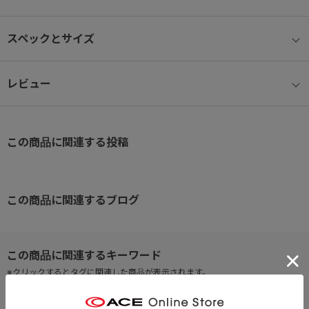
●前面ファスナーポケット
スペックとサイズ
パスケースなどの小物類を収納できる内装オープンポケット×１、ペ
ン差し×１。
レビュー
●サイドポケット
小さめなサイドポケットつき。リップクリームやポケットティッシ
ュの収納に最適です。
この商品に関連する投稿
●メインルーム
内装には整理整頓に便利なポケットを多数装備。
・背面側ファスナーポケット×１ オープンポケット×１。
この商品に関連するブログ
・前面側メッシュオープンポケット×２。
●内装カラー
外装カラー：ブラック・ネイビー → 内装カラー：ブルーグレー
※クリックするとタグに関連した商品が表示されます。
外装カラー：サックスブルー → 内装カラー：ブルー
#ショルダーバッグ シンプル
#カジュアルバッグ シンプル
外装カラー：ライトブラウン → 内装カラー：ブラウン