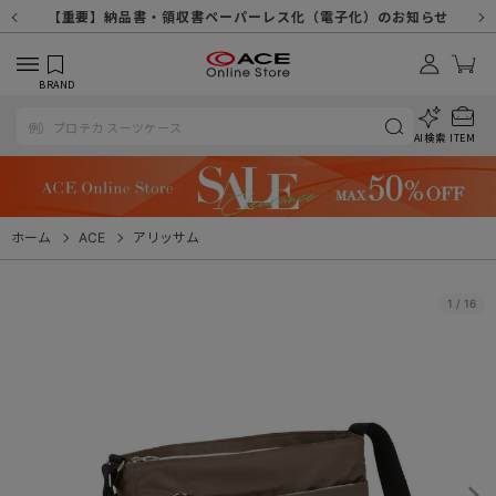
【重要】天候不良や交通状況・物量増等に伴う配送への影響について
【重要】納品書・領収書ペーパーレス化（電子化）のお知らせ
【重要】令和８年熊本地震に伴う配送への影響について
【重要】SNSのなりすまし詐欺にご注意ください
【重要】各種メールが届かない場合に関しまして
【重要】悪質な詐欺サイトにご注意ください
【重要】お問い合わせのご対応に関しまして
BRAND
AI検索
ITEM
ホーム
ACE
アリッサム
1
/
16