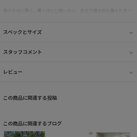
透けるほど薄く、驚くほどに軽いのに、丈夫で撥水性も備えたオー
ガナイザーシリーズ。
旅行や出張のパッキングはもちろん、普段使いにも活躍します。
スペックとサイズ
素材は『KAJIF』が開発した『ULTIMATE LIGHT®』を採用。
髪の毛の約3分の1しかない極細糸を、長年培われた技術で丁寧に織
スタッフコメント
り上げた
世界最軽量のナイロン生地。
レビュー
本体へはYKK FLATKNIT®ファスナーを使用し、
ニットテープにエレメントを編み込むことで薄く仕上がり、軽量性
と柔軟さを実現しました。
この商品に関連する投稿
■ 素材について
この商品に関連するブログ
①軽さへのこだわり
徹底的に軽さにこだわり世界最軽量を実現。(2019年調査)