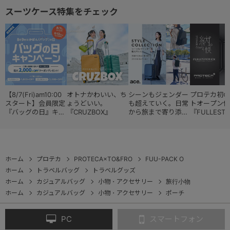
スーツケース特集をチェック
【8/7(Fri)am10:00
オトナかわいい、ち
シーンもジェンダー
プロテカ初の
スタート】会員限定
ょうどいい。
も超えていく。日常
トオープン仕
『バッグの日』キャ
『CRUZBOX』
から旅まで寄り添う
『FULLESTE
ンペーン
『スタイルコレクシ
ョン』
ホーム
プロテカ
PROTECA×TO&FRO
FUU-PACK O
ホーム
トラベルバッグ
トラベルグッズ
ホーム
カジュアルバッグ
小物・アクセサリー
旅行小物
ホーム
カジュアルバッグ
小物・アクセサリー
ポーチ
PC
スマートフォン