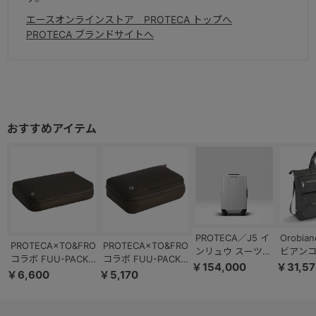
エースオンラインストア PROTECA トップへ
PROTECA ブランドサイトへ
PROTECA／J5 イ
Orobi
PROTECA×TO&FRO
PROTECA×TO&FRO
ンリュウ スーツケ
ビアンコ
コラボ FUU-PACK
コラボ FUU-PACK
ース 35L 双輪 日
カ トー
￥154,000
￥31,57
O オーガナイザーポ
O オーガナイザーポ
￥6,600
￥5,170
本製 キャスタース
A4ファ
ーチ インナーポーチ
ーチ インナーポーチ
トッパー 03511
92943
軽量 撥水加工
軽量 撥水加工
13013
13012