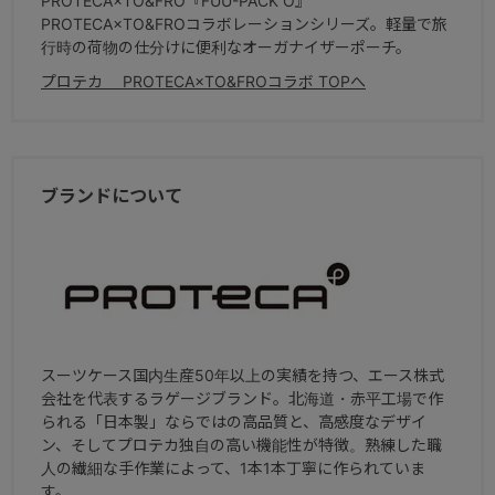
PROTECA×TO&FRO『FUU-PACK O』
PROTECA×TO&FROコラボレーションシリーズ。軽量で旅
行時の荷物の仕分けに便利なオーガナイザーポーチ。
プロテカ PROTECA×TO&FROコラボ TOPへ
ブランドについて
スーツケース国内生産50年以上の実績を持つ、エース株式
会社を代表するラゲージブランド。北海道・赤平工場で作
られる「日本製」ならではの高品質と、高感度なデザイ
ン、そしてプロテカ独自の高い機能性が特徴。熟練した職
人の繊細な手作業によって、1本1本丁寧に作られていま
す。