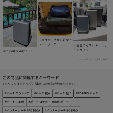
②高機能性素材ブランド“KAJIF”
カジグループの高機能素材ブランド。
糸の開発から織り・編み・染色・加工の選定まで、全ての工程を自
社で企画・設計。
機能性とデザイン性を兼ね備えた素材としてFOO-PACKでも採用し
ご旅行等に活躍の軽量イ
ています。
ンナーポーチ
大容量でもスッキリとし
たデザイン
Are you ready！？✨
③ALL MADE IN JAPAN
powered by
生地のみならずファスナーやボタンも全て日本製。
もちろん縫製も日本国内で行っています。
■ TO&FROとは
※クリックするとタグに関連した商品が表示されます。
TO&FROは石川県かほく市にあるカジナイロングループ
カジレーネのオリジナルファクトリーブランド。
#ポーチ アウトドア
#ポーチ 撥水
#ポーチ 軽い
#TO&FRO ポーチ
#ポーチ 日本製
#ポーチ コラボ
#出張 ポーチ
1950年に創業したカジレーネは、高品質の糸と織の技術で
多くの有名アウトドアブランドにも使用されており
#インナーポーチ PROTECA
#インナーポーチ TO&FRO