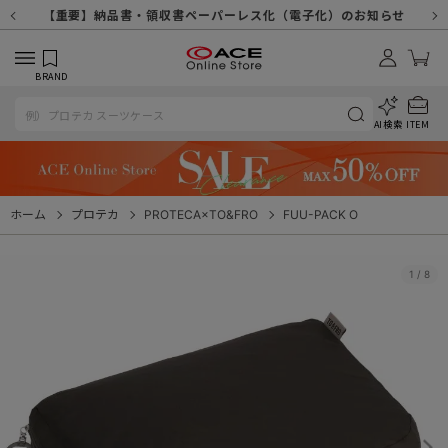
【重要】天候不良や交通状況・物量増等に伴う配送への影響について
【重要】納品書・領収書ペーパーレス化（電子化）のお知らせ
【重要】令和８年熊本地震に伴う配送への影響について
【重要】SNSのなりすまし詐欺にご注意ください
【重要】各種メールが届かない場合に関しまして
【重要】悪質な詐欺サイトにご注意ください
【重要】お問い合わせのご対応に関しまして
BRAND
AI検索
ITEM
ホーム
プロテカ
PROTECA×TO&FRO
FUU-PACK O
1
/
8