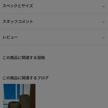
15.6インチクラスのノートPCが収納可能
スペックとサイズ
【ペットボトルホルダー】
ペットボトルや折りたたみ傘等が収納可能なボトルホルダーつき
スタッフコメント
【背面ポケット】
レビュー
背面には出し入れしやすいポケット
【セットアップ機能】
スーツケースなどのプルドライブハンドルに固定し、走行時にバッ
この商品に関連する投稿
グのふらつきを防ぐセットアップ機能を搭載
シンプルなデザインながら、多機能なお仕事バッグです。
この商品に関連するブログ
ブランドロゴ変更
旧