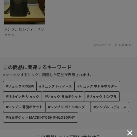
新
シンプルなレディースリ
ュック
powered by
※ブランドロゴ変更のため商品が混在しております。
発送する商品は選択いただけませんのでご注意ください。
※商品画像は旧ロゴ仕様になります。
※クリックするとタグに関連した商品が表示されます。
#リュック PC収納
#リュック レディース
#リュック ボトルホルダー
#15.6インチ リュック
#リュック 背面ポケット
#リュック シンプル
#シンプル 背面ポケット
#シンプル ボトルホルダー
#シンプル レディース
#背面ポケット MACKINTOSH PHILOSOPHY