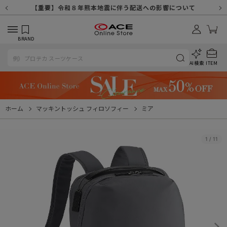
【重要】天候不良や交通状況・物量増等に伴う配送への影響について
【重要】納品書・領収書ペーパーレス化（電子化）のお知らせ
【重要】8/11（火・祝）休業及び配送スケジュールについて
【重要】令和８年熊本地震に伴う配送への影響について
【重要】SNSのなりすまし詐欺にご注意ください
【重要】各種メールが届かない場合に関しまして
【重要】悪質な詐欺サイトにご注意ください
【重要】お問い合わせのご対応に関しまして
BRAND
AI検索
ITEM
ホーム
マッキントッシュ フィロソフィー
ミア
1
/
11