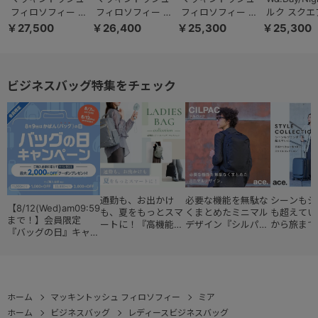
フィロソフィー ミ
フィロソフィー ミ
フィロソフィー ミ
ルク スクエ
ア 11204 トートバ
ア 11201 リュック
ア 11203 トートバ
ック A4サ
￥27,500
￥26,400
￥25,300
￥25,300
ッグ
サック
ッグ
14.0インチ
15237
ビジネスバッグ特集をチェック
通勤も、お出かけ
必要な機能を無駄な
シーンもジ
【8/12(Wed)am09:59
も、夏をもっとスマ
くまとめたミニマル
も超えてい
まで！】会員限定
ートに！『高機能レ
デザイン『シルパッ
から旅まで
『バッグの日』キャン
ディースバッグ・コ
ク』
『スタイル
ペーン
レクション』
ョン』
ホーム
マッキントッシュ フィロソフィー
ミア
ホーム
ビジネスバッグ
レディースビジネスバッグ