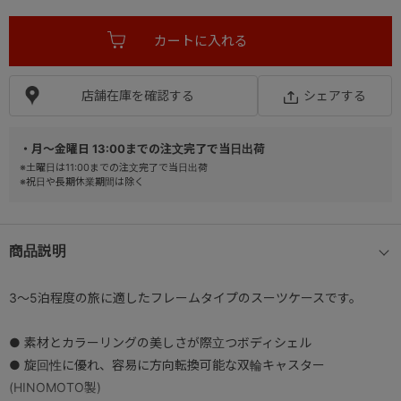
店舗在庫を確認する
シェアする
・月～金曜日 13:00までの注文完了で当日出荷
※土曜日は11:00までの注文完了で当日出荷
※祝日や長期休業期間は除く
商品説明
3～5泊程度の旅に適したフレームタイプのスーツケースです。
● 素材とカラーリングの美しさが際立つボディシェル
● 旋回性に優れ、容易に方向転換可能な双輪キャスター
(HINOMOTO製)