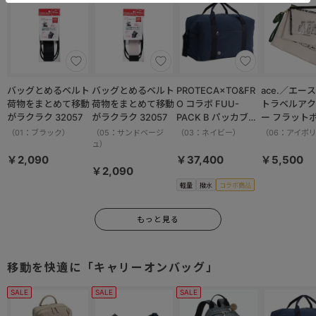
バッグとめるベルト
バッグとめるベルト
PROTECA×TO&FR
ace.／エース HAy
荷物をまとめて移動
荷物をまとめて移動
O コラボ FUU-
トラベルアク
がラクラク 32057
がラクラク 32057
PACK B パッカブル
ー フラット
ボストンバッグ 軽量
ット 17825
（01：ブラック）
（05：サンドベージ
（03：ネイビー）
（06：アイボ
撥水加工 37.5L
ュ）
13002
￥2,090
￥37,400
￥5,500
￥2,090
軽量
撥水
コラボ商品
もっと見る
移動を快適に「キャリーオンバッグ」
SALE
SALE
SALE