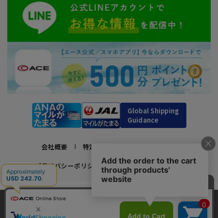
Global Shipping
Guidance
会社概要
特定商取引法に基づく表示
プライバシーポリシー
利用規約
採用情報
かばんの総合メーカー、エース公式サイト
当サイトでは、サイトの利便性向上のため、クッ
スーツケースビジネスバッグ直営店ならではの豊富なラインナップでご紹介！
キー(Cookie)を使用しています。クッキーについ
承諾する
充実のアフターサービス・豊富な品揃え・安心のメーカー直営ストア