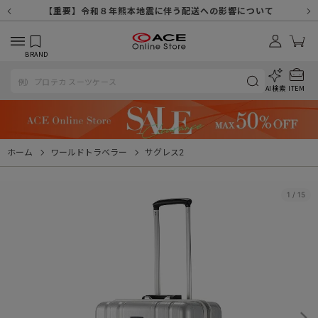
【重要】天候不良や交通状況・物量増等に伴う配送への影響について
【重要】納品書・領収書ペーパーレス化（電子化）のお知らせ
【重要】8/11（火・祝）休業及び配送スケジュールについて
【重要】令和８年熊本地震に伴う配送への影響について
【重要】SNSのなりすまし詐欺にご注意ください
【重要】各種メールが届かない場合に関しまして
【重要】悪質な詐欺サイトにご注意ください
【重要】お問い合わせのご対応に関しまして
BRAND
AI検索
ITEM
ホーム
ワールドトラベラー
サグレス2
1
/
15