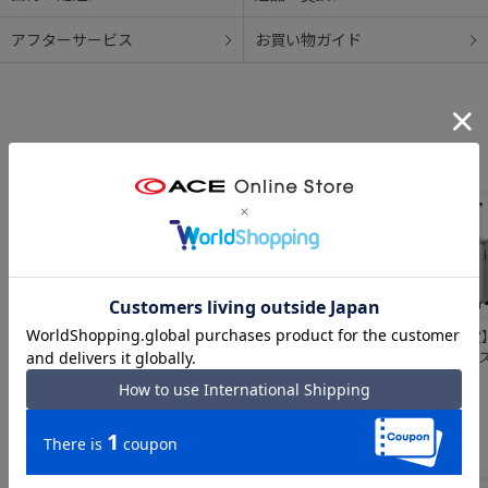
アフターサービス
お買い物ガイド
【WEB限定】 ACE
World Traveler／
ace.／エース パリ
【WEB限定
クレスタ2F スー
ワールドトラベラ
セイド3-F 05052
クレスタ2 
ツケース フレーム
ー サグレス2 フレ
スーツケース フレ
ケース 60
￥40,700
￥40,700
￥49,500
￥30,800
58L キャスタース
ーム 75L 05113
ーム 55L キャスタ
ターストッ
トッパー 05107
ーストッパー
06937
合わせて揃えたい「小物アイテム」