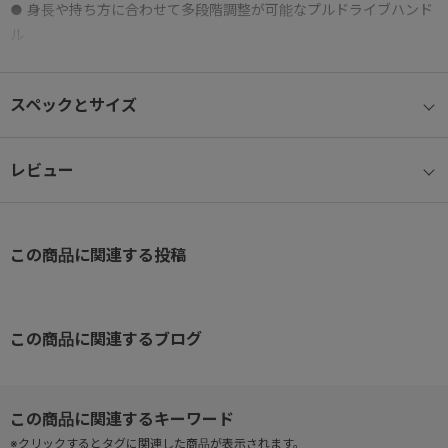
● 身長や持ち方に合わせて多段階調整が可能なプルドライブハンド
ル
● 内装はファスナー式収納スペースとメッシュポケット付き中仕切
りを採用
スペックとサイズ
● 不意な走行を防ぐキャスターストッパー付き
● TS対応のダイヤル式ファスナーロックを採用※1、2
レビュー
※1 緊急時など検査状況によってはＴＳ職員が錠前を壊す場合がご
ざいますのであらかじめご了承下さい。
詳しくはTravel Sentry公式ウェブサイトをご覧下さい。
この商品に関連する投稿
※2 日本からの出国時は各航空会社によって対応が異なり、
ＴＳロック搭載のカバンでも開錠して預けるよう求められる場合が
あります。
この商品に関連するブログ
※画像はサンプルのため、予告なく仕様変更する場合がございます。
また、商品の色はお使いのディスプレイ・モニターにより実際と異
なる場合がございますのであらかじめご了承ください。
※クリックするとタグに関連した商品が表示されます。