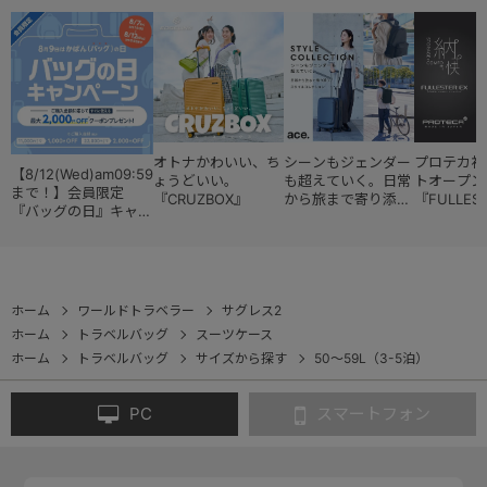
オトナかわいい、ち
シーンもジェンダー
プロテカ初
【8/12(Wed)am09:59
ょうどいい。
も超えていく。日常
トオープン
まで！】会員限定
『CRUZBOX』
から旅まで寄り添う
『FULLES
『バッグの日』キャン
『スタイルコレクシ
ペーン
ョン』
ホーム
ワールドトラベラー
サグレス2
ホーム
トラベルバッグ
スーツケース
ホーム
トラベルバッグ
サイズから探す
50～59L（3-5泊）
PC
スマートフォン